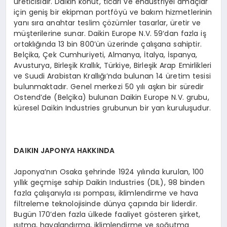
üreticisidir. Daikin konut, ticari ve endüstriyel amaçlar
için geniş bir ekipman portföyü ve bakım hizmetlerinin
yanı sıra anahtar teslim çözümler tasarlar, üretir ve
müşterilerine sunar. Daikin Europe N.V. 59‘dan fazla iş
ortaklığında 13 bin 800’ün üzerinde çalışana sahiptir.
Belçika, Çek Cumhuriyeti, Almanya, İtalya, İspanya,
Avusturya, Birleşik Krallık, Türkiye, Birleşik Arap Emirlikleri
ve Suudi Arabistan Krallığı’nda bulunan 14 üretim tesisi
bulunmaktadır. Genel merkezi 50 yılı aşkın bir süredir
Ostend’de (Belçika) bulunan Daikin Europe N.V. grubu,
küresel Daikin Industries grubunun bir yan kuruluşudur.
DAIKIN JAPONYA HAKKINDA
Japonya’nın Osaka şehrinde 1924 yılında kurulan, 100
yıllık geçmişe sahip Daikin Industries (DIL), 98 binden
fazla çalışanıyla ısı pompası, iklimlendirme ve hava
filtreleme teknolojisinde dünya çapında bir liderdir.
Bugün 170’den fazla ülkede faaliyet gösteren şirket,
ısıtma, havalandırma, iklimlendirme ve soğutma