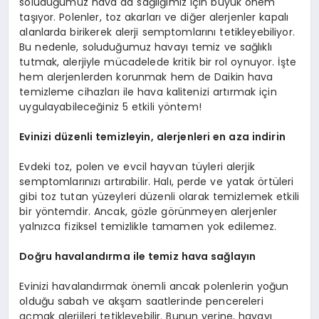
soluduğumuz hava da sağlığımız için büyük önem
taşıyor. Polenler, toz akarları ve diğer alerjenler kapalı
alanlarda birikerek alerji semptomlarını tetikleyebiliyor.
Bu nedenle, soluduğumuz havayı temiz ve sağlıklı
tutmak, alerjiyle mücadelede kritik bir rol oynuyor. İşte
hem alerjenlerden korunmak hem de Daikin hava
temizleme cihazları ile hava kalitenizi artırmak için
uygulayabileceğiniz 5 etkili yöntem!
Evinizi düzenli temizleyin, alerjenleri en aza indirin
Evdeki toz, polen ve evcil hayvan tüyleri alerjik
semptomlarınızı artırabilir. Halı, perde ve yatak örtüleri
gibi toz tutan yüzeyleri düzenli olarak temizlemek etkili
bir yöntemdir. Ancak, gözle görünmeyen alerjenler
yalnızca fiziksel temizlikle tamamen yok edilemez.
Doğru havalandırma ile temiz hava sağlayın
Evinizi havalandırmak önemli ancak polenlerin yoğun
olduğu sabah ve akşam saatlerinde pencereleri
açmak alerjileri tetikleyebilir. Bunun yerine, havayı