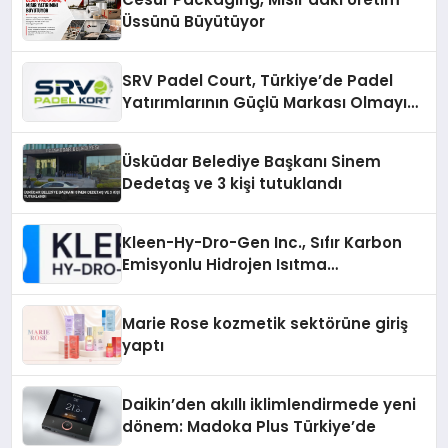
Üssünü Büyütüyor
SRV Padel Court, Türkiye’de Padel
Yatırımlarının Güçlü Markası Olmayı
Sürdürüyor
Üsküdar Belediye Başkanı Sinem
Dedetaş ve 3 kişi tutuklandı
Kleen-Hy-Dro-Gen Inc., Sıfır Karbon
Emisyonlu Hidrojen Isıtma
Teknolojisinde ISO ve TSSA
Düzenleyici Onaylarını Aldı
Marie Rose kozmetik sektörüne giriş
yaptı
Daikin’den akıllı iklimlendirmede yeni
dönem: Madoka Plus Türkiye’de