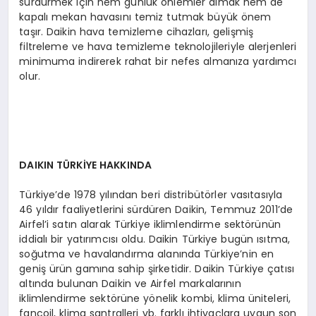
sürdürmek için hem günlük önlemler almak hem de
kapalı mekan havasını temiz tutmak büyük önem
taşır. Daikin hava temizleme cihazları, gelişmiş
filtreleme ve hava temizleme teknolojileriyle alerjenleri
minimuma indirerek rahat bir nefes almanıza yardımcı
olur.
DAIKIN TÜ
RKİYE HAKKINDA
Türkiye’de 1978 yılından beri distribütörler vasıtasıyla
46 yıldır faaliyetlerini sürdüren Daikin, Temmuz 2011’de
Airfel’i satın alarak Türkiye iklimlendirme sektörünün
iddialı bir yatırımcısı oldu. Daikin Türkiye bugün ısıtma,
soğutma ve havalandırma alanında Türkiye’nin en
geniş ürün gamına sahip şirketidir. Daikin Türkiye çatısı
altında bulunan Daikin ve Airfel markalarının
iklimlendirme sektörüne yönelik kombi, klima üniteleri,
fancoil, klima santralleri vb. farklı ihtiyaçlara uygun son