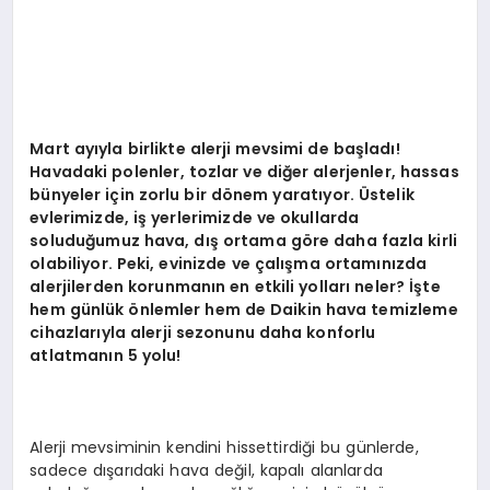
Mart ayıyla birlikte alerji mevsimi de başladı!
Havadaki polenler, tozlar ve diğer alerjenler, hassas
bünyeler için zorlu bir d
ö
nem yaratıyor.
Ü
stelik
evlerimizde, iş yerlerimizde ve okullarda
soluduğumuz hava, dış ortama g
ö
re daha fazla kirli
olabiliyor. Peki, evinizde ve çalışma ortamınızda
alerjilerden korunmanın en etkili yolları neler? İş
te
hem g
ünlük
ö
nlemler hem de Daikin hava temizleme
cihazlarıyla alerji sezonunu daha konforlu
atlatmanın 5 yolu!
Alerji mevsiminin kendini hissettirdiği bu günlerde,
sadece dışarıdaki hava değil, kapalı alanlarda