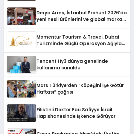
Derya Arms, İstanbul Prohunt 2026’da
yeni nesil ürünlerini ve global marka
vizyonunu sergiledi
Momentur Tourism & Travel, Dubai
Turizminde Güçlü Operasyon Ağıyla
Fark Yaratıyor
Tencent Hy3 dünya genelinde
kullanıma sunuldu
Mars Türkiye’den “Köpeğini İşe Götür
Haftası” çağrısı
Filistinli Doktor Ebu Safiyye İsrail
Hapishanesinde İşkence Görüyor
Cesur Packaging, Mısır’daki Üretim