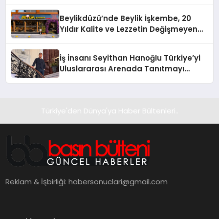
Beylikdüzü’nde Beylik İşkembe, 20
Yıldır Kalite ve Lezzetin Değişmeyen
Adresi
İş İnsanı Seyithan Hanoğlu Türkiye’yi
Uluslararası Arenada Tanıtmayı
Hedefliyor
Türkiye'den Dünya'ya Haber Bültenleri..
Reklam & İşbirliği:
habersonuclari@gmail.com