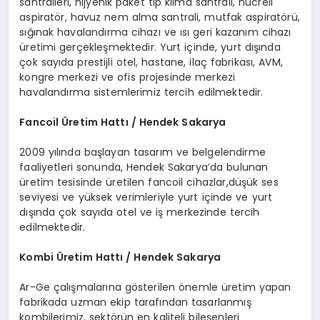
santralleri, hijyenik paket tip klima santrali, hücreli
aspiratör, havuz nem alma santrali, mutfak aspiratörü,
sığınak havalandırma cihazı ve ısı geri kazanım cihazı
üretimi gerçekleşmektedir. Yurt içinde, yurt dışında
çok sayıda prestijli otel, hastane, ilaç fabrikası, AVM,
kongre merkezi ve ofis projesinde merkezi
havalandırma sistemlerimiz tercih edilmektedir.
Fancoil
Ü
retim Hattı / Hendek Sakarya
2009 yılında başlayan tasarım ve belgelendirme
faaliyetleri sonunda, Hendek Sakarya’da bulunan
üretim tesisinde üretilen fancoil cihazlar,düşük ses
seviyesi ve yüksek verimleriyle yurt içinde ve yurt
dışında çok sayıda otel ve iş merkezinde tercih
edilmektedir.
Kombi
Ü
retim Hattı / Hendek Sakarya
Ar-Ge çalışmalarına gösterilen önemle üretim yapan
fabrikada uzman ekip tarafından tasarlanmış
kombilerimiz, sektörün en kaliteli bileşenleri