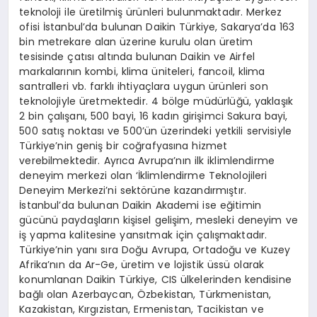
teknoloji ile üretilmiş ürünleri bulunmaktadır. Merkez
ofisi İstanbul’da bulunan Daikin Türkiye, Sakarya’da 163
bin metrekare alan üzerine kurulu olan üretim
tesisinde çatısı altında bulunan Daikin ve Airfel
markalarının kombi, klima üniteleri, fancoil, klima
santralleri vb. farklı ihtiyaçlara uygun ürünleri son
teknolojiyle üretmektedir. 4 bölge müdürlüğü, yaklaşık
2 bin çalışanı, 500 bayi, 16 kadın girişimci Sakura bayi,
500 satış noktası ve 500’ün üzerindeki yetkili servisiyle
Türkiye’nin geniş bir coğrafyasına hizmet
verebilmektedir. Ayrıca Avrupa’nın ilk iklimlendirme
deneyim merkezi olan ‘İklimlendirme Teknolojileri
Deneyim Merkezi’ni sektörüne kazandırmıştır.
İstanbul’da bulunan Daikin Akademi ise eğitimin
gücünü paydaşların kişisel gelişim, mesleki deneyim ve
iş yapma kalitesine yansıtmak için çalışmaktadır.
Türkiye’nin yanı sıra Doğu Avrupa, Ortadoğu ve Kuzey
Afrika’nın da Ar-Ge, üretim ve lojistik üssü olarak
konumlanan Daikin Türkiye, CIS ülkelerinden kendisine
bağlı olan Azerbaycan, Özbekistan, Türkmenistan,
Kazakistan, Kırgızistan, Ermenistan, Tacikistan ve