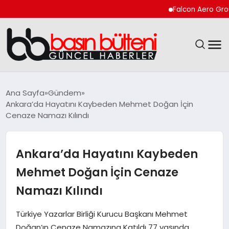
Falcon Aero Group, Kür
ANASAYFA
Ana Sayfa
Gündem
Ankara’da Hayatını Kaybeden Mehmet Doğan İçin
GÜNCEL
Cenaze Namazı Kılındı
EKONOMI
Ankara’da Hayatını Kaybeden
MAGAZIN
Mehmet Doğan İçin Cenaze
Namazı Kılındı
SAĞLIK
Türkiye Yazarlar Birliği Kurucu Başkanı Mehmet
SPOR
Doğan’ın Cenaze Namazına Katıldı 77 yaşında