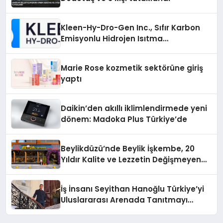
Kleen-Hy-Dro-Gen Inc., Sıfır Karbon
Emisyonlu Hidrojen Isıtma
Teknolojisinde ISO ve TSSA
Düzenleyici Onaylarını Aldı
Marie Rose kozmetik sektörüne giriş
yaptı
Daikin’den akıllı iklimlendirmede yeni
dönem: Madoka Plus Türkiye’de
Beylikdüzü’nde Beylik İşkembe, 20
Yıldır Kalite ve Lezzetin Değişmeyen
Adresi
İş İnsanı Seyithan Hanoğlu Türkiye’yi
Uluslararası Arenada Tanıtmayı
Hedefliyor