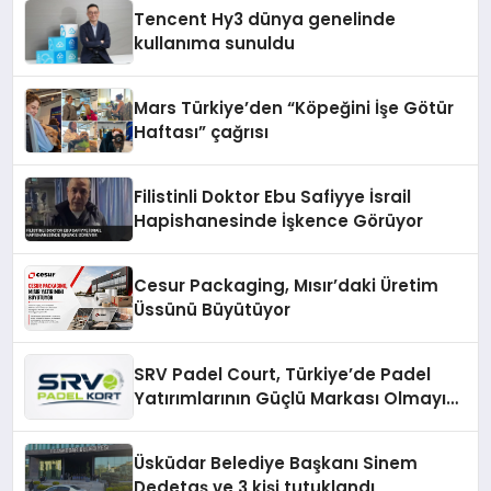
Tencent Hy3 dünya genelinde
kullanıma sunuldu
Mars Türkiye’den “Köpeğini İşe Götür
Haftası” çağrısı
Filistinli Doktor Ebu Safiyye İsrail
Hapishanesinde İşkence Görüyor
Cesur Packaging, Mısır’daki Üretim
Üssünü Büyütüyor
SRV Padel Court, Türkiye’de Padel
Yatırımlarının Güçlü Markası Olmayı
Sürdürüyor
Üsküdar Belediye Başkanı Sinem
Dedetaş ve 3 kişi tutuklandı