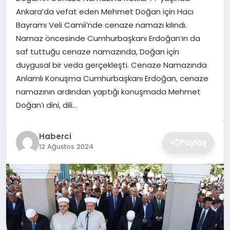
Ankara’da vefat eden Mehmet Doğan için Hacı
TEKNOLOJI
Bayramı Veli Camii’nde cenaze namazı kılındı.
Namaz öncesinde Cumhurbaşkanı Erdoğan’ın da
YAŞAM
saf tuttuğu cenaze namazında, Doğan için
duygusal bir veda gerçekleşti. Cenaze Namazında
GÜNDEM
Anlamlı Konuşma Cumhurbaşkanı Erdoğan, cenaze
namazının ardından yaptığı konuşmada Mehmet
Doğan’ı dini, dili…
Haberci
Paylaş
12 Ağustos 2024