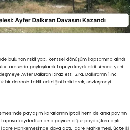
nde bulunan riskli yapı, kentsel dönüşüm kapsamına alındı
likleri arasında paylaşılarak tapuya kaydedildi. Ancak, yeni
eşmeye Ayfer Dalkıran itiraz etti. Zira, Dalkıran’ın 1’inci
ir dairenin teklif edildiğini belirterek, sözleşmeyi
mesi’nde paylaşım kararlarının iptali hem de arsa payının
a tapuya kaydedilen arsa payının diğer paydaşlara açık
ek İdare Mahkemesi’nde dava açtı. İdare Mahkemesi, üçte iki