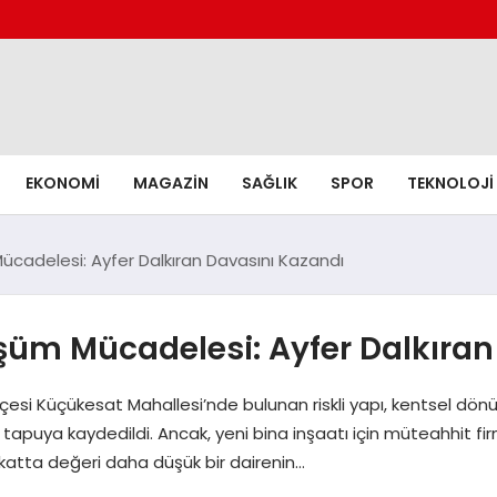
EKONOMI
MAGAZIN
SAĞLIK
SPOR
TEKNOLOJI
cadelesi: Ayfer Dalkıran Davasını Kazandı
üm Mücadelesi: Ayfer Dalkıran
lçesi Küçükesat Mahallesi’nde bulunan riskli yapı, kentsel dönü
k tapuya kaydedildi. Ancak, yeni bina inşaatı için müteahhit fi
in katta değeri daha düşük bir dairenin…