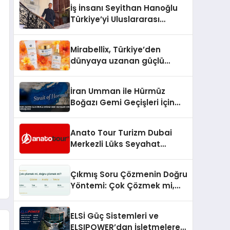
İş İnsanı Seyithan Hanoğlu
Türkiye’yi Uluslararası
Arenada Tanıtmayı
Hedefliyor
Mirabellix, Türkiye’den
dünyaya uzanan güçlü
büyümesini sürdürüyor
İran Umman ile Hürmüz
Boğazı Gemi Geçişleri İçin
Görüşüyor
Anato Tour Turizm Dubai
Merkezli Lüks Seyahat
Hizmetleriyle Küresel
Turizmde Öne Çıkıyor
Çıkmış Soru Çözmenin Doğru
Yöntemi: Çok Çözmek mi,
Doğru Çözmek mi?
ELSİ Güç Sistemleri ve
ELSIPOWER’dan İşletmelere