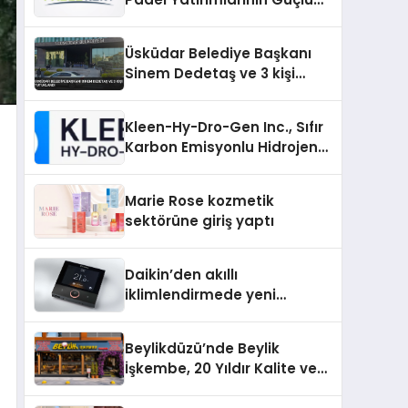
Markası Olmayı Sürdürüyor
Üsküdar Belediye Başkanı
Sinem Dedetaş ve 3 kişi
tutuklandı
Kleen-Hy-Dro-Gen Inc., Sıfır
Karbon Emisyonlu Hidrojen
Isıtma Teknolojisinde ISO ve
TSSA Düzenleyici Onaylarını
Marie Rose kozmetik
Aldı
sektörüne giriş yaptı
Daikin’den akıllı
iklimlendirmede yeni
dönem: Madoka Plus
Türkiye’de
Beylikdüzü’nde Beylik
İşkembe, 20 Yıldır Kalite ve
Lezzetin Değişmeyen Adresi