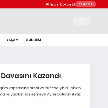
Filistinli Doktor Ebu Safiyye İsrail Hapisha
17:49:03
YAŞAM
GÜNDEM
 Davasını Kazandı
şüm kapsamına alındı ve 2022’de yıkıldı. Yıkılan
rma ile yapılan sözleşmeye Ayfer Dalkıran itiraz