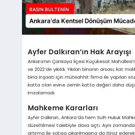
Ayfer Dalkıran’ın Hak Arayışı
Ankara’nın Çankaya ilçesi Küçükesat Mahallesi’
ve 2022’de yıkıldı. Yıkılan binanın arsası, kat ma
bina inşaatı için müteahhit firma ile yapılan sözl
katta olan evine zemin katta değeri daha düşük b
imzalamadı.
Mahkeme Kararları
Ayfer Dalkıran, Ankara’da hem Sulh Hukuk Mahke
düzeltilmesi talebiyle dava açtı. Aynı zamand
artırma ile satışa çıkarılmasına da itiraz eder