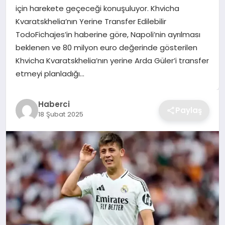
için harekete geçeceği konuşuluyor. Khvicha
TEKNOLOJI
Kvaratskhelia’nın Yerine Transfer Edilebilir
TodoFichajes’in haberine göre, Napoli’nin ayrılması
YAŞAM
beklenen ve 80 milyon euro değerinde gösterilen
Khvicha Kvaratskhelia’nın yerine Arda Güler’i transfer
GÜNDEM
etmeyi planladığı…
Haberci
Paylaş
18 Şubat 2025