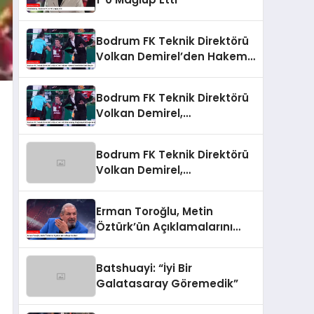
Bodrum FK Teknik Direktörü
Volkan Demirel’den Hakem
Yönetimine Sert Eleştiri
Bodrum FK Teknik Direktörü
Volkan Demirel,
Galatasaray Mağlubiyetini
Değerlendirdi
Bodrum FK Teknik Direktörü
Volkan Demirel,
Galatasaray Mağlubiyetini
Değerlendirdi
Erman Toroğlu, Metin
Öztürk’ün Açıklamalarını
Değerlendirdi
Batshuayi: “İyi Bir
Galatasaray Göremedik”