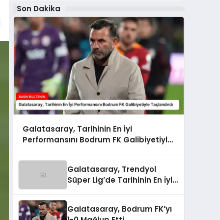
Son Dakika
Galatasaray, Tarihinin En İyi
Performansını Bodrum FK Galibiyetiyle
Taçlandırdı
Galatasaray, Trendyol
Süper Lig’de Tarihinin En İyi
Performansını Gösterdi
Galatasaray, Bodrum FK’yı
1-0 Mağlup Etti