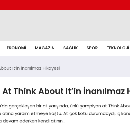
EKONOMI
MAGAZIN
SAĞLIK
SPOR
TEKNOLOJI
out It’in İnanılmaz Hikayesi
t Think About It’in İnanılmaz 
a’da gerçekleşen bir at yarışında, ünlü şampiyon at Think About
ına yardım etmeye koştu. At çok kötü durumdaydı, iç kanama
ışa devam ederken kendi atının…