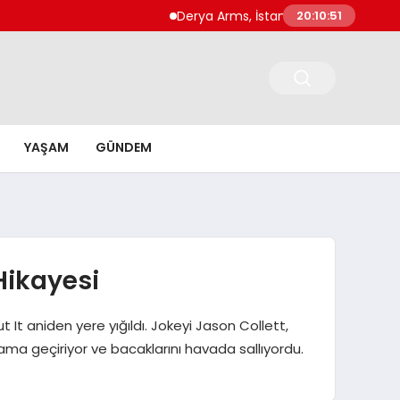
Derya Arms, İstanbul Prohunt 2026’da yeni
20:10:52
YAŞAM
GÜNDEM
Hikayesi
 It aniden yere yığıldı. Jokeyi Jason Collett,
 geçiriyor ve bacaklarını havada sallıyordu.