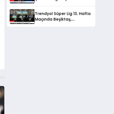
Trendyol Süper Lig 13. Hafta
Maçında Beşiktaş,
Göztepe’yi Ağırlıyor