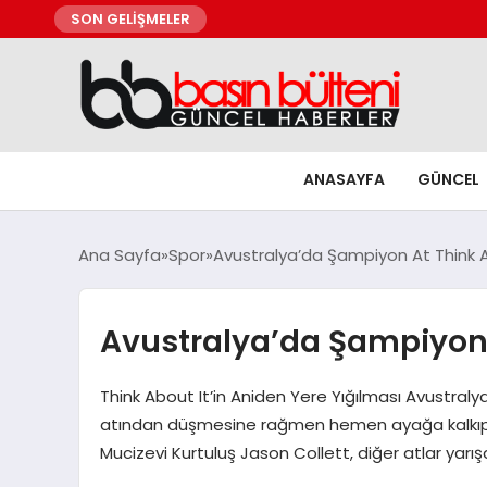
SON GELİŞMELER
ANASAYFA
GÜNCEL
Ana Sayfa
Spor
Avustralya’da Şampiyon At Think Ab
Avustralya’da Şampiyon A
Think About It’in Aniden Yere Yığılması Avustraly
atından düşmesine rağmen hemen ayağa kalkıp at
Mucizevi Kurtuluş Jason Collett, diğer atlar yar