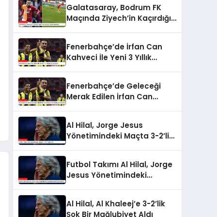
Galatasaray, Bodrum FK
Maçında Ziyech’in Kaçırdığı
Golle Gündemde
Fenerbahçe’de İrfan Can
Kahveci İle Yeni 3 Yıllık
Sözleşme İmzalandı
Fenerbahçe’de Geleceği
Merak Edilen İrfan Can
Kahveci Yeni Sözleşme
İmzaladı
Al Hilal, Jorge Jesus
Yönetimindeki Maçta 3-2’lik
Yenilgi Aldı
Futbol Takımı Al Hilal, Jorge
Jesus Yönetimindeki
Unbeaten Serisini
Sonlandırdı
Al Hilal, Al Khaleej’e 3-2’lik
Şok Bir Mağlubiyet Aldı