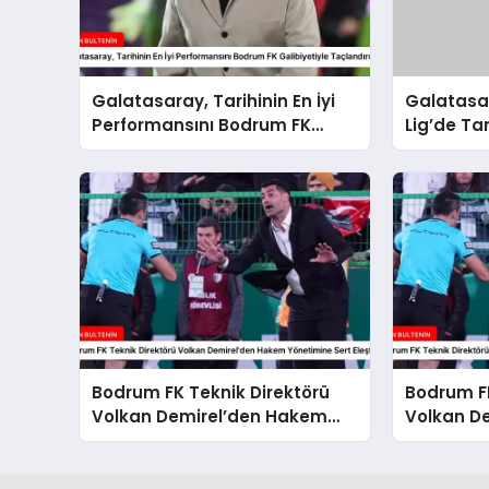
Galatasaray, Tarihinin En İyi
Galatasa
Performansını Bodrum FK
Lig’de Tar
Galibiyetiyle Taçlandırdı
Performan
Bodrum FK Teknik Direktörü
Bodrum FK
Volkan Demirel’den Hakem
Volkan D
Yönetimine Sert Eleştiri
Mağlubiye