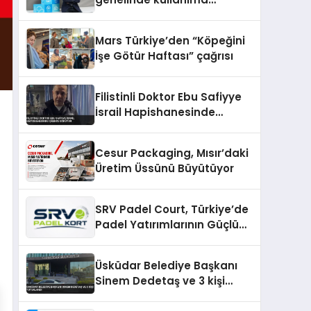
sunuldu
Mars Türkiye’den “Köpeğini
İşe Götür Haftası” çağrısı
Filistinli Doktor Ebu Safiyye
İsrail Hapishanesinde
İşkence Görüyor
Cesur Packaging, Mısır’daki
Üretim Üssünü Büyütüyor
SRV Padel Court, Türkiye’de
Padel Yatırımlarının Güçlü
Markası Olmayı Sürdürüyor
Üsküdar Belediye Başkanı
Sinem Dedetaş ve 3 kişi
tutuklandı