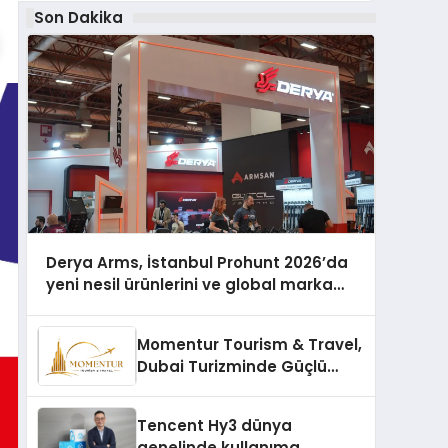
Son Dakika
Derya Arms, İstanbul Prohunt 2026’da
yeni nesil ürünlerini ve global marka
vizyonunu sergiledi
Momentur Tourism & Travel,
Dubai Turizminde Güçlü
Operasyon Ağıyla Fark
Yaratıyor
Tencent Hy3 dünya
genelinde kullanıma