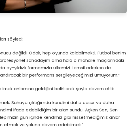
arı söyledi:
nucu değildi. Odak, hep oyunda kalabilmekti. Futbol benim
i profesyonel sahadayım ama hâlâ o mahalle maçlarındaki
a ay-yıldızlı formamızla ülkemizi temsil ederken de
landıracak bir performans sergileyeceğimizi umuyorum.”
abilmek anlamına geldiğini belirterek şöyle devam etti:
demek. Sahaya çıktığımda kendimi daha cesur ve daha
ndimi ifade edebildiğim bir alan sundu. Açken Sen, Sen
 Hepimizin gün içinde kendimiz gibi hissetmediğimiz anlar
vam etmek ve yoluna devam edebilmek.”