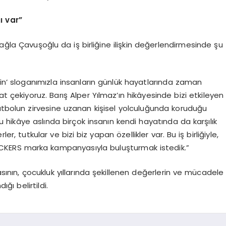
ı var”
ağla Çavuşoğlu da iş birliğine ilişkin değerlendirmesinde şu
sin’ sloganımızla insanların günlük hayatlarında zaman
t çekiyoruz. Barış Alper Yılmaz’ın hikâyesinde bizi etkileyen
futbolun zirvesine uzanan kişisel yolculuğunda koruduğu
 hikâye aslında birçok insanın kendi hayatında da karşılık
, tutkular ve bizi biz yapan özellikler var. Bu iş birliğiyle,
ICKERS marka kampanyasıyla buluşturmak istedik.”
asının, çocukluk yıllarında şekillenen değerlerin ve mücadele
ğı belirtildi.