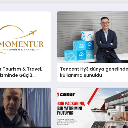
 Tourism & Travel,
Tencent Hy3 dünya genelind
rizminde Güçlü
kullanıma sunuldu
n Ağıyla Fark