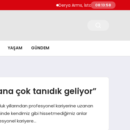
Derya Arms, İstanbul Prohunt 2026’da yeni n
08:13:59
YAŞAM
GÜNDEM
ana çok tanıdık geliyor”
kluk yıllarından profesyonel kariyerine uzanan
içinde kendimiz gibi hissetmediğimiz anlar
fesyonel kariyere…