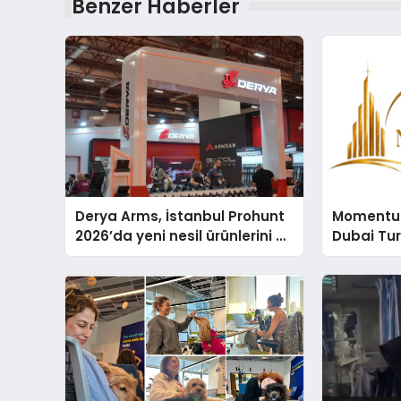
Benzer Haberler
Derya Arms, İstanbul Prohunt
Momentur
2026’da yeni nesil ürünlerini ve
Dubai Tu
global marka vizyonunu
Operasyo
sergiledi
Yaratıyor