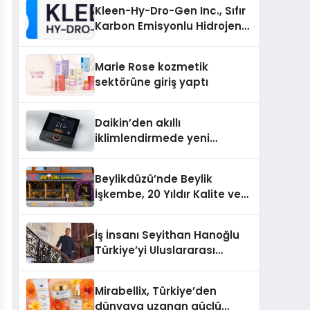
Kleen-Hy-Dro-Gen Inc., Sıfır
Karbon Emisyonlu Hidrojen
Isıtma Teknolojisinde ISO ve
TSSA Düzenleyici Onaylarını
Marie Rose kozmetik
Aldı
sektörüne giriş yaptı
Daikin’den akıllı
iklimlendirmede yeni
dönem: Madoka Plus
Türkiye’de
Beylikdüzü’nde Beylik
İşkembe, 20 Yıldır Kalite ve
Lezzetin Değişmeyen Adresi
İş İnsanı Seyithan Hanoğlu
Türkiye’yi Uluslararası
Arenada Tanıtmayı
Hedefliyor
Mirabellix, Türkiye’den
dünyaya uzanan güçlü