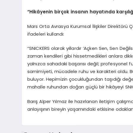
“Hikâyenin birçok insanın hayatında karşılığ
Mars Orta Avrasya Kurumsal İlişkiler Direktörü Ç
ifadeleri kullandı:
“SNICKERS olarak yıllardır ‘Açken Sen, Sen Değil
zaman kendileri gibi hissetmedikleri anlara dikka
yalnızca sahadaki başarısı değil; profesyonel 
samimiyeti, mücadele ruhu ve karakteri oldu. Bu
buluyor. Hepimizin çocukluğundan taşıdığı değerler
mahalle ruhundan doğan güçlü bir hikâyeyi SN
Barış Alper Yılmaz ile hazırlanan iletişim çalışm
anlayışının bireyin yaşamındaki etkisine odaklandı