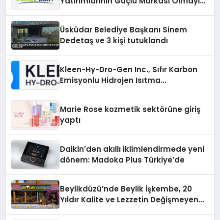
Yatırımlarının Güçlü Markası Olmayı
Sürdürüyor
Üsküdar Belediye Başkanı Sinem
Dedetaş ve 3 kişi tutuklandı
Kleen-Hy-Dro-Gen Inc., Sıfır Karbon
Emisyonlu Hidrojen Isıtma
Teknolojisinde ISO ve TSSA
Düzenleyici Onaylarını Aldı
Marie Rose kozmetik sektörüne giriş
yaptı
Daikin’den akıllı iklimlendirmede yeni
dönem: Madoka Plus Türkiye’de
Beylikdüzü’nde Beylik İşkembe, 20
Yıldır Kalite ve Lezzetin Değişmeyen
Adresi