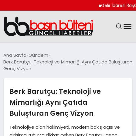
Gelir İdaresi Başkanlığı
ANASAYFA
Ana Sayfa
Gündem
Berk Barutçu: Teknoloji ve Mimarlığı Aynı Çatıda Buluşturan
GÜNCEL
Genç Vizyon
EKONOMI
Berk Barutçu: Teknoloji ve
MAGAZIN
Mimarlığı Aynı Çatıda
Buluşturan Genç Vizyon
SAĞLIK
Teknolojiye olan hakimiyeti, modern bakış açısı ve
SPOR
girişimci ruhuyla dikkat çeken Berk Barutçu, genç