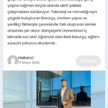
yaşına rağmen birçok alanda aktif şekilde
TEKNOLOJI
çalışmalarını sürdürüyor. Teknoloji ve mimarlığı aynı
çizgide buluşturan Barutçu, üretken yapısı ve
YAŞAM
yenilikçi fikirleriyle çevresinde fark oluşturan isimler
arasında yer alıyor. Bahçeşehir Üniversitesi İç
GÜNDEM
Mimarlık son sınıf öğrencisi olan Berk Barutçu, eğitim
sürecini yalnızca akademik…
Haberci
Paylaş
17 Mayıs 2026