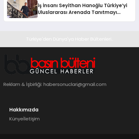
İş İnsanı Seyithan Hanoğlu Türkiye’yi
Uluslararası Arenada Tanıtmayı
Hedefliyor
Türkiye'den Dünya'ya Haber Bültenleri..
Reklam & İşbirliği:
habersonuclari@gmail.com
Hakkımızda
Künye
İletişim