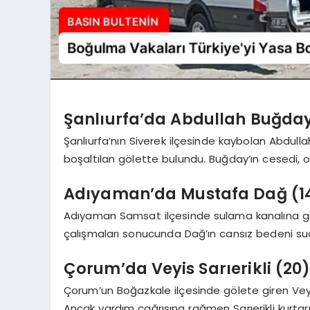
Şanlıurfa’da Abdullah Buğday 
Şanlıurfa’nın Siverek ilçesinde kaybolan Abdulla
boşaltılan gölette bulundu. Buğday’ın cesedi, o
Adıyaman’da Mustafa Dağ (14
Adıyaman Samsat ilçesinde sulama kanalına g
çalışmaları sonucunda Dağ’ın cansız bedeni suda
Çorum’da Veyis Sarıerikli (20
Çorum’un Boğazkale ilçesinde gölete giren Veyis S
Ancak yardım çağrısına rağmen Sarıerikli kurtar