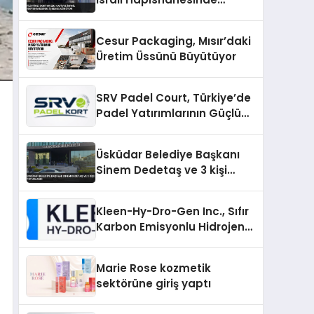
İşkence Görüyor
Cesur Packaging, Mısır’daki
Üretim Üssünü Büyütüyor
SRV Padel Court, Türkiye’de
Padel Yatırımlarının Güçlü
Markası Olmayı Sürdürüyor
Üsküdar Belediye Başkanı
Sinem Dedetaş ve 3 kişi
tutuklandı
Kleen-Hy-Dro-Gen Inc., Sıfır
Karbon Emisyonlu Hidrojen
Isıtma Teknolojisinde ISO ve
TSSA Düzenleyici Onaylarını
Marie Rose kozmetik
Aldı
sektörüne giriş yaptı