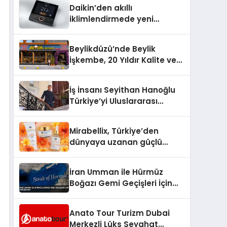
Daikin’den akıllı
iklimlendirmede yeni
dönem: Madoka Plus
Türkiye’de
Beylikdüzü’nde Beylik
İşkembe, 20 Yıldır Kalite ve
Lezzetin Değişmeyen Adresi
İş İnsanı Seyithan Hanoğlu
Türkiye’yi Uluslararası
Arenada Tanıtmayı
Hedefliyor
Mirabellix, Türkiye’den
dünyaya uzanan güçlü
büyümesini sürdürüyor
İran Umman ile Hürmüz
Boğazı Gemi Geçişleri İçin
Görüşüyor
Anato Tour Turizm Dubai
Merkezli Lüks Seyahat