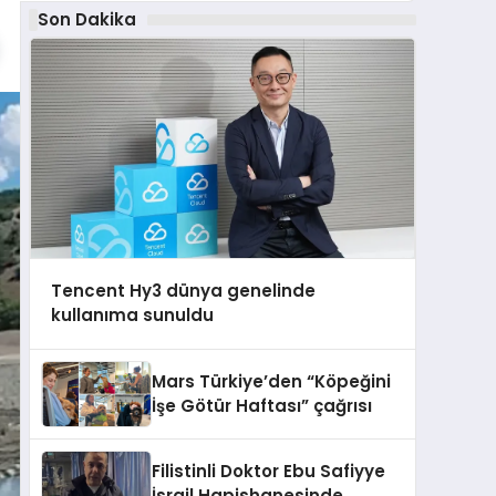
Son Dakika
Tencent Hy3 dünya genelinde
kullanıma sunuldu
Mars Türkiye’den “Köpeğini
İşe Götür Haftası” çağrısı
Filistinli Doktor Ebu Safiyye
İsrail Hapishanesinde