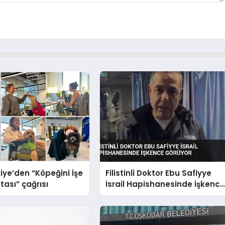
iye’den “Köpeğini İşe
Filistinli Doktor Ebu Safiyye
tası” çağrısı
İsrail Hapishanesinde İşkenc
Görüyor