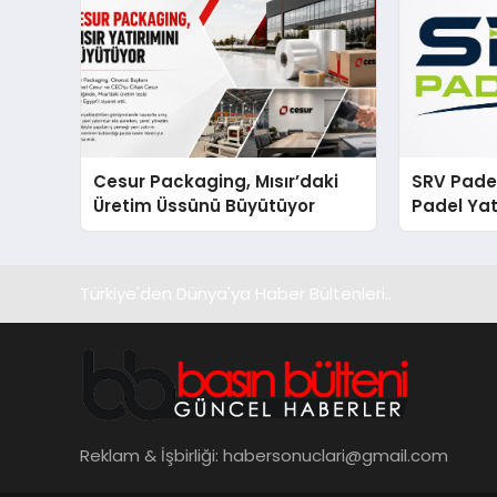
Cesur Packaging, Mısır’daki
SRV Padel
Üretim Üssünü Büyütüyor
Padel Yat
Markası 
Türkiye'den Dünya'ya Haber Bültenleri..
Reklam & İşbirliği:
habersonuclari@gmail.com