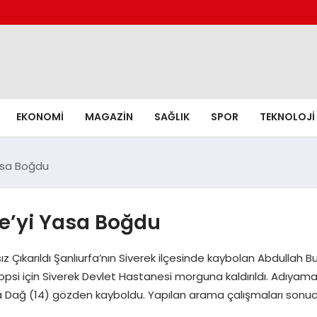
EKONOMI
MAGAZIN
SAĞLIK
SPOR
TEKNOLOJI
Yasa Boğdu
e’yi Yasa Boğdu
 Çıkarıldı Şanlıurfa’nın Siverek ilçesinde kaybolan Abdullah Bu
topsi için Siverek Devlet Hastanesi morguna kaldırıldı. Adıy
a Dağ (14) gözden kayboldu. Yapılan arama çalışmaları sonu