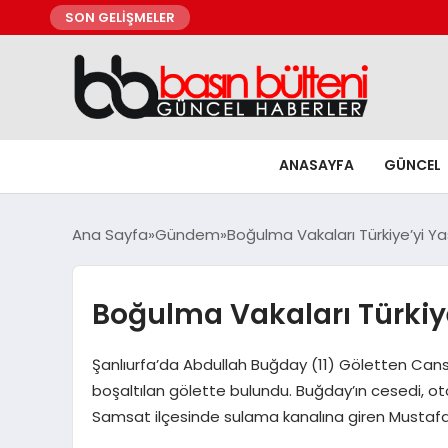
SON GELİŞMELER
ANASAYFA
GÜNCEL
Ana Sayfa
Gündem
Boğulma Vakaları Türkiye’yi 
Boğulma Vakaları Türkiy
Şanlıurfa’da Abdullah Buğday (11) Göletten Cansız
boşaltılan gölette bulundu. Buğday’ın cesedi, o
Samsat ilçesinde sulama kanalına giren Mustaf