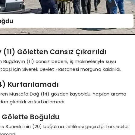
(11) Göletten Cansız Çıkarıldı
h Buğday’ın (11) cansız bedeni, iş makineleriyle suyu
topsi için Siverek Devlet Hastanesi morguna kaldırıldı.
) Kurtarılamadı
iren Mustafa Dağ (14) gözden kayboldu. Yapılan arama
n çıkarıldı ve kurtarılamadı.
) Gölette Boğuldu
arıerikli’nin (20) boğulma tehlikesi geçirdiği fark edildi.
ılamadı.