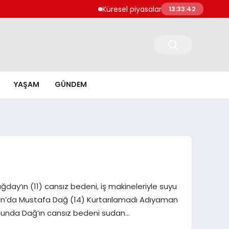
Küresel piyasalarda karışık seyir hakim
13:33:43
YAŞAM
GÜNDEM
ğday’ın (11) cansız bedeni, iş makineleriyle suyu
aman’da Mustafa Dağ (14) Kurtarılamadı Adıyaman
cunda Dağ’ın cansız bedeni sudan…