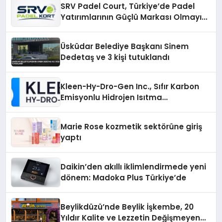
SRV Padel Court, Türkiye’de Padel
Yatırımlarının Güçlü Markası Olmayı
Sürdürüyor
Üsküdar Belediye Başkanı Sinem
Dedetaş ve 3 kişi tutuklandı
Kleen-Hy-Dro-Gen Inc., Sıfır Karbon
Emisyonlu Hidrojen Isıtma
Teknolojisinde ISO ve TSSA
Düzenleyici Onaylarını Aldı
Marie Rose kozmetik sektörüne giriş
yaptı
Daikin’den akıllı iklimlendirmede yeni
dönem: Madoka Plus Türkiye’de
Beylikdüzü’nde Beylik İşkembe, 20
Yıldır Kalite ve Lezzetin Değişmeyen