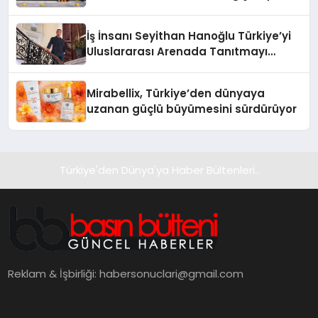
Adresi
İş İnsanı Seyithan Hanoğlu Türkiye’yi
Uluslararası Arenada Tanıtmayı
Hedefliyor
Mirabellix, Türkiye’den dünyaya
uzanan güçlü büyümesini sürdürüyor
Türkiye'den Dünya'ya Haber Bültenleri..
Reklam & İşbirliği:
habersonuclari@gmail.com