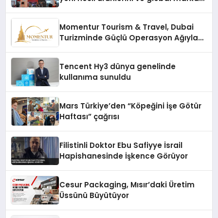
vizyonunu sergiledi
Momentur Tourism & Travel, Dubai
Turizminde Güçlü Operasyon Ağıyla
Fark Yaratıyor
Tencent Hy3 dünya genelinde
kullanıma sunuldu
Mars Türkiye’den “Köpeğini İşe Götür
Haftası” çağrısı
Filistinli Doktor Ebu Safiyye İsrail
Hapishanesinde İşkence Görüyor
Cesur Packaging, Mısır’daki Üretim
Üssünü Büyütüyor