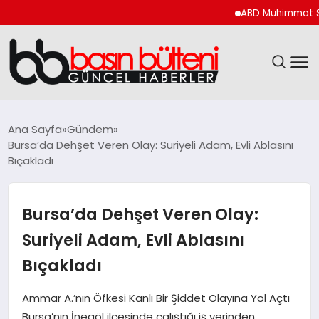
ABD Mühimmat Stokları İ
ANASAYFA
Ana Sayfa
Gündem
Bursa’da Dehşet Veren Olay: Suriyeli Adam, Evli Ablasını
GÜNCEL
Bıçakladı
EKONOMI
Bursa’da Dehşet Veren Olay:
MAGAZIN
Suriyeli Adam, Evli Ablasını
Bıçakladı
SAĞLIK
Ammar A.’nın Öfkesi Kanlı Bir Şiddet Olayına Yol Açtı
SPOR
Bursa’nın İnegöl ilçesinde çalıştığı iş yerinden