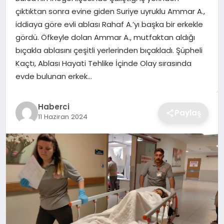
çıktıktan sonra evine giden Suriye uyruklu Ammar A.,
TEKNOLOJI
iddiaya göre evli ablası Rahaf A.’yı başka bir erkekle
gördü. Öfkeyle dolan Ammar A., mutfaktan aldığı
YAŞAM
bıçakla ablasını çeşitli yerlerinden bıçakladı. Şüpheli
Kaçtı, Ablası Hayati Tehlike İçinde Olay sırasında
GÜNDEM
evde bulunan erkek…
Haberci
Paylaş
11 Haziran 2024