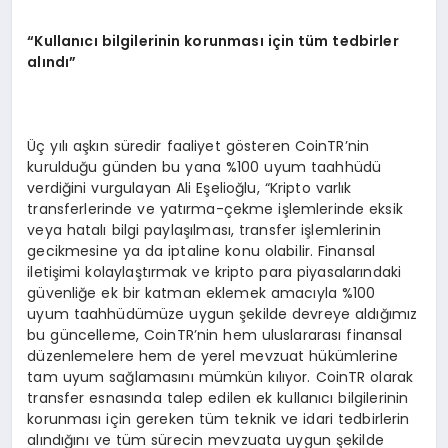
“
Kullanıcı bilgilerinin korunması iç
in t
üm tedbirler
alındı”
Üç yılı aşkın süredir faaliyet gösteren CoinTR’nin
kurulduğu günden bu yana %100 uyum taahhüdü
verdiğini vurgulayan Ali Eşelioğlu, “Kripto varlık
transferlerinde ve yatırma-çekme işlemlerinde eksik
veya hatalı bilgi paylaşılması, transfer işlemlerinin
gecikmesine ya da iptaline konu olabilir. Finansal
iletişimi kolaylaştırmak ve kripto para piyasalarındaki
güvenliğe ek bir katman eklemek amacıyla %100
uyum taahhüdümüze uygun şekilde devreye aldığımız
bu güncelleme, CoinTR’nin hem uluslararası finansal
düzenlemelere hem de yerel mevzuat hükümlerine
tam uyum sağlamasını mümkün kılıyor. CoinTR olarak
transfer esnasında talep edilen ek kullanıcı bilgilerinin
korunması için gereken tüm teknik ve idari tedbirlerin
alındığını ve tüm sürecin mevzuata uygun şekilde