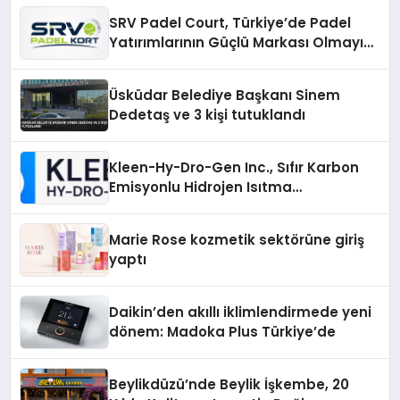
SRV Padel Court, Türkiye’de Padel
Yatırımlarının Güçlü Markası Olmayı
Sürdürüyor
Üsküdar Belediye Başkanı Sinem
Dedetaş ve 3 kişi tutuklandı
Kleen-Hy-Dro-Gen Inc., Sıfır Karbon
Emisyonlu Hidrojen Isıtma
Teknolojisinde ISO ve TSSA
Düzenleyici Onaylarını Aldı
Marie Rose kozmetik sektörüne giriş
yaptı
Daikin’den akıllı iklimlendirmede yeni
dönem: Madoka Plus Türkiye’de
Beylikdüzü’nde Beylik İşkembe, 20