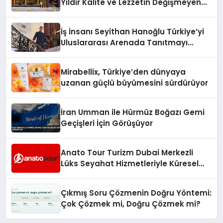
Yıldır Kalite ve Lezzetin Değişmeyen
Adresi
İş İnsanı Seyithan Hanoğlu Türkiye’yi
Uluslararası Arenada Tanıtmayı
Hedefliyor
Mirabellix, Türkiye’den dünyaya
uzanan güçlü büyümesini sürdürüyor
İran Umman ile Hürmüz Boğazı Gemi
Geçişleri İçin Görüşüyor
Anato Tour Turizm Dubai Merkezli
Lüks Seyahat Hizmetleriyle Küresel
Turizmde Öne Çıkıyor
Çıkmış Soru Çözmenin Doğru Yöntemi:
Çok Çözmek mi, Doğru Çözmek mi?