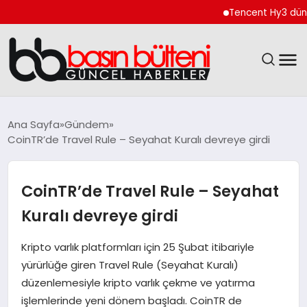
Tencent Hy3 dünya gen
ANASAYFA
Ana Sayfa
Gündem
CoinTR’de Travel Rule – Seyahat Kuralı devreye girdi
GÜNCEL
EKONOMI
CoinTR’de Travel Rule – Seyahat
Kuralı devreye girdi
MAGAZIN
Kripto varlık platformları için 25 Şubat itibariyle
SAĞLIK
yürürlüğe giren Travel Rule (Seyahat Kuralı)
düzenlemesiyle kripto varlık çekme ve yatırma
SPOR
işlemlerinde yeni dönem başladı. CoinTR de