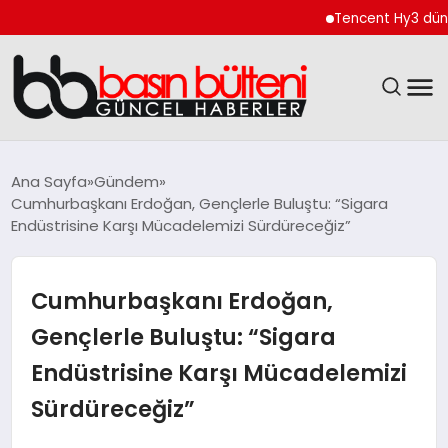
Tencent Hy3 dünya gen
ANASAYFA
Ana Sayfa
Gündem
Cumhurbaşkanı Erdoğan, Gençlerle Buluştu: “Sigara
GÜNCEL
Endüstrisine Karşı Mücadelemizi Sürdüreceğiz”
EKONOMI
Cumhurbaşkanı Erdoğan,
MAGAZIN
Gençlerle Buluştu: “Sigara
Endüstrisine Karşı Mücadelemizi
SAĞLIK
Sürdüreceğiz”
SPOR