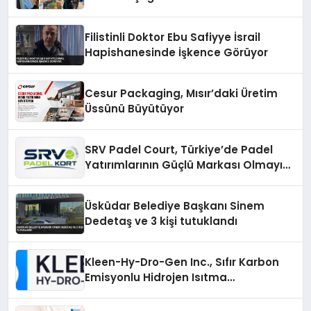
Filistinli Doktor Ebu Safiyye İsrail
Hapishanesinde İşkence Görüyor
Cesur Packaging, Mısır’daki Üretim
Üssünü Büyütüyor
SRV Padel Court, Türkiye’de Padel
Yatırımlarının Güçlü Markası Olmayı
Sürdürüyor
Üsküdar Belediye Başkanı Sinem
Dedetaş ve 3 kişi tutuklandı
Kleen-Hy-Dro-Gen Inc., Sıfır Karbon
Emisyonlu Hidrojen Isıtma
Teknolojisinde ISO ve TSSA
Düzenleyici Onaylarını Aldı