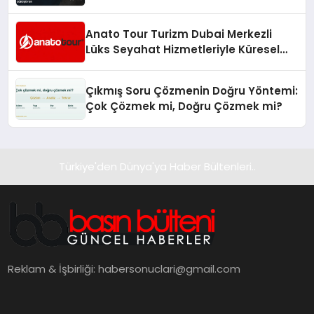
Anato Tour Turizm Dubai Merkezli
Lüks Seyahat Hizmetleriyle Küresel
Turizmde Öne Çıkıyor
Çıkmış Soru Çözmenin Doğru Yöntemi:
Çok Çözmek mi, Doğru Çözmek mi?
Türkiye'den Dünya'ya Haber Bültenleri..
Reklam & İşbirliği:
habersonuclari@gmail.com