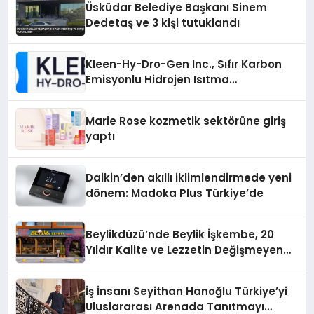
Üsküdar Belediye Başkanı Sinem
Dedetaş ve 3 kişi tutuklandı
Kleen-Hy-Dro-Gen Inc., Sıfır Karbon
Emisyonlu Hidrojen Isıtma
Teknolojisinde ISO ve TSSA
Düzenleyici Onaylarını Aldı
Marie Rose kozmetik sektörüne giriş
yaptı
Daikin’den akıllı iklimlendirmede yeni
dönem: Madoka Plus Türkiye’de
Beylikdüzü’nde Beylik İşkembe, 20
Yıldır Kalite ve Lezzetin Değişmeyen
Adresi
İş İnsanı Seyithan Hanoğlu Türkiye’yi
Uluslararası Arenada Tanıtmayı