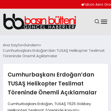
Falcon Aero Group, Kür
ANASAYFA
Ana Sayfa
Gündem
Cumhurbaşkanı Erdoğan’dan TUSAŞ Helikopter Teslimat
GÜNCEL
Töreninde Önemli Açıklamalar
EKONOMI
Cumhurbaşkanı Erdoğan’dan
MAGAZIN
TUSAŞ Helikopter Teslimat
Töreninde Önemli Açıklamalar
SAĞLIK
Cumhurbaşkanı Erdoğan, TUSAŞ T625 Gökbey
SPOR
Helikopteri Teslimat Töreninde konuştu