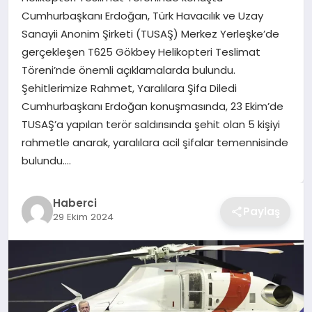
Cumhurbaşkanı Erdoğan, Türk Havacılık ve Uzay
TEKNOLOJI
Sanayii Anonim Şirketi (TUSAŞ) Merkez Yerleşke’de
gerçekleşen T625 Gökbey Helikopteri Teslimat
YAŞAM
Töreni’nde önemli açıklamalarda bulundu.
Şehitlerimize Rahmet, Yaralılara Şifa Diledi
GÜNDEM
Cumhurbaşkanı Erdoğan konuşmasında, 23 Ekim’de
TUSAŞ’a yapılan terör saldırısında şehit olan 5 kişiyi
rahmetle anarak, yaralılara acil şifalar temennisinde
bulundu….
Haberci
Paylaş
29 Ekim 2024