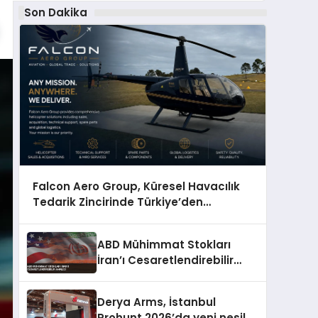
Son Dakika
Falcon Aero Group, Küresel Havacılık
Tedarik Zincirinde Türkiye’den
Dünyaya Açılıyor
ABD Mühimmat Stokları
İran’ı Cesaretlendirebilir
Analizi
Derya Arms, İstanbul
Prohunt 2026’da yeni nesil