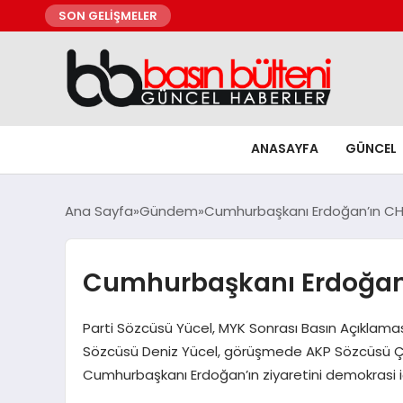
SON GELİŞMELER
ANASAYFA
GÜNCEL
Ana Sayfa
Gündem
Cumhurbaşkanı Erdoğan’ın CHP
Cumhurbaşkanı Erdoğan’ı
Parti Sözcüsü Yücel, MYK Sonrası Basın Açıklama
Sözcüsü Deniz Yücel, görüşmede AKP Sözcüsü Çelik
Cumhurbaşkanı Erdoğan’ın ziyaretini demokrasi için