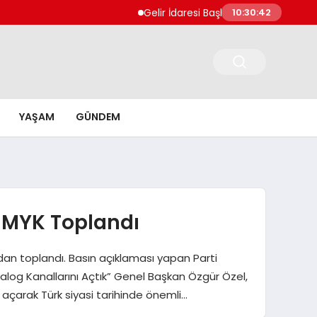
Gelir İdaresi Başkanlığı 80 İlde 860 Uzman 
10:30:43
YAŞAM
GÜNDEM
 MYK Toplandı
dan toplandı. Basın açıklaması yapan Parti
alog Kanallarını Açtık” Genel Başkan Özgür Özel,
ı açarak Türk siyasi tarihinde önemli…