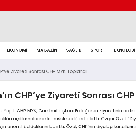
EKONOMI
MAGAZIN
SAĞLIK
SPOR
TEKNOLOJI
’ye Ziyareti Sonrası CHP MYK Toplandı
n CHP’ye Ziyareti Sonrası CHP
sı Yaptı CHP MYK, Cumhurbaşkanı Erdoğan’ın ziyaretinin ardın
’in açıklamalarının konuşulmadığını belirtti. Özgür Özel: “Diy
 önemli bulduklarını belirtti. Özel, CHP’nin diyalog kanalların