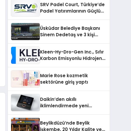
SRV Padel Court, Türkiye’de
Padel Yatırımlarının Güçlü
Markası Olmayı Sürdürüyor
Üsküdar Belediye Başkanı
Sinem Dedetaş ve 3 kişi
tutuklandı
Kleen-Hy-Dro-Gen Inc., Sıfır
Karbon Emisyonlu Hidrojen
Isıtma Teknolojisinde ISO ve
TSSA Düzenleyici Onaylarını
Marie Rose kozmetik
Aldı
sektörüne giriş yaptı
Daikin’den akıllı
iklimlendirmede yeni
dönem: Madoka Plus
Türkiye’de
Beylikdüzü’nde Beylik
İşkembe, 20 Yıldır Kalite ve