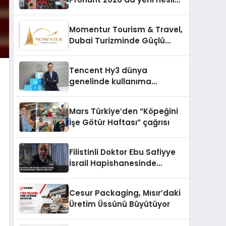
ürünlerini ve global marka
vizyonunu sergiledi
Momentur Tourism & Travel,
Dubai Turizminde Güçlü
Operasyon Ağıyla Fark
Yaratıyor
Tencent Hy3 dünya
genelinde kullanıma
sunuldu
Mars Türkiye’den “Köpeğini
İşe Götür Haftası” çağrısı
Filistinli Doktor Ebu Safiyye
İsrail Hapishanesinde
İşkence Görüyor
Cesur Packaging, Mısır’daki
Üretim Üssünü Büyütüyor