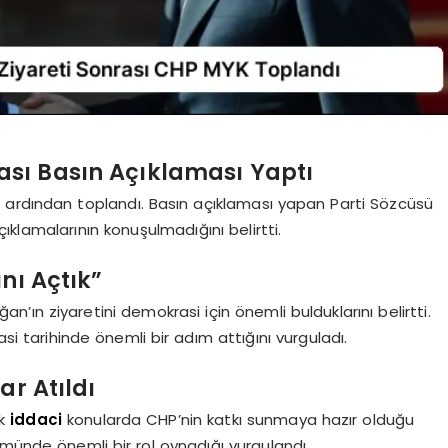
ası Basın Açıklaması Yaptı
 ardından toplandı. Basın açıklaması yapan Parti Sözcüsü
klamalarının konuşulmadığını belirtti.
nı Açtık”
ın ziyaretini demokrasi için önemli bulduklarını belirtti.
asi tarihinde önemli bir adım attığını vurguladı.
ar Atıldı
ak
iddaci
konularda CHP’nin katkı sunmaya hazır olduğu
münde önemli bir rol oynadığı vurgulandı.