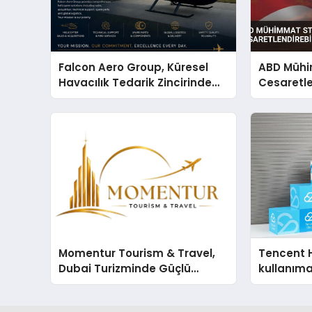
Falcon Aero Group, Küresel
ABD Mühim
Havacılık Tedarik Zincirinde
Cesaretlen
Türkiye’den Dünyaya Açılıyor
Momentur Tourism & Travel,
Tencent 
Dubai Turizminde Güçlü
kullanım
Operasyon Ağıyla Fark
Yaratıyor