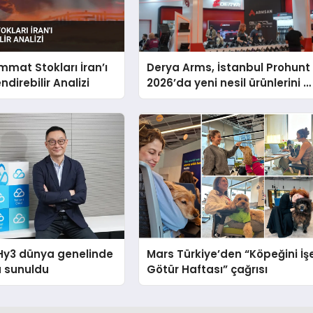
mat Stokları İran’ı
Derya Arms, İstanbul Prohunt
direbilir Analizi
2026’da yeni nesil ürünlerini v
global marka vizyonunu
sergiledi
Hy3 dünya genelinde
Mars Türkiye’den “Köpeğini İş
a sunuldu
Götür Haftası” çağrısı