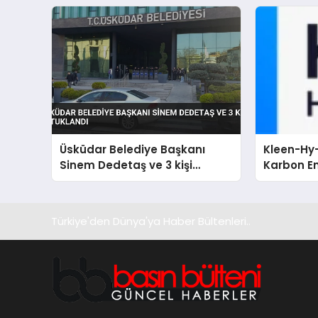
Üsküdar Belediye Başkanı
Kleen-Hy-
Sinem Dedetaş ve 3 kişi
Karbon Em
tutuklandı
Isıtma Te
TSSA Düze
Aldı
Türkiye'den Dünya'ya Haber Bültenleri..