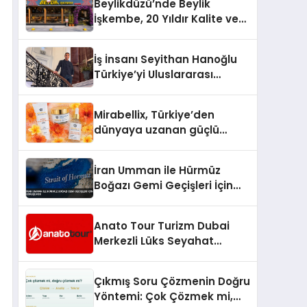
Beylikdüzü’nde Beylik
İşkembe, 20 Yıldır Kalite ve
Lezzetin Değişmeyen Adresi
İş İnsanı Seyithan Hanoğlu
Türkiye’yi Uluslararası
Arenada Tanıtmayı
Hedefliyor
Mirabellix, Türkiye’den
dünyaya uzanan güçlü
büyümesini sürdürüyor
İran Umman ile Hürmüz
Boğazı Gemi Geçişleri İçin
Görüşüyor
Anato Tour Turizm Dubai
Merkezli Lüks Seyahat
Hizmetleriyle Küresel
Turizmde Öne Çıkıyor
Çıkmış Soru Çözmenin Doğru
Yöntemi: Çok Çözmek mi,