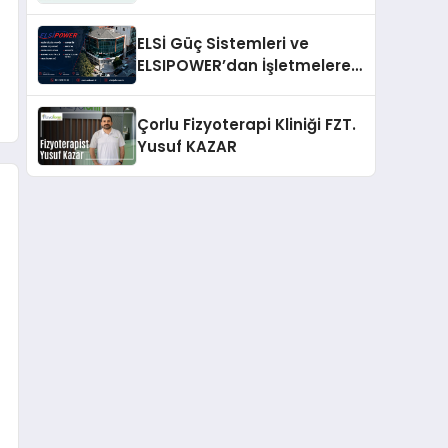
Doğru Çözmek mi?
ELSİ Güç Sistemleri ve
ELSIPOWER’dan İşletmelere
Güvenilir Enerji Çözümleri
Çorlu Fizyoterapi Kliniği FZT.
Yusuf KAZAR