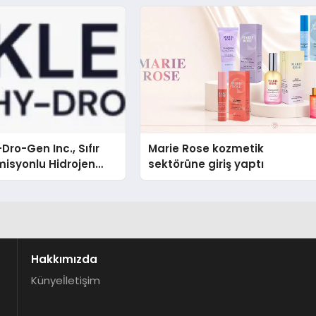
Dro-Gen Inc., Sıfır
Marie Rose kozmetik
isyonlu Hidrojen
sektörüne giriş yaptı
knolojisinde ISO ve
nleyici Onaylarını
Hakkımızda
Künye
İletişim