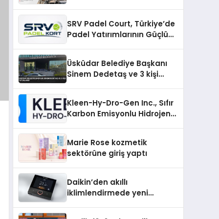
SRV Padel Court, Türkiye’de
Padel Yatırımlarının Güçlü
Markası Olmayı Sürdürüyor
Üsküdar Belediye Başkanı
Sinem Dedetaş ve 3 kişi
tutuklandı
Kleen-Hy-Dro-Gen Inc., Sıfır
Karbon Emisyonlu Hidrojen
Isıtma Teknolojisinde ISO ve
TSSA Düzenleyici Onaylarını
Marie Rose kozmetik
Aldı
sektörüne giriş yaptı
Daikin’den akıllı
iklimlendirmede yeni
dönem: Madoka Plus
Türkiye’de