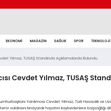
EKONOMI
MAGAZIN
SAĞLIK
SPOR
TEKNOLOJI
vdet Yılmaz, TUSAŞ Standında Açıklamalarda Bulundu
sı Cevdet Yılmaz, TUSAŞ Stan
Cumhurbaşkanı Yardımcısı Cevdet Yılmaz, Türk Havacılık ve Uza
rör saldırısını kınayarak hayatını kaybedenlere başsağlığı dile