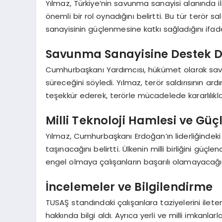
Yılmaz, Türkiye’nin savunma sanayisi alanında i
önemli bir rol oynadığını belirtti. Bu tür terör s
sanayisinin güçlenmesine katkı sağladığını ifade
Savunma Sanayisine Destek 
Cumhurbaşkanı Yardımcısı, hükümet olarak savu
süreceğini söyledi. Yılmaz, terör saldırısının 
teşekkür ederek, terörle mücadelede kararlılıkl
Milli Teknoloji Hamlesi ve Güç
Yılmaz, Cumhurbaşkanı Erdoğan’ın liderliğindeki M
taşınacağını belirtti. Ülkenin milli birliğini güçle
engel olmaya çalışanların başarılı olamayacağın
İncelemeler ve Bilgilendirme
TUSAŞ standındaki çalışanlara taziyelerini ileten 
hakkında bilgi aldı. Ayrıca yerli ve milli imkanl