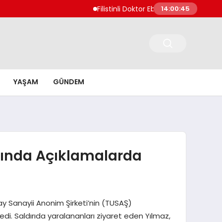
Filistinli Doktor Ebu Safiyye İsrail Hapis
14:00:46
YAŞAM
GÜNDEM
dında Açıklamalarda
y Sanayii Anonim Şirketi’nin (TUSAŞ)
di. Saldırıda yaralananları ziyaret eden Yılmaz,