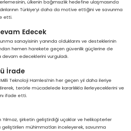
lerlemesinin, ülkenin bağımsızlık hedefine ulaşmasında
aldırılarının Türkiye’yi daha da motive ettiğini ve savunma
 etti.
Devam Edecek
nma sanayisinin yanında olduklarını ve desteklerinin
ardından hemen harekete geçen güvenlik güçlerine de
a devam edeceklerini vurguladı.
lü İrade
illi Teknoloji Hamlesi’nin her geçen yıl daha ileriye
ndirerek, terörle mücadelede kararlılıkla ilerleyeceklerini ve
ı ifade etti.
Yılmaz, şirketin geliştirdiği uçaklar ve helikopterler
arla geliştirilen mühimmatları inceleyerek, savunma