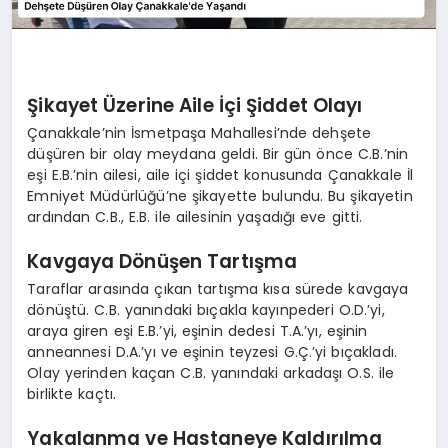
Şikayet Üzerine Aile İçi Şiddet Olayı
Çanakkale’nin İsmetpaşa Mahallesi’nde dehşete
düşüren bir olay meydana geldi. Bir gün önce C.B.’nin
eşi E.B.’nin ailesi, aile içi şiddet konusunda Çanakkale İl
Emniyet Müdürlüğü’ne şikayette bulundu. Bu şikayetin
ardından C.B., E.B. ile ailesinin yaşadığı eve gitti.
Kavgaya Dönüşen Tartışma
Taraflar arasında çıkan tartışma kısa sürede kavgaya
dönüştü. C.B. yanındaki bıçakla kayınpederi O.D.’yi,
araya giren eşi E.B.’yi, eşinin dedesi T.A.’yı, eşinin
anneannesi D.A.’yı ve eşinin teyzesi G.Ç.’yi bıçakladı.
Olay yerinden kaçan C.B. yanındaki arkadaşı O.S. ile
birlikte kaçtı.
Yakalanma ve Hastaneye Kaldırılma