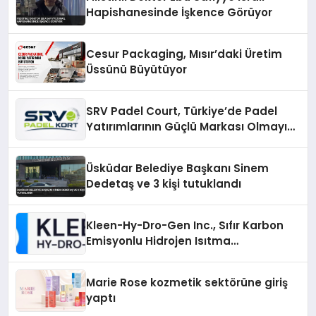
Hapishanesinde İşkence Görüyor
Cesur Packaging, Mısır’daki Üretim
Üssünü Büyütüyor
SRV Padel Court, Türkiye’de Padel
Yatırımlarının Güçlü Markası Olmayı
Sürdürüyor
Üsküdar Belediye Başkanı Sinem
Dedetaş ve 3 kişi tutuklandı
Kleen-Hy-Dro-Gen Inc., Sıfır Karbon
Emisyonlu Hidrojen Isıtma
Teknolojisinde ISO ve TSSA
Düzenleyici Onaylarını Aldı
Marie Rose kozmetik sektörüne giriş
yaptı