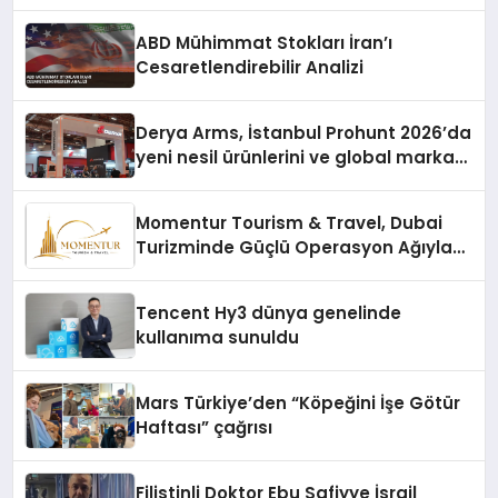
ABD Mühimmat Stokları İran’ı
Cesaretlendirebilir Analizi
Derya Arms, İstanbul Prohunt 2026’da
yeni nesil ürünlerini ve global marka
vizyonunu sergiledi
Momentur Tourism & Travel, Dubai
Turizminde Güçlü Operasyon Ağıyla
Fark Yaratıyor
Tencent Hy3 dünya genelinde
kullanıma sunuldu
Mars Türkiye’den “Köpeğini İşe Götür
Haftası” çağrısı
Filistinli Doktor Ebu Safiyye İsrail