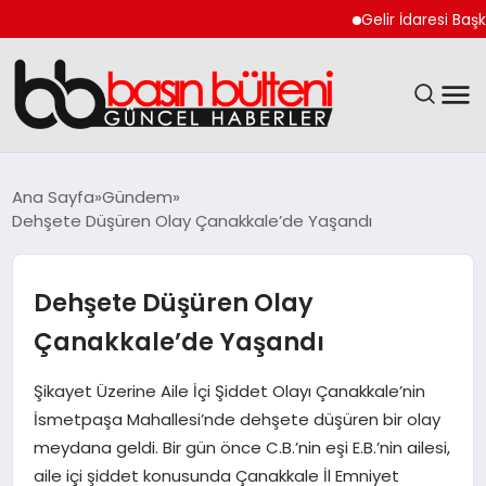
Gelir İdaresi Başkanlığ
ANASAYFA
Ana Sayfa
Gündem
Dehşete Düşüren Olay Çanakkale’de Yaşandı
GÜNCEL
EKONOMI
Dehşete Düşüren Olay
Çanakkale’de Yaşandı
MAGAZIN
Şikayet Üzerine Aile İçi Şiddet Olayı Çanakkale’nin
SAĞLIK
İsmetpaşa Mahallesi’nde dehşete düşüren bir olay
meydana geldi. Bir gün önce C.B.’nin eşi E.B.’nin ailesi,
SPOR
aile içi şiddet konusunda Çanakkale İl Emniyet