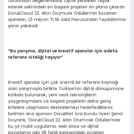
tarafından değerlendirildi. Dijital yenilikleri teşvik
ederek sektördeki en başarılı projeleri ön plana çıkaran
DorukCloud 22. Altın Örümcek Ödülleri’nin kazanan
ajansları, 1,5 milyon TL’lik ödül havuzundan faydalanma
şansı yakaladı.
“Bu yarışma, dijital ve kreatif ajanslar için adeta
referans niteliği taşıyor”
Kreatif ajanslar için çok önemli bir referans kaynağı
olan yarışmayla birlikte Türkiye’nin dijital dönüşümüne
katkıda bulunarak, yeni nesil teknolojilerin
yaygınlaşmasını ve başarılı projelerin daha geniş
kitlelere ulaşmasını desteklemeyi hedeflediklerini
belirten ana sponsor DorukNet İcra Kurulu Üyesi Şenol
Doyranlı, “DorukCloud 22. Altın Örümcek Ödülleri’nde
bu yıl mobil uygulama, web sitesi ve dijital
pazarlama gibi 28 farklı kategorideki projeleri