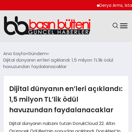
Derya Arms, İstanbul Pr
ANASAYFA
Ana Sayfa
Gündem
Dijital dünyanın en’leri açıklandı: 1,5 milyon TL’lik ödül
GÜNCEL
havuzundan faydalanacaklar
EKONOMI
Dijital dünyanın en’leri açıklandı:
MAGAZIN
1,5 milyon TL’lik ödül
havuzundan faydalanacaklar
SAĞLIK
Dijital dünyanın nabzını tutan DorukCloud 22. Altın
SPOR
Örümcek Ödülleri’nin sonuçları açıklandı. DorukNet’in