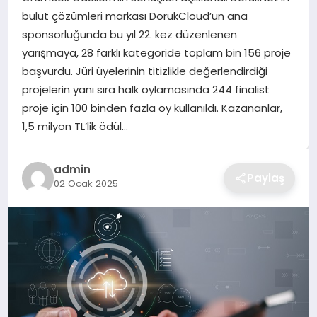
bulut çözümleri markası DorukCloud’un ana
TEKNOLOJI
sponsorluğunda bu yıl 22. kez düzenlenen
yarışmaya, 28 farklı kategoride toplam bin 156 proje
YAŞAM
başvurdu. Jüri üyelerinin titizlikle değerlendirdiği
projelerin yanı sıra halk oylamasında 244 finalist
GÜNDEM
proje için 100 binden fazla oy kullanıldı. Kazananlar,
1,5 milyon TL’lik ödül…
admin
Paylaş
02 Ocak 2025