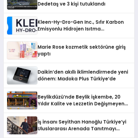
Dedetaş ve 3 kişi tutuklandı
Kleen-Hy-Dro-Gen Inc., Sıfır Karbon
Emisyonlu Hidrojen Isıtma
Teknolojisinde ISO ve TSSA
Düzenleyici Onaylarını Aldı
Marie Rose kozmetik sektörüne giriş
yaptı
Daikin’den akıllı iklimlendirmede yeni
dönem: Madoka Plus Türkiye’de
Beylikdüzü’nde Beylik İşkembe, 20
Yıldır Kalite ve Lezzetin Değişmeyen
Adresi
İş İnsanı Seyithan Hanoğlu Türkiye’yi
Uluslararası Arenada Tanıtmayı
Hedefliyor