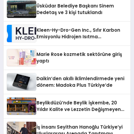
Üsküdar Belediye Başkanı Sinem
Dedetaş ve 3 kişi tutuklandı
Kleen-Hy-Dro-Gen Inc., Sıfır Karbon
Emisyonlu Hidrojen Isıtma
Teknolojisinde ISO ve TSSA
Düzenleyici Onaylarını Aldı
Marie Rose kozmetik sektörüne giriş
yaptı
Daikin’den akıllı iklimlendirmede yeni
dönem: Madoka Plus Türkiye’de
Beylikdüzü’nde Beylik İşkembe, 20
Yıldır Kalite ve Lezzetin Değişmeyen
Adresi
İş İnsanı Seyithan Hanoğlu Türkiye’yi
Uluslararası Arenada Tanıtmayı