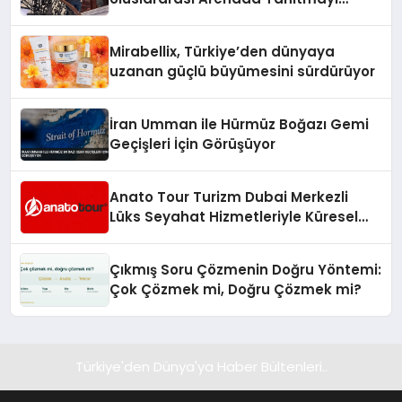
Hedefliyor
Mirabellix, Türkiye’den dünyaya
uzanan güçlü büyümesini sürdürüyor
İran Umman ile Hürmüz Boğazı Gemi
Geçişleri İçin Görüşüyor
Anato Tour Turizm Dubai Merkezli
Lüks Seyahat Hizmetleriyle Küresel
Turizmde Öne Çıkıyor
Çıkmış Soru Çözmenin Doğru Yöntemi:
Çok Çözmek mi, Doğru Çözmek mi?
Türkiye'den Dünya'ya Haber Bültenleri..