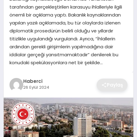
tarafından gerçekleştirilen karasuyu ihlalleriyle ilgili
TEKNOLOJI
önemli bir açıklama yaptı. Bakanlık kaynaklarından
yapılan yazılı açıklamada, bu tür olaylarda izlenen
YAŞAM
diplomatik prosedürün belirli olduğu ve yıllardır
titizlikle uygulandığı vurgulandı. Ayrıca, “İhlallerin
GÜNDEM
ardından gerekli girişimlerin yapılmadığına dair
iddialar gerçeği yansıtmamaktadır” denilerek bu
konudaki spekülasyonlara net bir şekilde…
Haberci
Paylaş
26 Eylül 2024