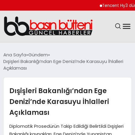
Tencent Hy3 dünya ge
ANASAYFA
Ana Sayfa
Gündem
Dışişleri Bakanlığı’ndan Ege Denizi’nde Karasuyu İhlalleri
GÜNCEL
Açıklaması
EKONOMI
Dışişleri Bakanlığı’ndan Ege
MAGAZIN
Denizi’nde Karasuyu İhlalleri
Açıklaması
SAĞLIK
Diplomatik Prosedürün Takip Edildiği Belirtildi Dışişleri
SPOR
Bakanlığı kaynakları, Ege Denizi’nde Yunanistan