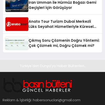
İran Umman ile Hürmüz Boğazı Gemi
Geçişleri İçin Görüşüyor
Anato Tour Turizm Dubai Merkezli
Lüks Seyahat Hizmetleriyle Küresel
Turizmde Öne Çıkıyor
Çıkmış Soru Çözmenin Doğru Yöntemi:
Çok Çözmek mi, Doğru Çözmek mi?
Türkiye'den Dünya'ya Haber Bültenleri..
Reklam & İşbirliği:
habersonuclari@gmail.com