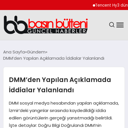
Tencent Hy3 dünya gen
ANASAYFA
Ana Sayfa
Gündem
DMM’den Yapılan Açıklamada İddialar Yalanlandı
GÜNCEL
EKONOMI
DMM’den Yapılan Açıklamada
İddialar Yalanlandı
MAGAZIN
DMM sosyal medya hesabından yapılan açıklamada,
SAĞLIK
İzmir’deki yangınlar sırasında kaydedildiği iddia
edilen görüntülerin gerçeği yansıtmadığı belirtildi.
SPOR
İşte detaylar: Doğru Bilgi Doğrulandı DMM’nin