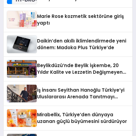
Teknolojisinde ISO ve TSSA
Düzenleyici Onaylarını Aldı
Marie Rose kozmetik sektörüne giriş
yaptı
Daikin’den akıllı iklimlendirmede yeni
dönem: Madoka Plus Türkiye’de
Beylikdüzü’nde Beylik İşkembe, 20
Yıldır Kalite ve Lezzetin Değişmeyen
Adresi
İş İnsanı Seyithan Hanoğlu Türkiye’yi
Uluslararası Arenada Tanıtmayı
Hedefliyor
Mirabellix, Türkiye’den dünyaya
uzanan güçlü büyümesini sürdürüyor