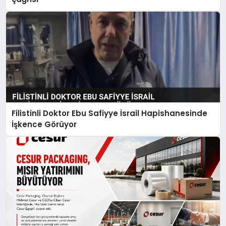
Filistinli Doktor Ebu Safiyye İsrail Hapishanesinde
İşkence Görüyor