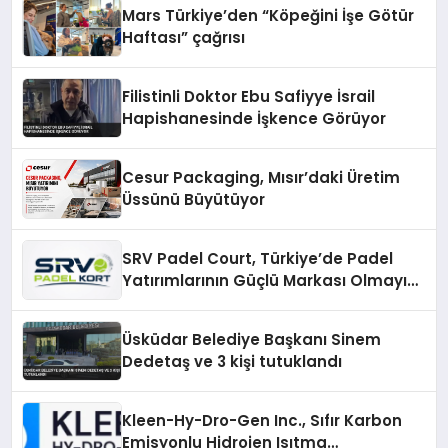
Mars Türkiye’den “Köpeğini İşe Götür
Haftası” çağrısı
Filistinli Doktor Ebu Safiyye İsrail
Hapishanesinde İşkence Görüyor
Cesur Packaging, Mısır’daki Üretim
Üssünü Büyütüyor
SRV Padel Court, Türkiye’de Padel
Yatırımlarının Güçlü Markası Olmayı
Sürdürüyor
Üsküdar Belediye Başkanı Sinem
Dedetaş ve 3 kişi tutuklandı
Kleen-Hy-Dro-Gen Inc., Sıfır Karbon
Emisyonlu Hidrojen Isıtma