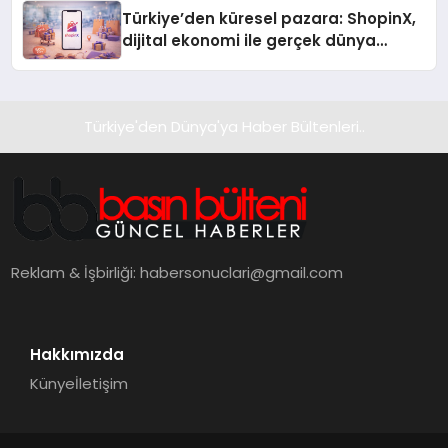
Türkiye’den küresel pazara: ShopinX,
dijital ekonomi ile gerçek dünya
alışverişini bir araya getirmeyi
hedefliyor
Türkiye'den Dünya'ya Haber Bültenleri..
Reklam & İşbirliği:
habersonuclari@gmail.com
Hakkımızda
Künye
İletişim