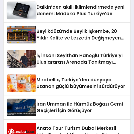
Daikin’den akıllı iklimlendirmede yeni
dönem: Madoka Plus Türkiye’de
Beylikdüzü’nde Beylik İşkembe, 20
Yıldır Kalite ve Lezzetin Değişmeyen
Adresi
İş İnsanı Seyithan Hanoğlu Türkiye’yi
Uluslararası Arenada Tanıtmayı
Hedefliyor
Mirabellix, Türkiye’den dünyaya
uzanan güçlü büyümesini sürdürüyor
İran Umman ile Hürmüz Boğazı Gemi
Geçişleri İçin Görüşüyor
Anato Tour Turizm Dubai Merkezli