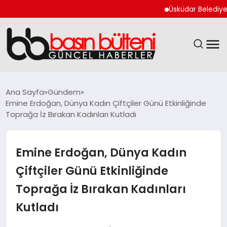
Üsküdar Belediye Başka
ANASAYFA
Ana Sayfa
Gündem
Emine Erdoğan, Dünya Kadın Çiftçiler Günü Etkinliğinde
GÜNCEL
Toprağa İz Bırakan Kadınları Kutladı
EKONOMI
Emine Erdoğan, Dünya Kadın
MAGAZIN
Çiftçiler Günü Etkinliğinde
Toprağa İz Bırakan Kadınları
SAĞLIK
Kutladı
SPOR