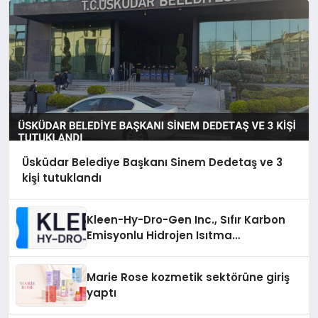
Üsküdar Belediye Başkanı Sinem Dedetaş ve 3
kişi tutuklandı
Kleen-Hy-Dro-Gen Inc., Sıfır Karbon
Emisyonlu Hidrojen Isıtma
Teknolojisinde ISO ve TSSA
Düzenleyici Onaylarını Aldı
Marie Rose kozmetik sektörüne giriş
yaptı