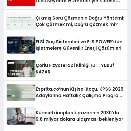
Lüks Seyahat Hizmetleriyle Küresel
Turizmde Öne Çıkıyor
Çıkmış Soru Çözmenin Doğru Yöntemi:
Çok Çözmek mi, Doğru Çözmek mi?
ELSİ Güç Sistemleri ve ELSIPOWER’dan
İşletmelere Güvenilir Enerji Çözümleri
Çorlu Fizyoterapi Kliniği FZT. Yusuf
KAZAR
Esprita.co’nun Kişisel Koçu, KPSS 2026
Adaylarına Haftalık Çalışma Programı
Kuruyor
Küresel rinoplasti pazarının 2030’da
9,6 milyar dolara ulaşması bekleniyor