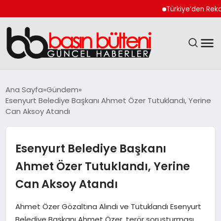
Türkiye’den Rekor Tekn
ANASAYFA
Ana Sayfa
Gündem
Esenyurt Belediye Başkanı Ahmet Özer Tutuklandı, Yerine
GÜNCEL
Can Aksoy Atandı
EKONOMI
Esenyurt Belediye Başkanı
MAGAZIN
Ahmet Özer Tutuklandı, Yerine
Can Aksoy Atandı
SAĞLIK
Ahmet Özer Gözaltına Alındı ve Tutuklandı Esenyurt
SPOR
Belediye Başkanı Ahmet Özer, terör soruşturması