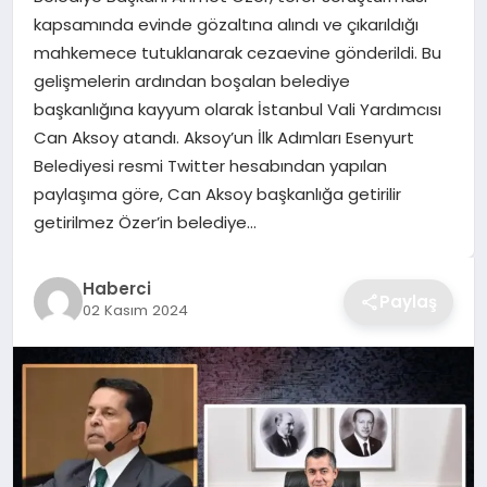
kapsamında evinde gözaltına alındı ve çıkarıldığı
TEKNOLOJI
mahkemece tutuklanarak cezaevine gönderildi. Bu
gelişmelerin ardından boşalan belediye
YAŞAM
başkanlığına kayyum olarak İstanbul Vali Yardımcısı
Can Aksoy atandı. Aksoy’un İlk Adımları Esenyurt
GÜNDEM
Belediyesi resmi Twitter hesabından yapılan
paylaşıma göre, Can Aksoy başkanlığa getirilir
getirilmez Özer’in belediye…
Haberci
Paylaş
02 Kasım 2024