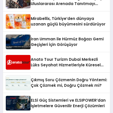
Uluslararası Arenada Tanıtmayı
Hedefliyor
Mirabellix, Türkiye’den dünyaya
uzanan güçlü büyümesini sürdürüyor
İran Umman ile Hürmüz Boğazı Gemi
Geçişleri İçin Görüşüyor
Anato Tour Turizm Dubai Merkezli
Lüks Seyahat Hizmetleriyle Küresel
Turizmde Öne Çıkıyor
Çıkmış Soru Çözmenin Doğru Yöntemi:
Çok Çözmek mi, Doğru Çözmek mi?
ELSİ Güç Sistemleri ve ELSIPOWER’dan
İşletmelere Güvenilir Enerji Çözümleri