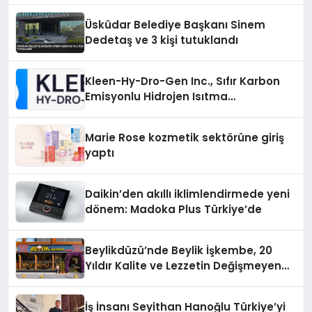
Üsküdar Belediye Başkanı Sinem
Dedetaş ve 3 kişi tutuklandı
Kleen-Hy-Dro-Gen Inc., Sıfır Karbon
Emisyonlu Hidrojen Isıtma
Teknolojisinde ISO ve TSSA
Düzenleyici Onaylarını Aldı
Marie Rose kozmetik sektörüne giriş
yaptı
Daikin’den akıllı iklimlendirmede yeni
dönem: Madoka Plus Türkiye’de
Beylikdüzü’nde Beylik İşkembe, 20
Yıldır Kalite ve Lezzetin Değişmeyen
Adresi
İş İnsanı Seyithan Hanoğlu Türkiye’yi