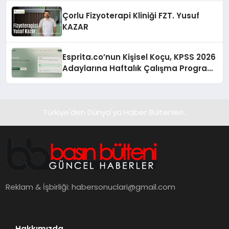
Çorlu Fizyoterapi Kliniği FZT. Yusuf
KAZAR
Esprita.co’nun Kişisel Koçu, KPSS 2026
Adaylarına Haftalık Çalışma Programı
Kuruyor
Türkiye'den Dünya'ya Haber Bültenleri..
Reklam & İşbirliği:
habersonuclari@gmail.com
Hakkımızda