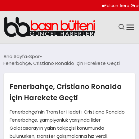
Falcon Aero Group, Kü
ANASAYFA
Ana Sayfa
Spor
Fenerbahçe, Cristiano Ronaldo İçin Harekete Geçti
GÜNCEL
EKONOMI
Fenerbahçe, Cristiano Ronaldo
İçin Harekete Geçti
MAGAZIN
Fenerbahçe’nin Transfer Hedefi: Cristiano Ronaldo
SAĞLIK
Fenerbahçe, şampiyonluk yarışında lider
Galatasaray’ın yakın takipçisi konumunda
SPOR
bulunurken, transfer çalışmalarına hız verdi.