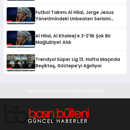
Futbol Takımı Al Hilal, Jorge Jesus
Yönetimindeki Unbeaten Serisini
Sonlandırdı
Al Hilal, Al Khaleej’e 3-2’lik Şok Bir
Mağlubiyet Aldı
Trendyol Süper Lig 13. Hafta Maçında
Beşiktaş, Göztepe’yi Ağırlıyor
Türkiye'den Dünya'ya Haber Bültenleri..