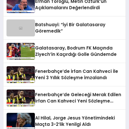
Erman Toroğlu, Metin Öztürk’ün
Açıklamalarını Değerlendirdi
Batshuayi: “İyi Bir Galatasaray
Göremedik”
Galatasaray, Bodrum FK Maçında
Ziyech’in Kaçırdığı Golle Gündemde
Fenerbahçe’de İrfan Can Kahveci İle
Yeni 3 Yıllık Sözleşme İmzalandı
Fenerbahçe’de Geleceği Merak Edilen
İrfan Can Kahveci Yeni Sözleşme
İmzaladı
Al Hilal, Jorge Jesus Yönetimindeki
Maçta 3-2’lik Yenilgi Aldı