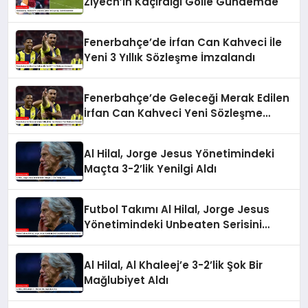
Ziyech’in Kaçırdığı Golle Gündemde
Fenerbahçe’de İrfan Can Kahveci İle
Yeni 3 Yıllık Sözleşme İmzalandı
Fenerbahçe’de Geleceği Merak Edilen
İrfan Can Kahveci Yeni Sözleşme
İmzaladı
Al Hilal, Jorge Jesus Yönetimindeki
Maçta 3-2’lik Yenilgi Aldı
Futbol Takımı Al Hilal, Jorge Jesus
Yönetimindeki Unbeaten Serisini
Sonlandırdı
Al Hilal, Al Khaleej’e 3-2’lik Şok Bir
Mağlubiyet Aldı