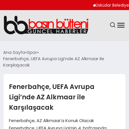
Üsküdar Belediye Başka
ANASAYFA
Ana Sayfa
Spor
Fenerbahçe, UEFA Avrupa Ligi’nde AZ Alkmaar ile
GÜNCEL
Karşılaşacak
EKONOMI
Fenerbahçe, UEFA Avrupa
MAGAZIN
Ligi’nde AZ Alkmaar ile
Karşılaşacak
SAĞLIK
Fenerbahçe, AZ Alkmaar’a Konuk Olacak
SPOR
Fenerbahçe, UEFA Avrupa Ligi’nin 4. haftasında