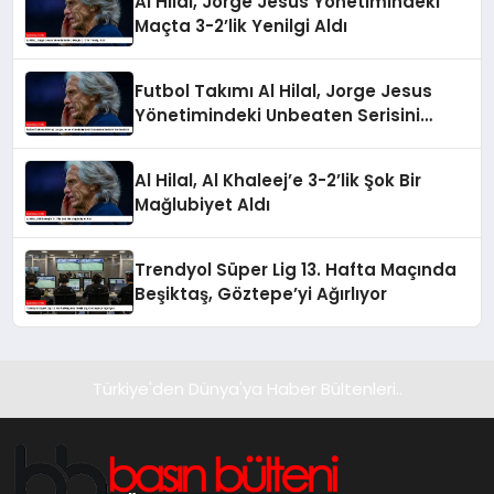
Al Hilal, Jorge Jesus Yönetimindeki
Maçta 3-2’lik Yenilgi Aldı
Futbol Takımı Al Hilal, Jorge Jesus
Yönetimindeki Unbeaten Serisini
Sonlandırdı
Al Hilal, Al Khaleej’e 3-2’lik Şok Bir
Mağlubiyet Aldı
Trendyol Süper Lig 13. Hafta Maçında
Beşiktaş, Göztepe’yi Ağırlıyor
Türkiye'den Dünya'ya Haber Bültenleri..