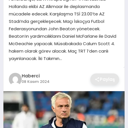
Hollanda ekibi AZ Alkmaar ile deplasmanda
TEKNOLOJI
mücadele edecek. Karşılaşma TSİ 23.00’te AZ
Stadı’nda gerçekleşecek. Maçı İskoçya Futbol
YAŞAM
Federasyonundan John Beaton yönetecek.
Beaton’ın yardımcılıklarını Daniel McFarlane ile David
GÜNDEM
McGeachie yapacak. Müsabakada Calum Scott 4.
hakem olarak görev alacak. Maç TRT 1’den canlı
yayınlanacak. İki Takımın…
Haberci
Paylaş
08 Kasım 2024