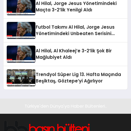
Al Hilal, Jorge Jesus Yönetimindeki
Maçta 3-2’lik Yenilgi Aldı
Futbol Takımı Al Hilal, Jorge Jesus
Yönetimindeki Unbeaten Serisini
Sonlandırdı
Al Hilal, Al Khaleej’e 3-2’lik Şok Bir
Mağlubiyet Aldı
Trendyol Süper Lig 13. Hafta Maçında
Beşiktaş, Göztepe’yi Ağırlıyor
Türkiye'den Dünya'ya Haber Bültenleri..