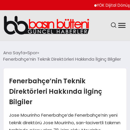
YÖK Dijital Dönüşüm İçi
ANASAYFA
Ana Sayfa
Spor
Fenerbahçe’nin Teknik Direktörleri Hakkında İlginç Bilgiler
GÜNCEL
EKONOMI
Fenerbahçe’nin Teknik
Direktörleri Hakkında İlginç
MAGAZIN
Bilgiler
SAĞLIK
Jose Mourinho Fenerbahçe’de Fenerbahçe’nin yeni
teknik direktörü Jose Mourinho, sarı-lacivertli takımın
SPOR