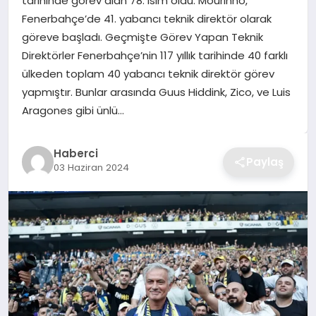
tarihinde görev alan 78. isim oldu. Mourinho,
Fenerbahçe’de 41. yabancı teknik direktör olarak
TEKNOLOJI
göreve başladı. Geçmişte Görev Yapan Teknik
Direktörler Fenerbahçe’nin 117 yıllık tarihinde 40 farklı
YAŞAM
ülkeden toplam 40 yabancı teknik direktör görev
yapmıştır. Bunlar arasında Guus Hiddink, Zico, ve Luis
GÜNDEM
Aragones gibi ünlü…
Haberci
Paylaş
03 Haziran 2024