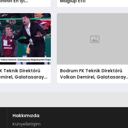
ihinin En İyi
Mağlup Etti
sını Gösterdi
 Teknik Direktörü
Bodrum FK Teknik Direktörü
emirel, Galatasaray
Volkan Demirel, Galatasaray
tini Değerlendirdi
Mağlubiyetini Değerlendirdi
Hakkımızda
Künye
İletişim