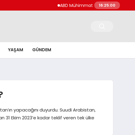
ABD Mühimmat Stokları İran’ı Cesaretlendire
16:25:01
YAŞAM
GÜNDEM
?
stan’ın yapacağını duyurdu. Suudi Arabistan,
an 31 Ekim 2023’e kadar teklif veren tek ülke