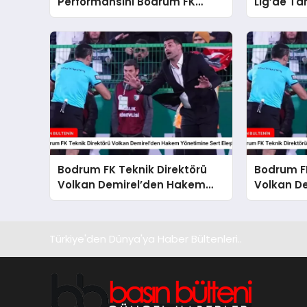
Performansını Bodrum FK
Lig’de Tar
Galibiyetiyle Taçlandırdı
Performan
Bodrum FK Teknik Direktörü
Bodrum FK
Volkan Demirel’den Hakem
Volkan D
Yönetimine Sert Eleştiri
Mağlubiye
Türkiye'den Dünya'ya Haber Bültenleri..