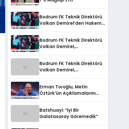
Bodrum FK Teknik Direktörü
Volkan Demirel’den Hakem
Yönetimine Sert Eleştiri
Bodrum FK Teknik Direktörü
Volkan Demirel,
Galatasaray Mağlubiyetini
Değerlendirdi
Bodrum FK Teknik Direktörü
Volkan Demirel,
Galatasaray Mağlubiyetini
Değerlendirdi
Erman Toroğlu, Metin
Öztürk’ün Açıklamalarını
Değerlendirdi
Batshuayi: “İyi Bir
Galatasaray Göremedik”