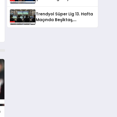
Trendyol Süper Lig 13. Hafta
Maçında Beşiktaş,
Göztepe’yi Ağırlıyor
0