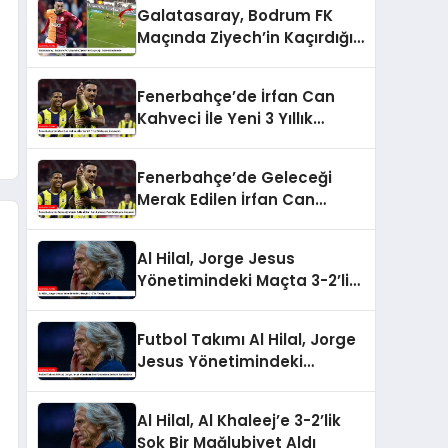
Galatasaray, Bodrum FK
Maçında Ziyech’in Kaçırdığı
Golle Gündemde
Fenerbahçe’de İrfan Can
Kahveci İle Yeni 3 Yıllık
Sözleşme İmzalandı
Fenerbahçe’de Geleceği
Merak Edilen İrfan Can
Kahveci Yeni Sözleşme
İmzaladı
Al Hilal, Jorge Jesus
Yönetimindeki Maçta 3-2’lik
Yenilgi Aldı
Futbol Takımı Al Hilal, Jorge
Jesus Yönetimindeki
Unbeaten Serisini
Sonlandırdı
Al Hilal, Al Khaleej’e 3-2’lik
Şok Bir Mağlubiyet Aldı