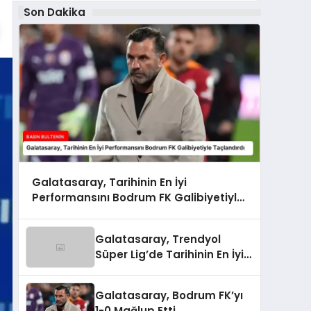
Son Dakika
Galatasaray, Tarihinin En İyi
Performansını Bodrum FK Galibiyetiyle
Taçlandırdı
Galatasaray, Trendyol
Süper Lig’de Tarihinin En İyi
Performansını Gösterdi
Galatasaray, Bodrum FK’yı
1-0 Mağlup Etti