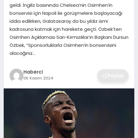
geldi. İngiliz basınında Chelsea’nin Osimhen’in
TEKNOLOJI
bonservisi için Napoli ile görüşmelere başlayacağı
iddia edilirken, Galatasaray da bu yıldız ismi
YAŞAM
kadrosuna katmak için harekete geçti. Özbek’ten
Osimhen Açıklaması Sarı-Kırmızılılar’ın Başkanı Dursun
GÜNDEM
Özbek, “Sponsorluklarla Osimhen’in bonservisini
alacağınız…
Haberci
Paylaş
06 Kasım 2024