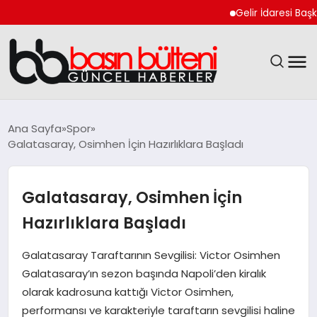
Gelir İdaresi Başkanl
ANASAYFA
Ana Sayfa
Spor
Galatasaray, Osimhen İçin Hazırlıklara Başladı
GÜNCEL
EKONOMI
Galatasaray, Osimhen İçin
Hazırlıklara Başladı
MAGAZIN
Galatasaray Taraftarının Sevgilisi: Victor Osimhen
SAĞLIK
Galatasaray’ın sezon başında Napoli’den kiralık
olarak kadrosuna kattığı Victor Osimhen,
SPOR
performansı ve karakteriyle taraftarın sevgilisi haline