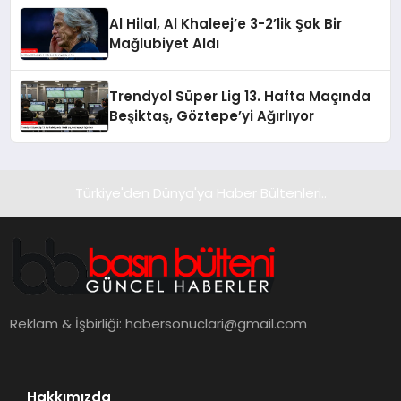
Al Hilal, Al Khaleej’e 3-2’lik Şok Bir
Mağlubiyet Aldı
Trendyol Süper Lig 13. Hafta Maçında
Beşiktaş, Göztepe’yi Ağırlıyor
Türkiye'den Dünya'ya Haber Bültenleri..
Reklam & İşbirliği:
habersonuclari@gmail.com
Hakkımızda