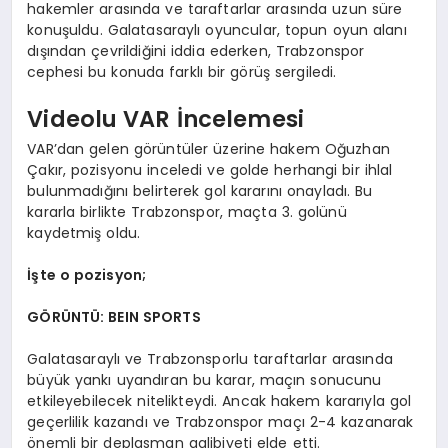
hakemler arasında ve taraftarlar arasında uzun süre
konuşuldu. Galatasaraylı oyuncular, topun oyun alanı
dışından çevrildiğini iddia ederken, Trabzonspor
cephesi bu konuda farklı bir görüş sergiledi.
Videolu VAR İncelemesi
VAR’dan gelen görüntüler üzerine hakem Oğuzhan
Çakır, pozisyonu inceledi ve golde herhangi bir ihlal
bulunmadığını belirterek gol kararını onayladı. Bu
kararla birlikte Trabzonspor, maçta 3. golünü
kaydetmiş oldu.
İşte o pozisyon;
GÖRÜNTÜ: BEIN SPORTS
Galatasaraylı ve Trabzonsporlu taraftarlar arasında
büyük yankı uyandıran bu karar, maçın sonucunu
etkileyebilecek nitelikteydi. Ancak hakem kararıyla gol
geçerlilik kazandı ve Trabzonspor maçı 2-4 kazanarak
önemli bir deplasman galibiyeti elde etti.