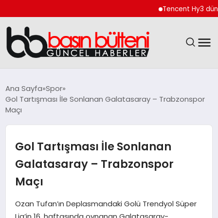
Tencent Hy3 dünya ge
ANASAYFA
Ana Sayfa
Spor
Gol Tartışması İle Sonlanan Galatasaray – Trabzonspor
GÜNCEL
Maçı
EKONOMI
Gol Tartışması İle Sonlanan
MAGAZIN
Galatasaray – Trabzonspor
Maçı
SAĞLIK
Ozan Tufan’ın Deplasmandaki Golü Trendyol Süper
SPOR
Lig’in 16. haftasında oynanan Galatasaray-