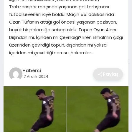
Trabzonspor maçında yaşanan gol tartışması
TEKNOLOJI
futbolseverleri ikiye böldü. Maçın 55. dakikasında
Ozan Tufan’ın attığı gol öncesi yaşanan pozisyon,
YAŞAM
büyük bir polemiğe sebep oldu. Topun Oyun Alanı
Dışından mı, İçinden mi Çevrildiği? Eren Elmalı’nın çizgi
GÜNDEM
üzerinden çevirdiği topun, dışarıdan mı yoksa
içeriden mi çevrildiği sorusu, hakemler…
Haberci
Paylaş
17 Aralık 2024