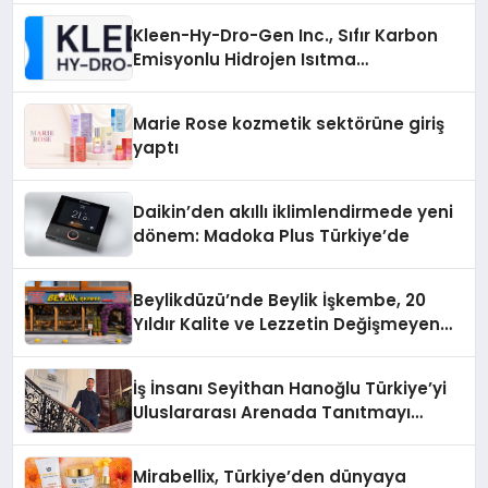
Kleen-Hy-Dro-Gen Inc., Sıfır Karbon
Emisyonlu Hidrojen Isıtma
Teknolojisinde ISO ve TSSA
Düzenleyici Onaylarını Aldı
Marie Rose kozmetik sektörüne giriş
yaptı
Daikin’den akıllı iklimlendirmede yeni
dönem: Madoka Plus Türkiye’de
Beylikdüzü’nde Beylik İşkembe, 20
Yıldır Kalite ve Lezzetin Değişmeyen
Adresi
İş İnsanı Seyithan Hanoğlu Türkiye’yi
Uluslararası Arenada Tanıtmayı
Hedefliyor
Mirabellix, Türkiye’den dünyaya