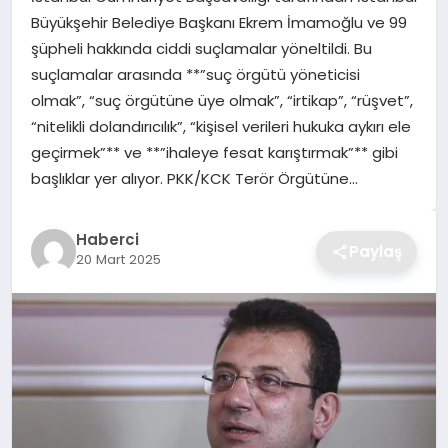
Büyükşehir Belediye Başkanı Ekrem İmamoğlu ve 99
TEKNOLOJI
şüpheli hakkında ciddi suçlamalar yöneltildi. Bu
suçlamalar arasında **”suç örgütü yöneticisi
YAŞAM
olmak”, “suç örgütüne üye olmak”, “irtikap”, “rüşvet”,
“nitelikli dolandırıcılık”, “kişisel verileri hukuka aykırı ele
GÜNDEM
geçirmek”** ve **”ihaleye fesat karıştırmak”** gibi
başlıklar yer alıyor. PKK/KCK Terör Örgütüne…
Haberci
Paylaş
20 Mart 2025