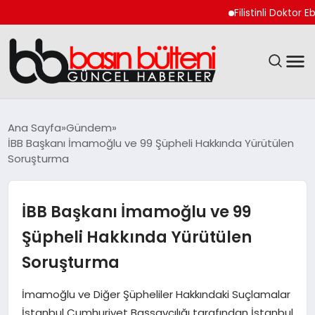
Filistinli Doktor Ebu S
ANASAYFA
Ana Sayfa
Gündem
İBB Başkanı İmamoğlu ve 99 Şüpheli Hakkında Yürütülen
GÜNCEL
Soruşturma
EKONOMI
İBB Başkanı İmamoğlu ve 99
MAGAZIN
Şüpheli Hakkında Yürütülen
Soruşturma
SAĞLIK
İmamoğlu ve Diğer Şüpheliler Hakkındaki Suçlamalar
SPOR
İstanbul Cumhuriyet Başsavcılığı tarafından İstanbul