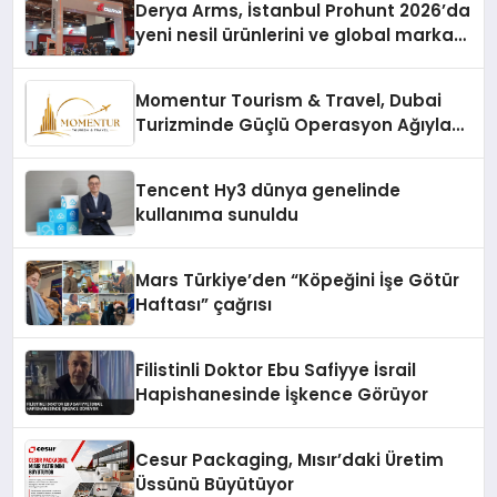
Derya Arms, İstanbul Prohunt 2026’da
yeni nesil ürünlerini ve global marka
vizyonunu sergiledi
Momentur Tourism & Travel, Dubai
Turizminde Güçlü Operasyon Ağıyla
Fark Yaratıyor
Tencent Hy3 dünya genelinde
kullanıma sunuldu
Mars Türkiye’den “Köpeğini İşe Götür
Haftası” çağrısı
Filistinli Doktor Ebu Safiyye İsrail
Hapishanesinde İşkence Görüyor
Cesur Packaging, Mısır’daki Üretim
Üssünü Büyütüyor