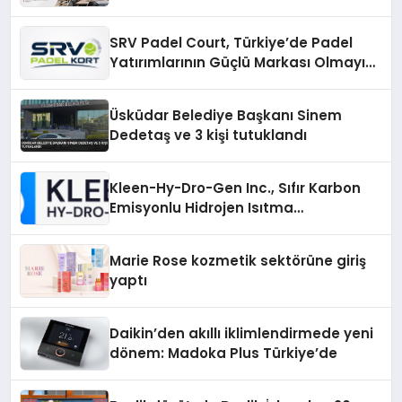
SRV Padel Court, Türkiye’de Padel
Yatırımlarının Güçlü Markası Olmayı
Sürdürüyor
Üsküdar Belediye Başkanı Sinem
Dedetaş ve 3 kişi tutuklandı
Kleen-Hy-Dro-Gen Inc., Sıfır Karbon
Emisyonlu Hidrojen Isıtma
Teknolojisinde ISO ve TSSA
Düzenleyici Onaylarını Aldı
Marie Rose kozmetik sektörüne giriş
yaptı
Daikin’den akıllı iklimlendirmede yeni
dönem: Madoka Plus Türkiye’de