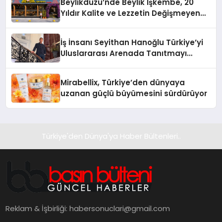
Beylikdüzü’nde Beylik İşkembe, 20
Yıldır Kalite ve Lezzetin Değişmeyen
Adresi
İş İnsanı Seyithan Hanoğlu Türkiye’yi
Uluslararası Arenada Tanıtmayı
Hedefliyor
Mirabellix, Türkiye’den dünyaya
uzanan güçlü büyümesini sürdürüyor
Türkiye'den Dünya'ya Haber Bültenleri..
Reklam & İşbirliği:
habersonuclari@gmail.com