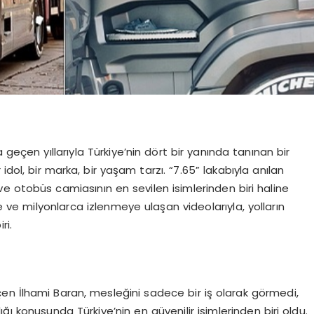
 geçen yıllarıyla Türkiye’nin dört bir yanında tanınan bir
dol, bir marka, bir yaşam tarzı. “7.65” lakabıyla anılan
r ve otobüs camiasının en sevilen isimlerinden biri haline
ve milyonlarca izlenmeye ulaşan videolarıyla, yolların
ri.
en İlhami Baran, mesleğini sadece bir iş olarak görmedi,
ğı konusunda Türkiye’nin en güvenilir isimlerinden biri oldu.