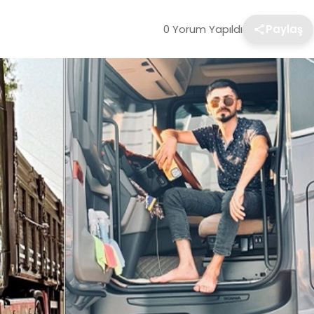
0 Yorum Yapıldı
Paylaş