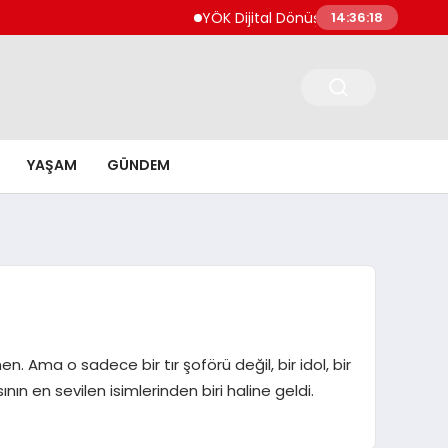
YÖK Dijital Dönüşüm İçin Bilişim Uzmanları Ye
14:36:19
YAŞAM
GÜNDEM
n. Ama o sadece bir tır şoförü değil, bir idol, bir
nın en sevilen isimlerinden biri haline geldi.