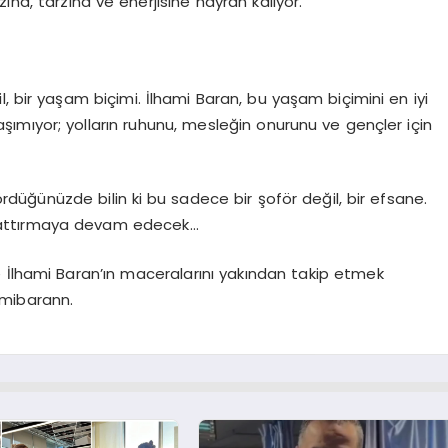
zına, tarzına ve enerjisine hayran kalıyor.
l, bir yaşam biçimi. İlhami Baran, bu yaşam biçimini en iyi
aşımıyor; yolların ruhunu, mesleğin onurunu ve gençler için
düğünüzde bilin ki bu sadece bir şoför değil, bir efsane.
nu attırmaya devam edecek…
 İlhami Baran’ın maceralarını yakından takip etmek
amibarann.