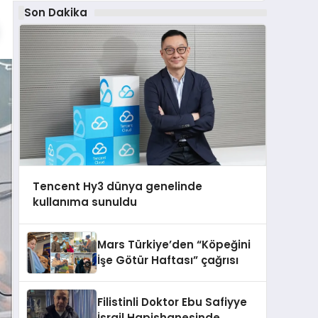
Son Dakika
Tencent Hy3 dünya genelinde
kullanıma sunuldu
Mars Türkiye’den “Köpeğini
İşe Götür Haftası” çağrısı
Filistinli Doktor Ebu Safiyye
İsrail Hapishanesinde