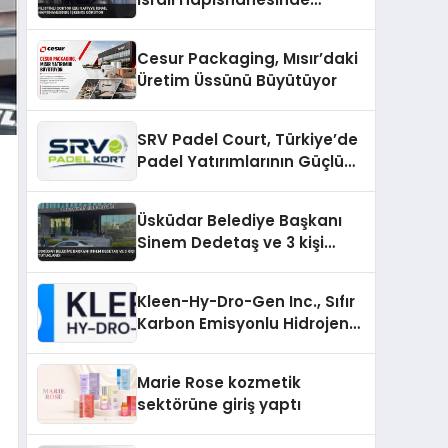
İşkence Görüyor
Cesur Packaging, Mısır’daki
Üretim Üssünü Büyütüyor
SRV Padel Court, Türkiye’de
Padel Yatırımlarının Güçlü
Markası Olmayı Sürdürüyor
Üsküdar Belediye Başkanı
Sinem Dedetaş ve 3 kişi
tutuklandı
Kleen-Hy-Dro-Gen Inc., Sıfır
Karbon Emisyonlu Hidrojen
Isıtma Teknolojisinde ISO ve
TSSA Düzenleyici Onaylarını
Marie Rose kozmetik
Aldı
sektörüne giriş yaptı