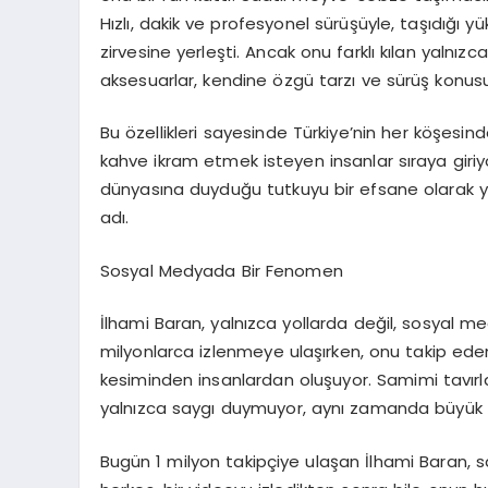
Hızlı, dakik ve profesyonel sürüşüyle, taşıdığı
zirvesine yerleşti. Ancak onu farklı kılan yalnızc
aksesuarlar, kendine özgü tarzı ve sürüş konus
Bu özellikleri sayesinde Türkiye’nin her köşesi
kahve ikram etmek isteyen insanlar sıraya giriyo
dünyasına duyduğu tutkuyu bir efsane olarak yaş
adı.
Sosyal Medyada Bir Fenomen
İlhami Baran, yalnızca yollarda değil, sosyal me
milyonlarca izlenmeye ulaşırken, onu takip ede
kesiminden insanlardan oluşuyor. Samimi tavırları
yalnızca saygı duymuyor, aynı zamanda büyük b
Bugün 1 milyon takipçiye ulaşan İlhami Baran, sa