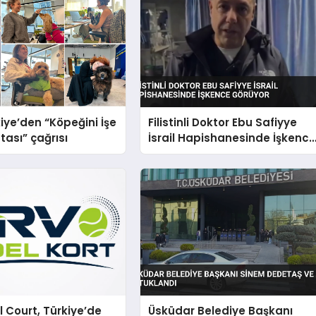
iye’den “Köpeğini İşe
Filistinli Doktor Ebu Safiyye
tası” çağrısı
İsrail Hapishanesinde İşkenc
Görüyor
 Court, Türkiye’de
Üsküdar Belediye Başkanı