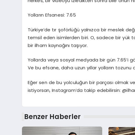
herkes, bir videoyu izledikten sonra bile onun hı
Yolların Efsanesi: 7.65
Türkiye’de tır şoförlüğü yalnızca bir meslek deği
temsil eden isimlerden biri. O, sadece bir yük t
bir ilham kaynağını taşıyor.
Yollarda veya sosyal medyada bir gün 7.65’i gör
Ve bu efsane, daha uzun yıllar yolların tozu
Eğer sen de bu yolculuğun bir parçası olmak ve
istiyorsan, Instagram’da takip edebilirsin: @ilh
Benzer Haberler