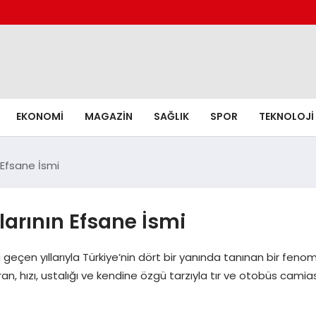
EKONOMI
MAGAZIN
SAĞLIK
SPOR
TEKNOLOJI
n Efsane İsmi
larının Efsane İsmi
geçen yıllarıyla Türkiye’nin dört bir yanında tanınan bir fenome
an, hızı, ustalığı ve kendine özgü tarzıyla tır ve otobüs camiası