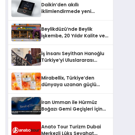
Daikin’den akıllı
iklimlendirmede yeni
dönem: Madoka Plus
Türkiye’de
Beylikdüzü’nde Beylik
İşkembe, 20 Yıldır Kalite ve
Lezzetin Değişmeyen Adresi
İş İnsanı Seyithan Hanoğlu
Türkiye’yi Uluslararası
Arenada Tanıtmayı
Hedefliyor
Mirabellix, Türkiye’den
dünyaya uzanan güçlü
büyümesini sürdürüyor
İran Umman ile Hürmüz
Boğazı Gemi Geçişleri İçin
Görüşüyor
Anato Tour Turizm Dubai
Merkezli Lüks Seyahat