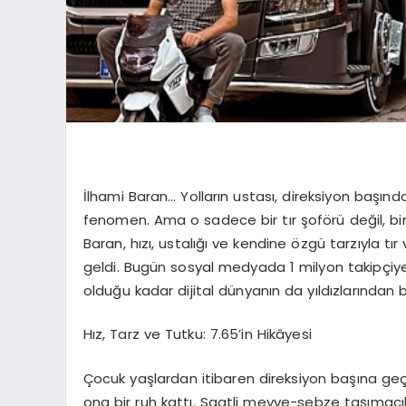
İlhami Baran… Yolların ustası, direksiyon başında
fenomen. Ama o sadece bir tır şoförü değil, bir i
Baran, hızı, ustalığı ve kendine özgü tarzıyla tı
geldi. Bugün sosyal medyada 1 milyon takipçiye 
olduğu kadar dijital dünyanın da yıldızlarından bi
Hız, Tarz ve Tutku: 7.65’in Hikâyesi
Çocuk yaşlardan itibaren direksiyon başına geç
ona bir ruh kattı. Saatli meyve-sebze taşımacılı