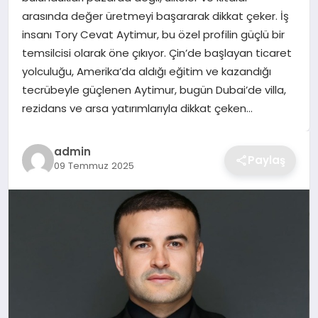
arasında değer üretmeyi başararak dikkat çeker. İş
TEKNOLOJI
insanı Tory Cevat Aytimur, bu özel profilin güçlü bir
temsilcisi olarak öne çıkıyor. Çin’de başlayan ticaret
YAŞAM
yolculuğu, Amerika’da aldığı eğitim ve kazandığı
tecrübeyle güçlenen Aytimur, bugün Dubai’de villa,
GÜNDEM
rezidans ve arsa yatırımlarıyla dikkat çeken…
admin
Paylaş
09 Temmuz 2025