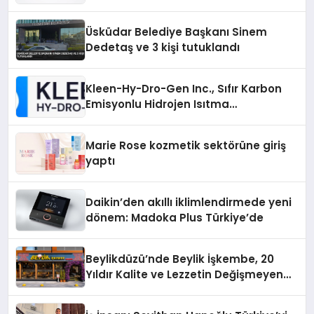
Sürdürüyor
Üsküdar Belediye Başkanı Sinem
Dedetaş ve 3 kişi tutuklandı
Kleen-Hy-Dro-Gen Inc., Sıfır Karbon
Emisyonlu Hidrojen Isıtma
Teknolojisinde ISO ve TSSA
Düzenleyici Onaylarını Aldı
Marie Rose kozmetik sektörüne giriş
yaptı
Daikin’den akıllı iklimlendirmede yeni
dönem: Madoka Plus Türkiye’de
Beylikdüzü’nde Beylik İşkembe, 20
Yıldır Kalite ve Lezzetin Değişmeyen
Adresi