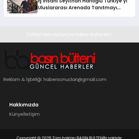
İş İnsanı Seyithan Hanoğlu Türkiye’yi
Uluslararası Arenada Tanıtmayı
Hedefliyor
Türkiye'den Dünya'ya Haber Bültenleri..
Reklam & İşbirliği:
habersonuclari@gmail.com
Hakkımızda
Künye
İletişim
Copyright © 2025 Tüm hakları BASIN BÜLTENİN saklıdır.