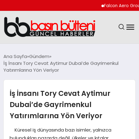
Falcon Aero Group, Kürese
ANASAYFA
Ana Sayfa
Gündem
İş İnsanı Tory Cevat Aytimur Dubai’de Gayrimenkul
GÜNCEL
Yatırımlarına Yön Veriyor
EKONOMI
İş İnsanı Tory Cevat Aytimur
MAGAZIN
Dubai’de Gayrimenkul
Yatırımlarına Yön Veriyor
SAĞLIK
Küresel iş dünyasında bazı isimler, yalnızca
SPOR
bulundukları pazarda değil, ülkeler ve kıtalar