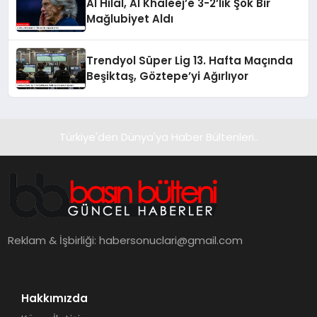
Al Hilal, Al Khaleej’e 3-2’lik Şok Bir
Mağlubiyet Aldı
Trendyol Süper Lig 13. Hafta Maçında
Beşiktaş, Göztepe’yi Ağırlıyor
Türkiye'den Dünya'ya Haber Bültenleri..
Reklam & İşbirliği:
habersonuclari@gmail.com
Hakkımızda