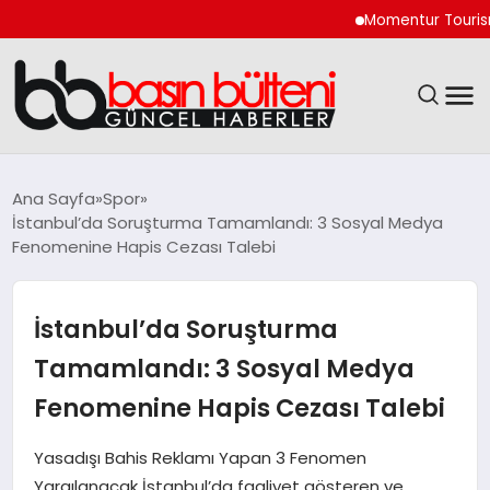
Momentur Tourism & Tr
ANASAYFA
Ana Sayfa
Spor
İstanbul’da Soruşturma Tamamlandı: 3 Sosyal Medya
GÜNCEL
Fenomenine Hapis Cezası Talebi
EKONOMI
İstanbul’da Soruşturma
MAGAZIN
Tamamlandı: 3 Sosyal Medya
Fenomenine Hapis Cezası Talebi
SAĞLIK
Yasadışı Bahis Reklamı Yapan 3 Fenomen
SPOR
Yargılanacak İstanbul’da faaliyet gösteren ve