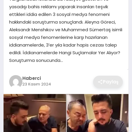
yasadışı bahis reklamı yaparak insanları teşvik
TEKNOLOJI
ettikleri iddia edilen 3 sosyal medya fenomeni
hakkındaki soruşturma sonuçlandı. Aleyna Göreci,
YAŞAM
Aleksandr Menshıkov ve Muhammed Sümertaş isimli
sosyal medya fenomenlerine karşı hazırlanan
GÜNDEM
iddianamelerde, 3’er yıla kadar hapis cezası talep
edildi. İddianamelerde Hangi Suçlamalar Yer Alıyor?
Soruşturma sonucunda…
Haberci
Paylaş
23 Kasım 2024