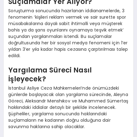
Suçlamalar Yer Alıyor?
Soruşturma sonucunda hazırlanan iddianamelerde, 3
fenomenin ‘kişileri reklam vermek ve sair surette spor
müsabakalarına dayalı sabit ihtimalli veya müşterek
bahis ya da şans oyunlarını oynamaya teşvik etmek’
suçundan yargılanmaları istendi. Bu suçlamalar
doğrultusunda her bir sosyal medya fenomeni için 1’er
yıldan 3’er yıla kadar hapis cezasına çarptırılması talep
edildi.
Yargılama Süreci Nasıl
İşleyecek?
İstanbul Asliye Ceza Mahkemeleri’nde önümüzdeki
günlerde başlayacak olan yargılama sürecinde, Aleyna
Göreci, Aleksandr Menshıkov ve Muhammed Sümertaş
hakkındaki iddialar detaylı bir şekilde incelenecek.
Şüpheliler, yargılama sonucunda haklarındaki
suçlamaların ne kadarının doğru olduğuna dair
savunma haklarına sahip olacaklar.