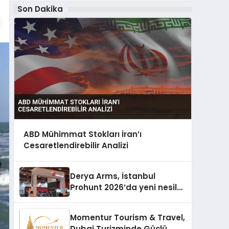
Son Dakika
ABD Mühimmat Stokları İran’ı
Cesaretlendirebilir Analizi
Derya Arms, İstanbul
Prohunt 2026’da yeni nesil
ürünlerini ve global marka
vizyonunu sergiledi
Momentur Tourism & Travel,
Dubai Turizminde Güçlü