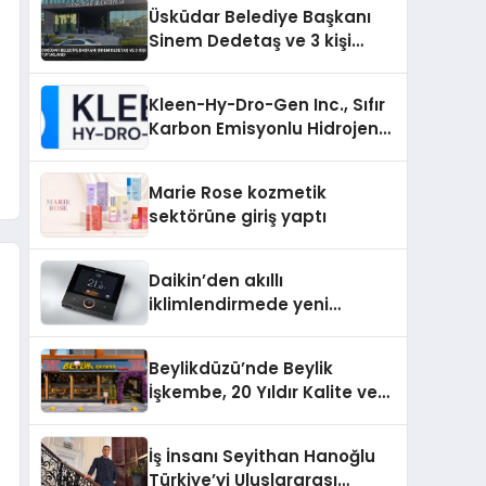
Üsküdar Belediye Başkanı
Sinem Dedetaş ve 3 kişi
tutuklandı
Kleen-Hy-Dro-Gen Inc., Sıfır
Karbon Emisyonlu Hidrojen
Isıtma Teknolojisinde ISO ve
TSSA Düzenleyici Onaylarını
Marie Rose kozmetik
Aldı
sektörüne giriş yaptı
Daikin’den akıllı
iklimlendirmede yeni
dönem: Madoka Plus
Türkiye’de
Beylikdüzü’nde Beylik
İşkembe, 20 Yıldır Kalite ve
Lezzetin Değişmeyen Adresi
İş İnsanı Seyithan Hanoğlu
Türkiye’yi Uluslararası