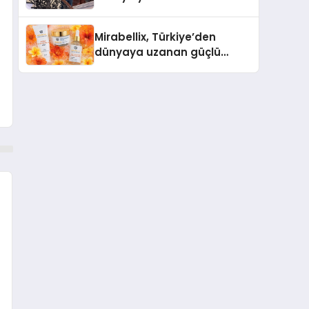
Arenada Tanıtmayı
Hedefliyor
Mirabellix, Türkiye’den
dünyaya uzanan güçlü
büyümesini sürdürüyor