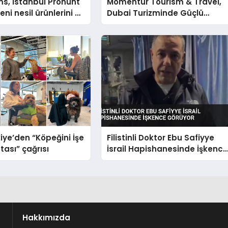
s, İstanbul Prohunt
Momentur Tourism & Travel,
ni nesil ürünlerini ve
Dubai Turizminde Güçlü
arka vizyonunu
Operasyon Ağıyla Fark
Yaratıyor
iye’den “Köpeğini İşe
Filistinli Doktor Ebu Safiyye
tası” çağrısı
İsrail Hapishanesinde İşkenc
Görüyor
Hakkımızda