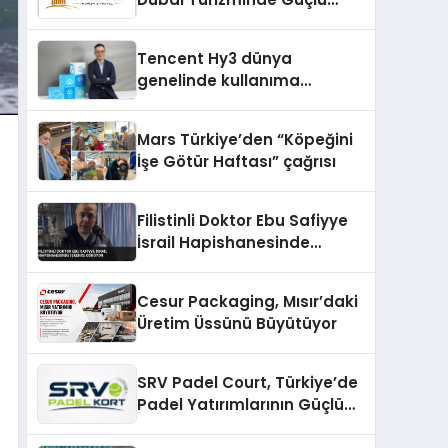
Operasyon Ağıyla Fark
Yaratıyor
Tencent Hy3 dünya
genelinde kullanıma
sunuldu
Mars Türkiye’den “Köpeğini
İşe Götür Haftası” çağrısı
Filistinli Doktor Ebu Safiyye
İsrail Hapishanesinde
İşkence Görüyor
Cesur Packaging, Mısır’daki
Üretim Üssünü Büyütüyor
SRV Padel Court, Türkiye’de
Padel Yatırımlarının Güçlü
Markası Olmayı Sürdürüyor