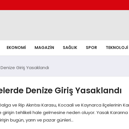
EKONOMI
MAGAZIN
SAĞLIK
SPOR
TEKNOLOJI
 Denize Giriş Yasaklandı
elerde Denize Giriş Yasaklandı
lga ve Rip Akıntısı Karasu, Kocaali ve Kaynarca ilçelerinin Kar
nize girişin tehlikeli hale gelmesine neden oluyor. Yasak Karar
irişin bugün, yarın ve pazar günleri…