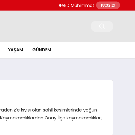
ABD Mühimmat Stokları İran’ı Cesaretlendire
18:32:22
YAŞAM
GÜNDEM
adeniz’e kıyısı olan sahil kesimlerinde yoğun
ına Kaymakamlıklardan Onay İlçe kaymakamlıkları,