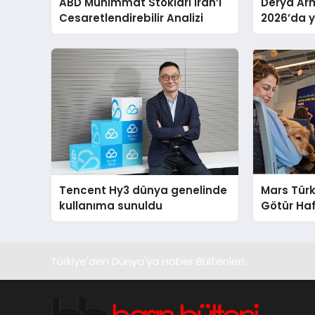
ABD Mühimmat Stokları İran’ı
Derya Arm
Cesaretlendirebilir Analizi
2026’da ye
global m
sergiledi
Tencent Hy3 dünya genelinde
Mars Türk
kullanıma sunuldu
Götür Haf
Türkiye'den Dünya'ya Haber Bültenleri..