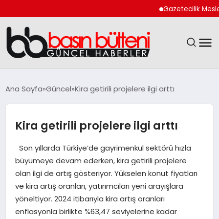
Gazetecilik Meslek Yasas
ANASAYFA
Ana Sayfa
Güncel
Kira getirili projelere ilgi arttı
GÜNCEL
Kira getirili projelere ilgi arttı
EKONOMI
Son yıllarda Türkiye’de gayrimenkul sektörü hızla
MAGAZIN
büyümeye devam ederken, kira getirili projelere
olan ilgi de artış gösteriyor. Yükselen konut fiyatları
SAĞLIK
ve kira artış oranları, yatırımcıları yeni arayışlara
yöneltiyor. 2024 itibarıyla kira artış oranları
SPOR
enflasyonla birlikte %63,47 seviyelerine kadar