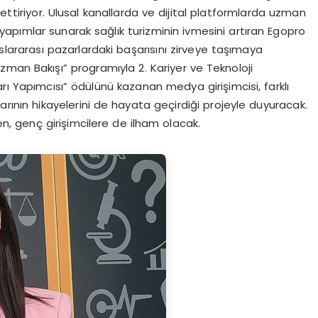
 ettiriyor. Ulusal kanallarda ve dijital platformlarda uzman
e yapımlar sunarak sağlık turizminin ivmesini artıran Egopro
lararası pazarlardaki başarısını zirveye taşımaya
“Uzman Bakışı” programıyla 2. Kariyer ve Teknoloji
mları Yapımcısı” ödülünü kazanan medya girişimcisi, farklı
arının hikayelerini de hayata geçirdiği projeyle duyuracak.
en, genç girişimcilere de ilham olacak.