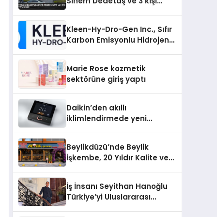
Sinem Dedetaş ve 3 kişi
tutuklandı
Kleen-Hy-Dro-Gen Inc., Sıfır
Karbon Emisyonlu Hidrojen
Isıtma Teknolojisinde ISO ve
TSSA Düzenleyici Onaylarını
Marie Rose kozmetik
Aldı
sektörüne giriş yaptı
Daikin’den akıllı
iklimlendirmede yeni
dönem: Madoka Plus
Türkiye’de
Beylikdüzü’nde Beylik
İşkembe, 20 Yıldır Kalite ve
Lezzetin Değişmeyen Adresi
İş İnsanı Seyithan Hanoğlu
Türkiye’yi Uluslararası
Arenada Tanıtmayı