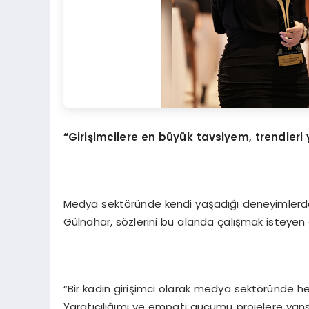
“Girişimcilere en büyük tavsiyem, trendleri
Medya sektöründe kendi yaşadığı deneyimler
Gülnahar, sözlerini bu alanda çalışmak isteyen g
“Bir kadın girişimci olarak medya sektöründe h
Yaratıcılığımı ve empati gücümü projelere yansı