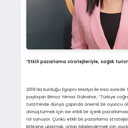
“Etkili pazarlama stratejileriyle, sağlık tur
2019’da kurduğu Egopro Medya ile kısa sürede Tür
paylaşan Birnaz Yılmaz Gülnahar, “Türkiye coğr
turizminde dünya çapında önemli bir oyuncu ol
dönüştürmek için ise etkili bir içerik pazarlamas
rol oynuyor. Çünkü etkili bir pazarlama strateji
kitlesine ulaşmak, onları bilgilendirmek için g