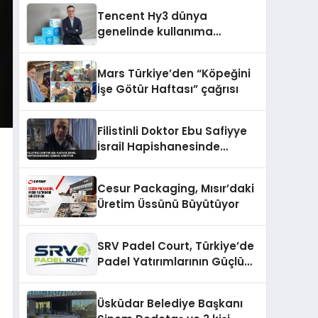
Yaratıyor
Tencent Hy3 dünya
genelinde kullanıma
sunuldu
Mars Türkiye’den “Köpeğini
İşe Götür Haftası” çağrısı
Filistinli Doktor Ebu Safiyye
İsrail Hapishanesinde
İşkence Görüyor
Cesur Packaging, Mısır’daki
Üretim Üssünü Büyütüyor
SRV Padel Court, Türkiye’de
Padel Yatırımlarının Güçlü
Markası Olmayı Sürdürüyor
Üsküdar Belediye Başkanı