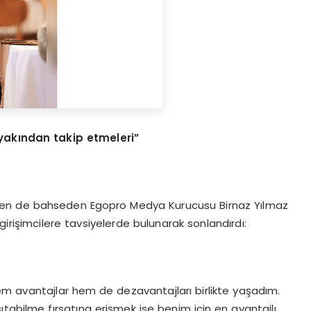
 yakından takip etmeleri”
den de bahseden Egopro Medya Kurucusu Birnaz Yılmaz
irişimcilere tavsiyelerde bulunarak sonlandırdı:
em avantajlar hem de dezavantajları birlikte yaşadım.
tabilme fırsatına erişmek ise benim için en avantajlı