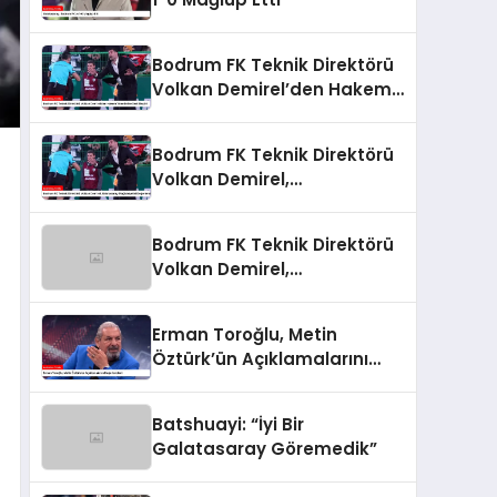
Bodrum FK Teknik Direktörü
Volkan Demirel’den Hakem
Yönetimine Sert Eleştiri
Bodrum FK Teknik Direktörü
Volkan Demirel,
Galatasaray Mağlubiyetini
Değerlendirdi
Bodrum FK Teknik Direktörü
Volkan Demirel,
Galatasaray Mağlubiyetini
Değerlendirdi
Erman Toroğlu, Metin
Öztürk’ün Açıklamalarını
Değerlendirdi
Batshuayi: “İyi Bir
Galatasaray Göremedik”