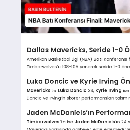
Dallas Mavericks, Seride 1-0 
Amerikan Basketbol Ligi (NBA) Batı Konferansı
Timberwolves’u 108-105 yenerek seride 1-0 öne 
Luka Doncic ve Kyrie Irving Ön
Mavericks
‘te
Luka Doncic
33,
Kyrie Irving
ise 
Doncic ve Irving’in skorer performansları takımın
Jaden McDaniels’ın Performans
Timberwolves
‘ta ise
Jaden McDaniels
‘ın 24 
Mavericks karşısında galibiyet elde edemedi ve