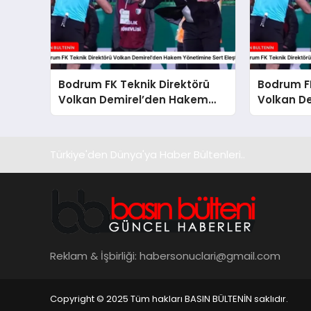
Bodrum FK Teknik Direktörü
Bodrum FK
Volkan Demirel’den Hakem
Volkan D
Yönetimine Sert Eleştiri
Mağlubiye
Türkiye'den Dünya'ya Haber Bültenleri..
Reklam & İşbirliği:
habersonuclari@gmail.com
Copyright © 2025 Tüm hakları BASIN BÜLTENİN saklıdır.