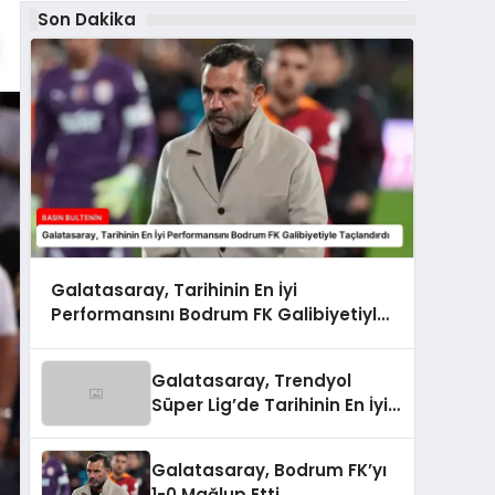
Son Dakika
Galatasaray, Tarihinin En İyi
Performansını Bodrum FK Galibiyetiyle
Taçlandırdı
Galatasaray, Trendyol
Süper Lig’de Tarihinin En İyi
Performansını Gösterdi
Galatasaray, Bodrum FK’yı
1-0 Mağlup Etti