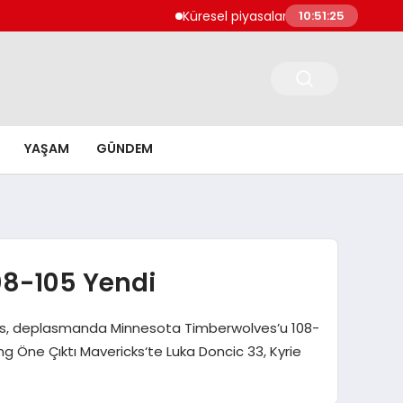
Küresel piyasalarda karışık seyir hakim
10:51:26
YAŞAM
GÜNDEM
08-105 Yendi
ricks, deplasmanda Minnesota Timberwolves’u 108-
ng Öne Çıktı Mavericks‘te Luka Doncic 33, Kyrie