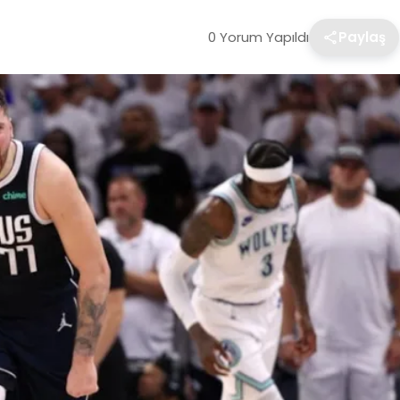
0 Yorum Yapıldı
Paylaş