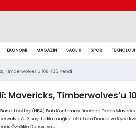
EKONOMI
MAGAZIN
SAĞLIK
SPOR
TEKNOLOJI
cks, Timberwolves’u 108-105 Yendi
li: Mavericks, Timberwolves’u 1
 Basketbol Ligi (NBA) Batı Konferansı finalinde Dallas Mave
erwolves’u 3 sayı farkla mağlup etti. Luka Doncic ve Kyrie Irvi
nadı. Özellikle Doncic ve…