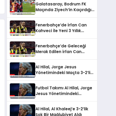
Galatasaray, Bodrum FK
Maçında Ziyech’in Kaçırdığı
Golle Gündemde
Fenerbahçe’de İrfan Can
Kahveci İle Yeni 3 Yıllık
Sözleşme İmzalandı
Fenerbahçe’de Geleceği
Merak Edilen İrfan Can
Kahveci Yeni Sözleşme
İmzaladı
Al Hilal, Jorge Jesus
Yönetimindeki Maçta 3-2’lik
Yenilgi Aldı
Futbol Takımı Al Hilal, Jorge
Jesus Yönetimindeki
Unbeaten Serisini
Sonlandırdı
Al Hilal, Al Khaleej’e 3-2’lik
Şok Bir Mağlubiyet Aldı