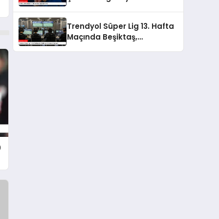
Trendyol Süper Lig 13. Hafta
Maçında Beşiktaş,
Göztepe’yi Ağırlıyor
0