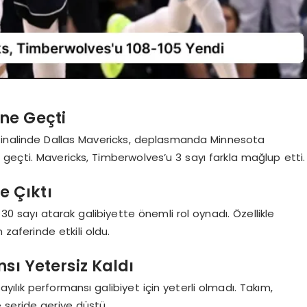
Öne Geçti
 finalinde Dallas Mavericks, deplasmanda Minnesota
geçti. Mavericks, Timberwolves’u 3 sayı farkla mağlup etti.
e Çıktı
30 sayı atarak galibiyette önemli rol oynadı. Özellikle
 zaferinde etkili oldu.
ı Yetersiz Kaldı
sayılık performansı galibiyet için yeterli olmadı. Takım,
 seride geriye düştü.