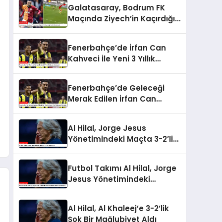
Galatasaray, Bodrum FK
Maçında Ziyech’in Kaçırdığı
Golle Gündemde
Fenerbahçe’de İrfan Can
Kahveci İle Yeni 3 Yıllık
Sözleşme İmzalandı
Fenerbahçe’de Geleceği
Merak Edilen İrfan Can
Kahveci Yeni Sözleşme
İmzaladı
Al Hilal, Jorge Jesus
Yönetimindeki Maçta 3-2’lik
Yenilgi Aldı
Futbol Takımı Al Hilal, Jorge
Jesus Yönetimindeki
Unbeaten Serisini
Sonlandırdı
Al Hilal, Al Khaleej’e 3-2’lik
Şok Bir Mağlubiyet Aldı