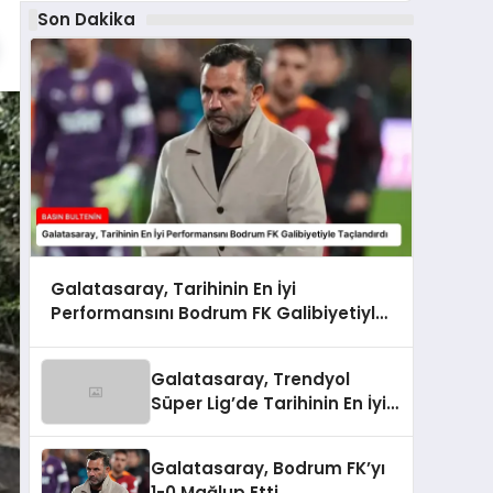
Son Dakika
Galatasaray, Tarihinin En İyi
Performansını Bodrum FK Galibiyetiyle
Taçlandırdı
Galatasaray, Trendyol
Süper Lig’de Tarihinin En İyi
Performansını Gösterdi
Galatasaray, Bodrum FK’yı
1-0 Mağlup Etti