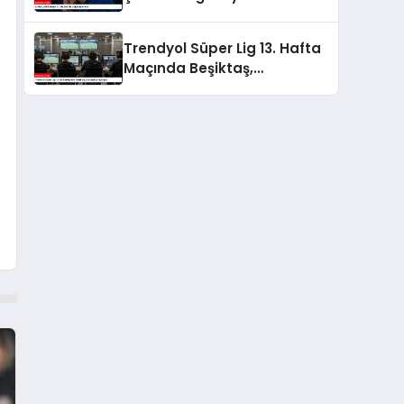
Trendyol Süper Lig 13. Hafta
Maçında Beşiktaş,
Göztepe’yi Ağırlıyor