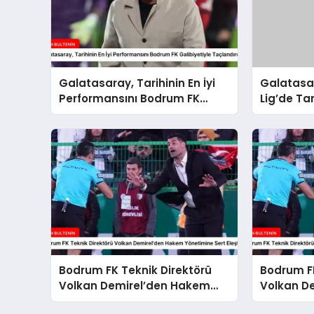
Galatasaray, Tarihinin En İyi
Galatasa
Performansını Bodrum FK
Lig’de Tar
Galibiyetiyle Taçlandırdı
Performan
Bodrum FK Teknik Direktörü
Bodrum FK
Volkan Demirel’den Hakem
Volkan D
Yönetimine Sert Eleştiri
Mağlubiye