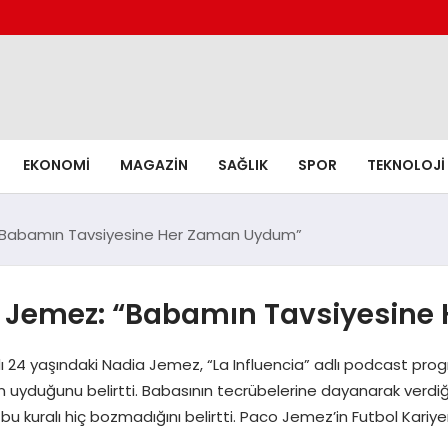
EKONOMI
MAGAZIN
SAĞLIK
SPOR
TEKNOLOJI
 “Babamın Tavsiyesine Her Zaman Uydum”
ia Jemez: “Babamın Tavsiyesin
adı 24 yaşındaki Nadia Jemez, “La Influencia” adlı podcast pr
uyduğunu belirtti. Babasının tecrübelerine dayanarak verdiği b
 bu kuralı hiç bozmadığını belirtti. Paco Jemez’in Futbol Kariy