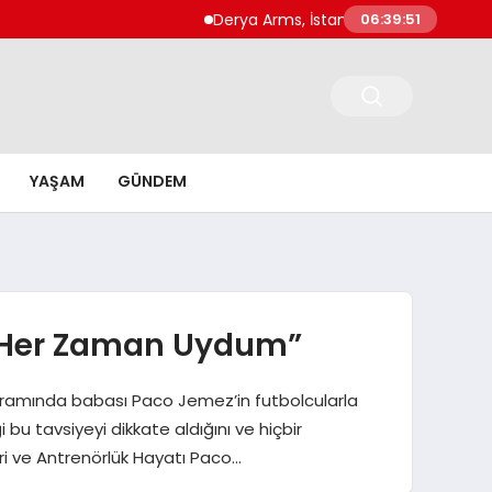
Derya Arms, İstanbul Prohunt 2026’da yeni n
06:39:52
YAŞAM
GÜNDEM
e Her Zaman Uydum”
ogramında babası Paco Jemez’in futbolcularla
u tavsiyeyi dikkate aldığını ve hiçbir
eri ve Antrenörlük Hayatı Paco…