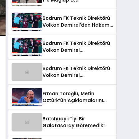
Bodrum FK Teknik Direktörü
Volkan Demirel’den Hakem
Yönetimine Sert Eleştiri
Bodrum FK Teknik Direktörü
Volkan Demirel,
Galatasaray Mağlubiyetini
Değerlendirdi
Bodrum FK Teknik Direktörü
Volkan Demirel,
Galatasaray Mağlubiyetini
Değerlendirdi
Erman Toroğlu, Metin
Öztürk’ün Açıklamalarını
Değerlendirdi
Batshuayi: “İyi Bir
Galatasaray Göremedik”