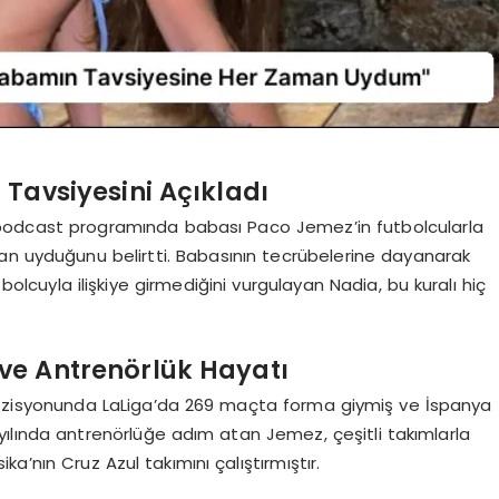
 Tavsiyesini Açıkladı
ı podcast programında babası Paco Jemez’in futbolcularla
an uyduğunu belirtti. Babasının tecrübelerine dayanarak
tbolcuyla ilişkiye girmediğini vurgulayan Nadia, bu kuralı hiç
 ve Antrenörlük Hayatı
ozisyonunda LaLiga’da 269 maçta forma giymiş ve İspanya
06 yılında antrenörlüğe adım atan Jemez, çeşitli takımlarla
a’nın Cruz Azul takımını çalıştırmıştır.