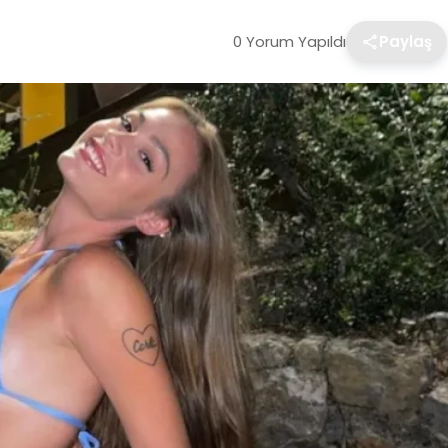
0 Yorum Yapıldı
Paylaş