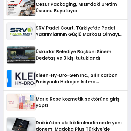
Cesur Packaging, Mısır’daki Üretim
Üssünü Büyütüyor
SRV Padel Court, Türkiye’de Padel
Yatırımlarının Güçlü Markası Olmayı
Sürdürüyor
Üsküdar Belediye Başkanı Sinem
Dedetaş ve 3 kişi tutuklandı
Kleen-Hy-Dro-Gen Inc., Sıfır Karbon
Emisyonlu Hidrojen Isıtma
Teknolojisinde ISO ve TSSA
Düzenleyici Onaylarını Aldı
Marie Rose kozmetik sektörüne giriş
yaptı
Daikin’den akıllı iklimlendirmede yeni
dönem: Madoka Plus Türkiye’de