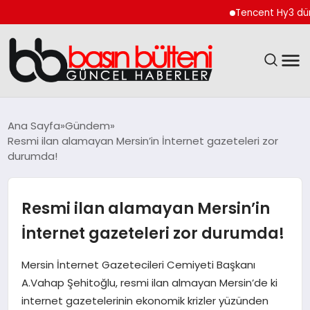
Tencent Hy3 dünya ge
ANASAYFA
Ana Sayfa
Gündem
Resmi ilan alamayan Mersin’in İnternet gazeteleri zor
GÜNCEL
durumda!
EKONOMI
Resmi ilan alamayan Mersin’in
MAGAZIN
İnternet gazeteleri zor durumda!
SAĞLIK
Mersin İnternet Gazetecileri Cemiyeti Başkanı
A.Vahap Şehitoğlu, resmi ilan almayan Mersin’de ki
SPOR
internet gazetelerinin ekonomik krizler yüzünden