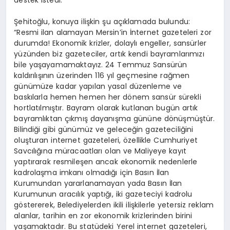
Şehitoğlu, konuya ilişkin şu açıklamada bulundu:
“Resmi ilan alamayan Mersin’in İnternet gazeteleri zor
durumda! Ekonomik krizler, dolaylı engeller, sansürler
yüzünden biz gazeteciler, artık kendi bayramlarımızı
bile yaşayamamaktayız. 24 Temmuz Sansürün
kaldırılışının üzerinden 116 yıl geçmesine rağmen
günümüze kadar yapılan yasal düzenleme ve
baskılarla hemen hemen her dönem sansür sürekli
hortlatılmıştır. Bayram olarak kutlanan bugün artık
bayramlıktan çıkmış dayanışma gününe dönüşmüştür.
Bilindiği gibi günümüz ve geleceğin gazeteciliğini
oluşturan internet gazeteleri, özellikle Cumhuriyet
Savcılığına müracaatları olan ve Maliyeye kayıt
yaptırarak resmileşen ancak ekonomik nedenlerle
kadrolaşma imkanı olmadığı için Basın İlan
Kurumundan yararlanamayan yada Basın İlan
Kurumunun aracılık yaptığı, iki gazeteciyi kadrolu
göstererek, Belediyelerden ikili ilişkilerle yetersiz reklam
alanlar, tarihin en zor ekonomik krizlerinden birini
yaşamaktadır. Bu statüdeki Yerel internet gazeteleri,