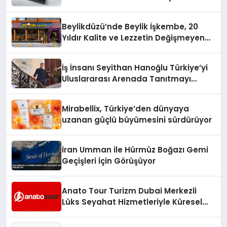
Beylikdüzü’nde Beylik İşkembe, 20
Yıldır Kalite ve Lezzetin Değişmeyen
Adresi
İş İnsanı Seyithan Hanoğlu Türkiye’yi
Uluslararası Arenada Tanıtmayı
Hedefliyor
Mirabellix, Türkiye’den dünyaya
uzanan güçlü büyümesini sürdürüyor
İran Umman ile Hürmüz Boğazı Gemi
Geçişleri İçin Görüşüyor
Anato Tour Turizm Dubai Merkezli
Lüks Seyahat Hizmetleriyle Küresel
Turizmde Öne Çıkıyor