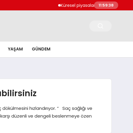
Küresel piyasalarda karışık seyir hakim
T
11:59:39
YAŞAM
GÜNDEM
ilirsiniz
ç dökülmesini hızlandırıyor. “ Saç sağlığı ve
e karşı düzenli ve dengeli beslenmeye özen