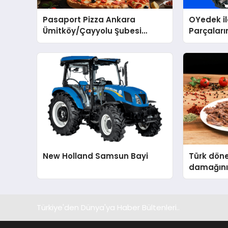
Pasaport Pizza Ankara
OYedek i
Ümitköy/Çayyolu Şubesi
Parçaları
Açıldı!
New Holland Samsun Bayi
Türk döne
damağını
Türkiye'den Dünya'ya Haber Bültenleri..