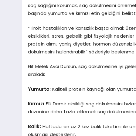
saç sağlığını korumak, saç dökülmesini önleme
başında yumurta ve kırmızı etin geldiğini belirtti
“Tiroit hastalıkları ve kansızlık başta olmak üzer
eksiklikleri, stres, gebelik gibi fizyolojik neden
protein alımı, yanlış diyetler, hormon düzensizlik
dökülmesini hızlandırabilir” sözleriyle beslenme a
Elif Melek Avcı Dursun, saç dökülmesine iyi gel
sıraladı:
Yumurta:
Kaliteli protein kaynağı olan yumurt
Kırmızı
Et:
Demir eksikliği saç dökülmesini hızlan
düzenine daha fazla eklemek saç dökülmesine ka
Balık:
Haftada en az 2 kez balık tüketimi ile omeg
oluşması desteklenir.