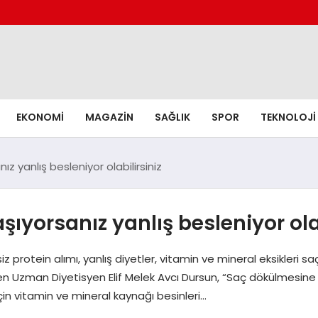
EKONOMI
MAGAZIN
SAĞLIK
SPOR
TEKNOLOJI
z yanlış besleniyor olabilirsiniz
ıyorsanız yanlış besleniyor olab
 protein alımı, yanlış diyetler, vitamin ve mineral eksikleri sa
en Uzman Diyetisyen Elif Melek Avcı Dursun, “Saç dökülmesin
in vitamin ve mineral kaynağı besinleri…