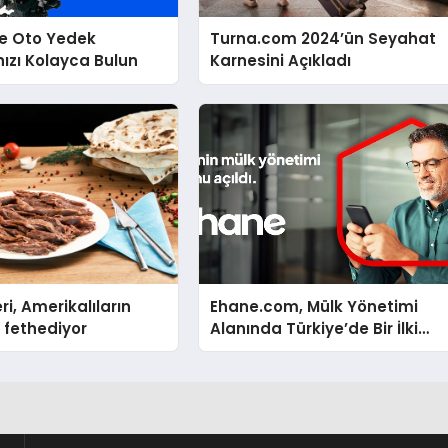
le Oto Yedek
Turna.com 2024’ün Seyahat
nızı Kolayca Bulun
Karnesini Açıkladı
ri, Amerikalıların
Ehane.com, Mülk Yönetimi
 fethediyor
Alanında Türkiye’de Bir İlki
Gerçekleştirmek İçin Yayında