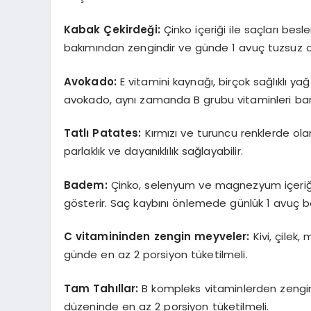
Kabak Çekirdeğ
i:
Çinko içeriği ile saçları bes
bakımından zengindir ve günde 1 avuç tuzsuz ola
Avokado:
E vitamini kaynağı, birçok sağlıklı y
avokado, aynı zamanda B grubu vitaminleri barın
Tatlı
Patates:
Kırmızı ve turuncu renklerde ol
parlaklık ve dayanıklılık sağlayabilir.
Badem:
Çinko, selenyum ve magnezyum içeriği 
gösterir. Saç kaybını önlemede günlük 1 avuç b
C vitamininden zengin meyveler:
Kivi, çilek
günde en az 2 porsiyon tüketilmeli.
Tam Tahıllar:
B kompleks vitaminlerden zengin
düzeninde en az 2 porsiyon tüketilmeli.