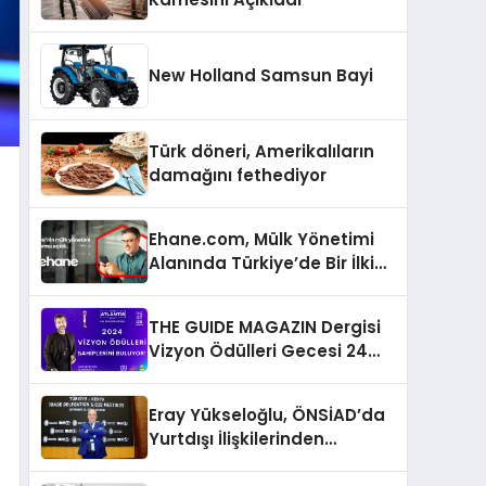
New Holland Samsun Bayi
Türk döneri, Amerikalıların
damağını fethediyor
Ehane.com, Mülk Yönetimi
Alanında Türkiye’de Bir İlki
Gerçekleştirmek İçin
Yayında
THE GUIDE MAGAZIN Dergisi
Vizyon Ödülleri Gecesi 24
Aralık’ta
Eray Yükseloğlu, ÖNSİAD’da
Yurtdışı İlişkilerinden
Sorumlu Genel Başkan