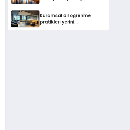
değişti
Kuramsal dil öğrenme
pratikleri yerini
performansa dayalı
iletişime bırakıyor