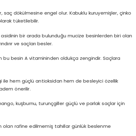
ler, saç dökülmesine engel olur. Kabuklu kuruyemişler, çinko
rak tüketilebilir.
ağ asidinin bir arada bulunduğu mucize besinlerden biri olan
dırır ve saçları besler.
an bu besin A vitamininden oldukça zengindir. Saçlara
ile hem güçlü antioksidan hem de besleyici özellik
adem önerilir.
, mango, kuşburnu, turunçgiller güçlü ve parlak saçlar için
 olan rafine edilmemiş tahıllar günlük beslenme