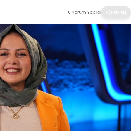
0 Yorum Yapıldı
Paylaş