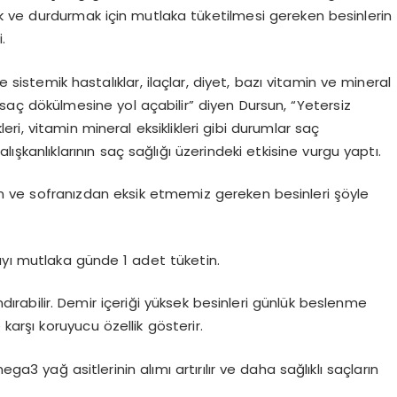
k ve durdurmak için mutlaka tüketilmesi gereken besinlerin
.
e sistemik hastalıklar, ilaçlar, diyet, bazı vitamin ve mineral
ler saç dökülmesine yol açabilir” diyen Dursun, “Yetersiz
leri, vitamin mineral eksiklikleri gibi durumlar saç
lışkanlıklarının saç sağlığı üzerindeki etkisine vurgu yaptı.
en ve sofranızdan eksik etmemiz gereken besinleri şöyle
ayı mutlaka günde 1 adet tüketin.
dırabilir. Demir içeriği yüksek besinleri günlük beslenme
rşı koruyucu özellik gösterir.
a3 yağ asitlerinin alımı artırılır ve daha sağlıklı saçların