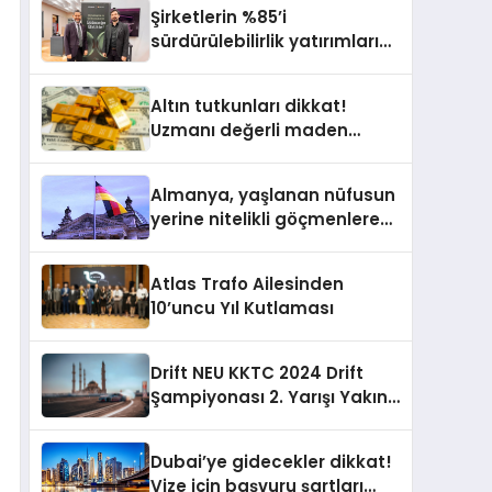
Yardımcısı Oldu
Şirketlerin %85’i
sürdürülebilirlik yatırımlarını
artırdı
Altın tutkunları dikkat!
Uzmanı değerli maden
yatırımcılarını uyardı!
Almanya, yaşlanan nüfusun
yerine nitelikli göçmenlere
kapılarını açıyor
Atlas Trafo Ailesinden
10’uncu Yıl Kutlaması
Drift NEU KKTC 2024 Drift
Şampiyonası 2. Yarışı Yakın
Doğu Kampüsünde
Gerçekleştirildi
Dubai’ye gidecekler dikkat!
Vize için başvuru şartları