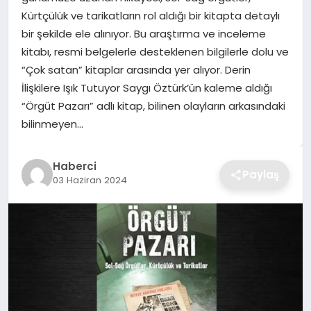
Kürtçülük ve tarikatların rol aldığı bir kitapta detaylı
TEKNOLOJI
bir şekilde ele alınıyor. Bu araştırma ve inceleme
kitabı, resmi belgelerle desteklenen bilgilerle dolu ve
YAŞAM
“Çok satan” kitaplar arasında yer alıyor. Derin
İlişkilere Işık Tutuyor Saygı Öztürk’ün kaleme aldığı
GÜNDEM
“Örgüt Pazarı” adlı kitap, bilinen olayların arkasındaki
bilinmeyen…
Haberci
Paylaş
03 Haziran 2024