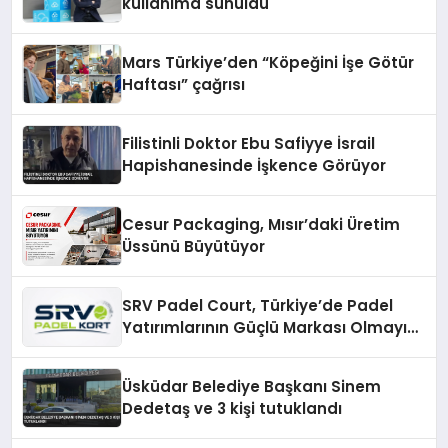
kullanıma sunuldu
Mars Türkiye’den “Köpeğini İşe Götür
Haftası” çağrısı
Filistinli Doktor Ebu Safiyye İsrail
Hapishanesinde İşkence Görüyor
Cesur Packaging, Mısır’daki Üretim
Üssünü Büyütüyor
SRV Padel Court, Türkiye’de Padel
Yatırımlarının Güçlü Markası Olmayı
Sürdürüyor
Üsküdar Belediye Başkanı Sinem
Dedetaş ve 3 kişi tutuklandı