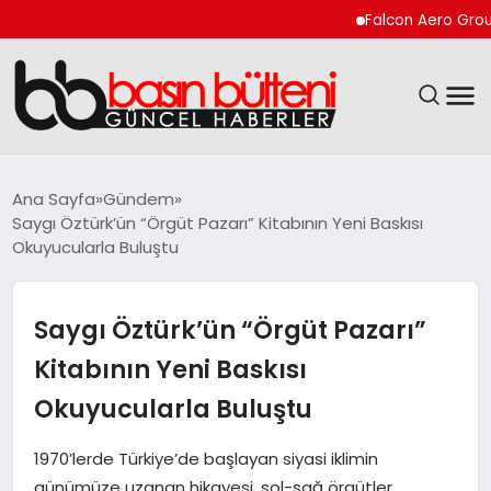
Falcon Aero Group, Küre
ANASAYFA
Ana Sayfa
Gündem
Saygı Öztürk’ün “Örgüt Pazarı” Kitabının Yeni Baskısı
GÜNCEL
Okuyucularla Buluştu
EKONOMI
Saygı Öztürk’ün “Örgüt Pazarı”
MAGAZIN
Kitabının Yeni Baskısı
Okuyucularla Buluştu
SAĞLIK
1970’lerde Türkiye’de başlayan siyasi iklimin
SPOR
günümüze uzanan hikayesi, sol-sağ örgütler,