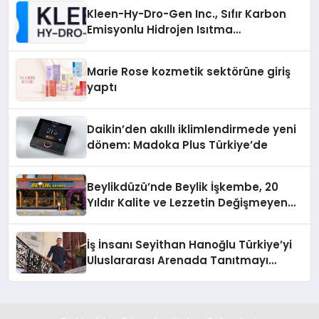
Kleen-Hy-Dro-Gen Inc., Sıfır Karbon
Emisyonlu Hidrojen Isıtma
Teknolojisinde ISO ve TSSA
Düzenleyici Onaylarını Aldı
Marie Rose kozmetik sektörüne giriş
yaptı
Daikin’den akıllı iklimlendirmede yeni
dönem: Madoka Plus Türkiye’de
Beylikdüzü’nde Beylik İşkembe, 20
Yıldır Kalite ve Lezzetin Değişmeyen
Adresi
İş İnsanı Seyithan Hanoğlu Türkiye’yi
Uluslararası Arenada Tanıtmayı
Hedefliyor