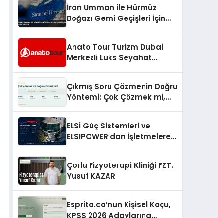
İran Umman ile Hürmüz
Boğazı Gemi Geçişleri İçin
Görüşüyor
Anato Tour Turizm Dubai
Merkezli Lüks Seyahat
Hizmetleriyle Küresel
Turizmde Öne Çıkıyor
Çıkmış Soru Çözmenin Doğru
Yöntemi: Çok Çözmek mi,
Doğru Çözmek mi?
ELSİ Güç Sistemleri ve
ELSIPOWER’dan İşletmelere
Güvenilir Enerji Çözümleri
Çorlu Fizyoterapi Kliniği FZT.
Yusuf KAZAR
Esprita.co’nun Kişisel Koçu,
KPSS 2026 Adaylarına