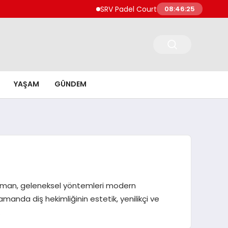
SRV Padel Court, Türkiye’de Padel Yatırımların
08:46:26
YAŞAM
GÜNDEM
 Duman, geleneksel yöntemleri modern
anda diş hekimliğinin estetik, yenilikçi ve
…