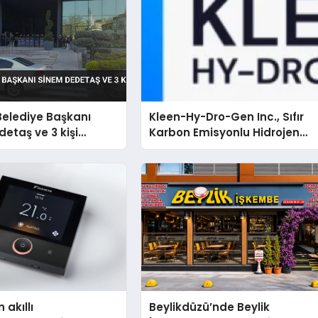
Belediye Başkanı
Kleen-Hy-Dro-Gen Inc., Sıfır
etaş ve 3 kişi
Karbon Emisyonlu Hidrojen
ı
Isıtma Teknolojisinde ISO ve
TSSA Düzenleyici Onaylarını
Aldı
 akıllı
Beylikdüzü’nde Beylik