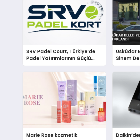
SRV Padel Court, Türkiye’de
Üsküdar 
Padel Yatırımlarının Güçlü
Sinem Ded
Markası Olmayı Sürdürüyor
tutukland
Marie Rose kozmetik
Daikin’den