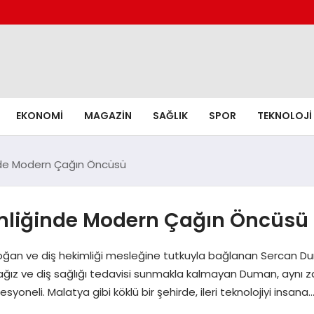
EKONOMI
MAGAZIN
SAĞLIK
SPOR
TEKNOLOJI
nde Modern Çağın Öncüsü
mliğinde Modern Çağın Öncüsü
da doğan ve diş hekimliği mesleğine tutkuyla bağlanan Sercan
ağız ve diş sağlığı tedavisi sunmakla kalmayan Duman, aynı zam
esyoneli. Malatya gibi köklü bir şehirde, ileri teknolojiyi insana