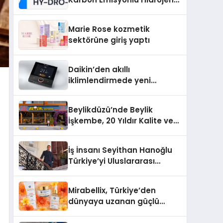
Isıtma Teknolojisinde ISO ve
TSSA Düzenleyici Onaylarını
Marie Rose kozmetik
Aldı
sektörüne giriş yaptı
Daikin’den akıllı
iklimlendirmede yeni
dönem: Madoka Plus
Türkiye’de
Beylikdüzü’nde Beylik
İşkembe, 20 Yıldır Kalite ve
Lezzetin Değişmeyen Adresi
İş İnsanı Seyithan Hanoğlu
Türkiye’yi Uluslararası
Arenada Tanıtmayı
Hedefliyor
Mirabellix, Türkiye’den
dünyaya uzanan güçlü
büyümesini sürdürüyor