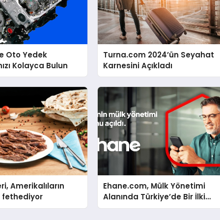
le Oto Yedek
Turna.com 2024’ün Seyahat
nızı Kolayca Bulun
Karnesini Açıkladı
ri, Amerikalıların
Ehane.com, Mülk Yönetimi
 fethediyor
Alanında Türkiye’de Bir İlki
Gerçekleştirmek İçin Yayında