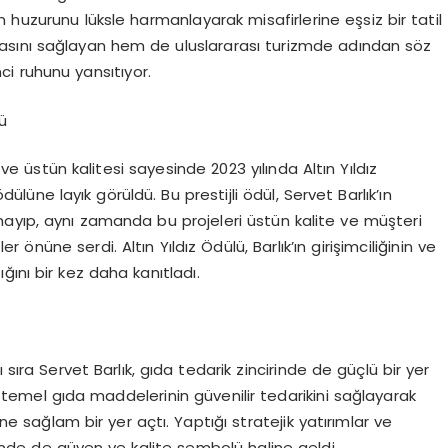
 huzurunu lüksle harmanlayarak misafirlerine eşsiz bir tatil
asını sağlayan hem de uluslararası turizmde adından söz
imci ruhunu yansıtıyor.
ü
ı ve üstün kalitesi sayesinde 2023 yılında Altın Yıldız
ödülüne layık görüldü. Bu prestijli ödül, Servet Barlık’ın
ayıp, aynı zamanda bu projeleri üstün kalite ve müşteri
nüne serdi. Altın Yıldız Ödülü, Barlık’ın girişimciliğinin ve
ğını bir kez daha kanıtladı.
 sıra Servet Barlık, gıda tedarik zincirinde de güçlü bir yer
temel gıda maddelerinin güvenilir tedarikini sağlayarak
 sağlam bir yer açtı. Yaptığı stratejik yatırımlar ve
öründe de güven ve kalite sembolü haline geldi.