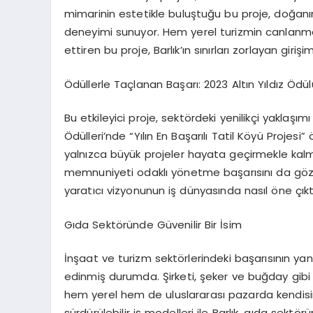
mimarinin estetikle buluştuğu bu proje, doğanın
deneyimi sunuyor. Hem yerel turizmin canlanm
ettiren bu proje, Barlık’ın sınırları zorlayan giriş
Ödüllerle Taçlanan Başarı: 2023 Altın Yıldız Ödül
Bu etkileyici proje, sektördeki yenilikçi yaklaşım
Ödülleri’nde “Yılın En Başarılı Tatil Köyü Projesi” 
yalnızca büyük projeler hayata geçirmekle kalm
memnuniyeti odaklı yönetme başarısını da gözler ö
yaratıcı vizyonunun iş dünyasında nasıl öne çıktı
Gıda Sektöründe Güvenilir Bir İsim
İnşaat ve turizm sektörlerindeki başarısının yanı
edinmiş durumda. Şirketi, şeker ve buğday gibi 
hem yerel hem de uluslararası pazarda kendisine
sürdürülebilir iş modelleri ile Barlık, gıda sekt