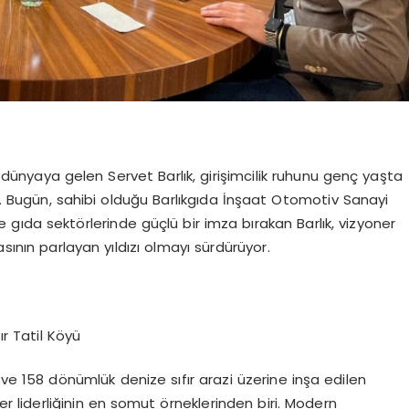
 dünyaya gelen Servet Barlık, girişimcilik ruhunu genç yaşta
ı. Bugün, sahibi olduğu Barlıkgıda İnşaat Otomotiv Sanayi
e gıda sektörlerinde güçlü bir imza bırakan Barlık, vizyoner
sının parlayan yıldızı olmayı sürdürüyor.
ır Tatil Köyü
ı ve 158 dönümlük denize sıfır arazi üzerine inşa edilen
ner liderliğinin en somut örneklerinden biri. Modern