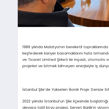
1989 yılında Malatya’nın bereketli topraklarında
keşfederek kariyer basamaklarını hızla tırmand
ve Ticaret Limited Şirketi ile inşaat, otomotiv v
projeleri ve bitmek bilmeyen enerjisiyle iş dünya
İstanbul Şile’de Yükselen İkonik Proje: Denize Sıf
2022 yılında İstanbul’un Şile ilçesinde başlattığ
devasa tatil köyü projesi, Servet Barlık’ın vizyo