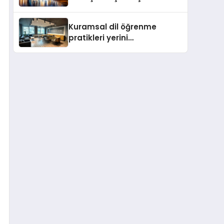
değişti
Kuramsal dil öğrenme
pratikleri yerini
performansa dayalı
iletişime bırakıyor