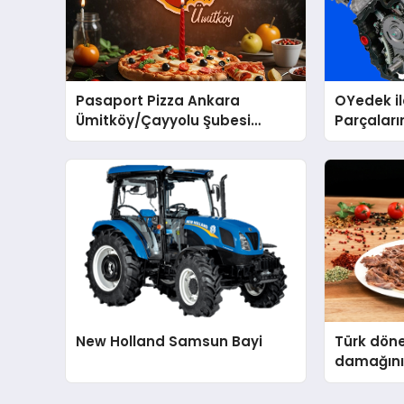
Pasaport Pizza Ankara
OYedek i
Ümitköy/Çayyolu Şubesi
Parçaları
Açıldı!
New Holland Samsun Bayi
Türk döne
damağını