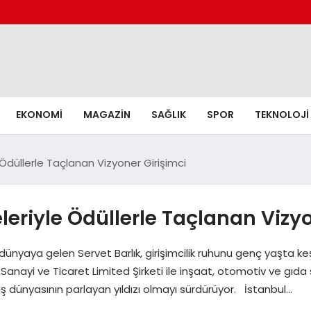
EKONOMI
MAGAZIN
SAĞLIK
SPOR
TEKNOLOJI
e Ödüllerle Taçlanan Vizyoner Girişimci
jeleriyle Ödüllerle Taçlanan Vizy
dünyaya gelen Servet Barlık, girişimcilik ruhunu genç yaşta ke
anayi ve Ticaret Limited Şirketi ile inşaat, otomotiv ve gıda s
 iş dünyasının parlayan yıldızı olmayı sürdürüyor. İstanbul…