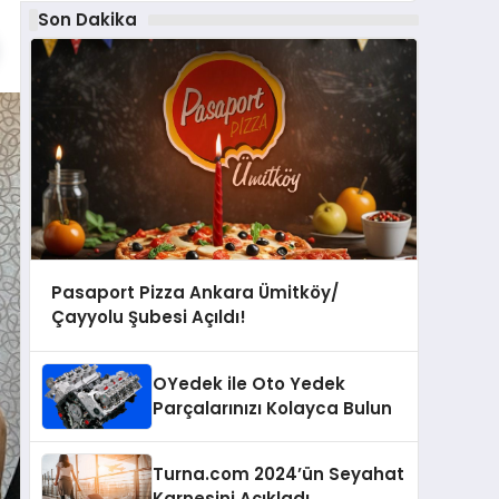
Son Dakika
Pasaport Pizza Ankara Ümitköy/
Çayyolu Şubesi Açıldı!
OYedek ile Oto Yedek
Parçalarınızı Kolayca Bulun
Turna.com 2024’ün Seyahat
Karnesini Açıkladı