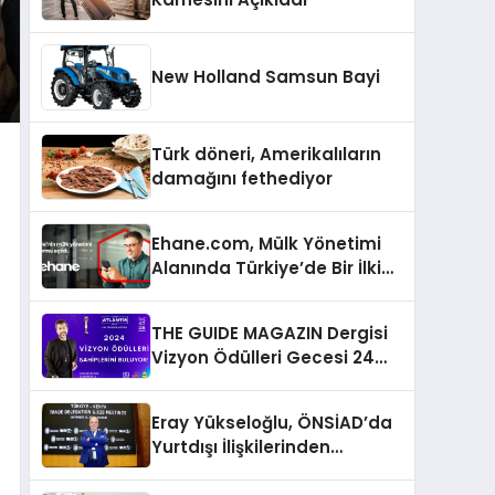
New Holland Samsun Bayi
Türk döneri, Amerikalıların
damağını fethediyor
Ehane.com, Mülk Yönetimi
Alanında Türkiye’de Bir İlki
Gerçekleştirmek İçin
Yayında
THE GUIDE MAGAZIN Dergisi
Vizyon Ödülleri Gecesi 24
Aralık’ta
Eray Yükseloğlu, ÖNSİAD’da
Yurtdışı İlişkilerinden
Sorumlu Genel Başkan