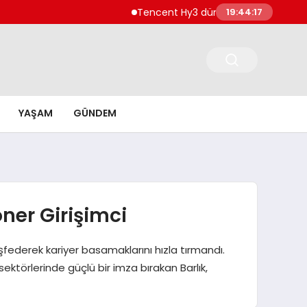
Tencent Hy3 dünya genelinde kullanıma su
19:44:18
YAŞAM
GÜNDEM
oner Girişimci
şfederek kariyer basamaklarını hızla tırmandı.
ektörlerinde güçlü bir imza bırakan Barlık,