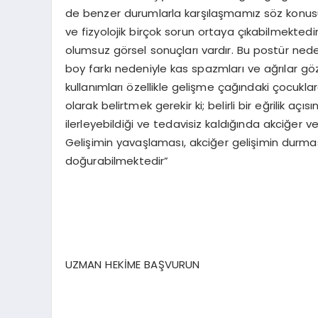
de benzer durumlarla karşılaşmamız söz konusu
ve fizyolojik birçok sorun ortaya çıkabilmektedir
olumsuz görsel sonuçları vardır. Bu postür nedeni
boy farkı nedeniyle kas spazmları ve ağrılar g
kullanımları özellikle gelişme çağındaki çocukl
olarak belirtmek gerekir ki; belirli bir eğrilik aç
ilerleyebildiği ve tedavisiz kaldığında akciğer v
Gelişimin yavaşlaması, akciğer gelişimin durması
doğurabilmektedir”
UZMAN HEKİME BAŞVURUN