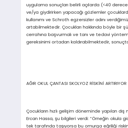
uygulama sonuçları belirli açılarda (<40 derec
ve/ya giydirirken yapacağı gözlemler çocuklarda o
kullanımı ve Schroth egzersizler adını verdiğimiz
artabilmektedir. Çocukları hakkında böyle bir
cerrahına başvurmalı ve tanı ve tedavi yöntemler
gereksinimi ortadan kaldırabilmektedir, sonuçta 
AĞIR OKUL ÇANTASI SKOLYOZ RİSKİNİ ARTIRIYOR
Çocukların hızlı gelişim döneminde yapılan dış 
Ercan Hassa, şu bilgileri verdi: “Örneğin okula 
tek tarafında taşıyorsa bu omurga eğriliği riskini a