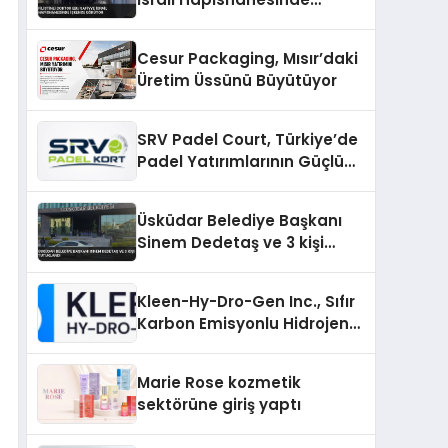
İşkence Görüyor
Cesur Packaging, Mısır’daki
Üretim Üssünü Büyütüyor
SRV Padel Court, Türkiye’de
Padel Yatırımlarının Güçlü
Markası Olmayı Sürdürüyor
Üsküdar Belediye Başkanı
Sinem Dedetaş ve 3 kişi
tutuklandı
Kleen-Hy-Dro-Gen Inc., Sıfır
Karbon Emisyonlu Hidrojen
Isıtma Teknolojisinde ISO ve
TSSA Düzenleyici Onaylarını
Marie Rose kozmetik
Aldı
sektörüne giriş yaptı