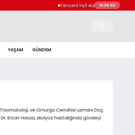
Tencent Hy3 dünya genelinde kullanıma su
19:36:01
YAŞAM
GÜNDEM
di, Travmatoloji, ve Omurga Cerrahisi uzmanı Doç.
 Dr. Ercan Hassa, skolyoz hastalığında gövdeyi