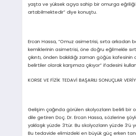
yaşta ve yüksek açıya sahip bir omurga eğriliği 
artabilmektedir” diye konuştu.
Ercan Hassa, “Omuz asimetrisi, sırta arkadan ba
kemiklerinin asimetrisi, öne doğru eğilmekle s
çıkıntı, önden bakıldığı zaman göğüs kafesinin alt 
belirtiler olarak karşımıza çıkıyor” ifadesini kullan
KORSE VE FİZİK TEDAVİ BAŞARILI SONUÇLAR VERİ
Gelişim çağında görülen skolyozların belirli bir 
dile getiren Doç. Dr. Ercan Hassa, sözlerine şöy
yaklaşık yüzde 3’tür. Bu skolyozların yüzde 3’ü 
Bu tedavide elimizdeki en büyük güç erken tanı