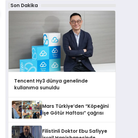
Son Dakika
Tencent Hy3 dünya genelinde
kullanıma sunuldu
Mars Türkiye’den “Köpeğini
İşe Götür Haftası” çağrısı
Filistinli Doktor Ebu Safiyye
İsrail Hapishanesinde