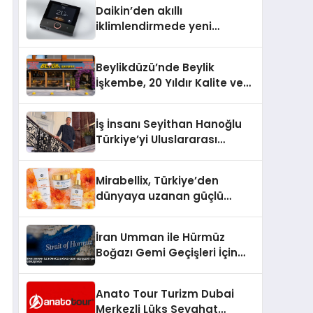
Daikin’den akıllı
iklimlendirmede yeni
dönem: Madoka Plus
Türkiye’de
Beylikdüzü’nde Beylik
İşkembe, 20 Yıldır Kalite ve
Lezzetin Değişmeyen Adresi
İş İnsanı Seyithan Hanoğlu
Türkiye’yi Uluslararası
Arenada Tanıtmayı
Hedefliyor
Mirabellix, Türkiye’den
dünyaya uzanan güçlü
büyümesini sürdürüyor
İran Umman ile Hürmüz
Boğazı Gemi Geçişleri İçin
Görüşüyor
Anato Tour Turizm Dubai
Merkezli Lüks Seyahat