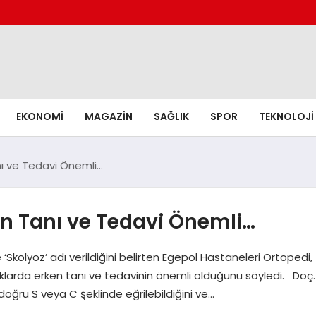
EKONOMI
MAGAZIN
SAĞLIK
SPOR
TEKNOLOJI
nı ve Tedavi Önemli…
en Tanı ve Tedavi Önemli…
ne ‘Skolyoz’ adı verildiğini belirten Egepol Hastaneleri Ortope
uklarda erken tanı ve tedavinin önemli olduğunu söyledi. Doç.
ğru S veya C şeklinde eğrilebildiğini ve…