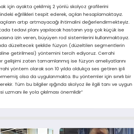
ak için ayakta çekilmiş 2 yönlü skolyoz grafilerini
deki eğrilikleri tespit ederek, açıları hesaplamaktayız.
çıların artıp artmayacağı ihtimalini değerlendirmekteyiz.
ada tedavi planı yapılacak hastanın yaşı çok küçük ise
ına izin veren, büyüyen rod sistemlerini kullanmaktayız.
ıda düzeltecek şekilde füzyon (düzeltilen segmentlerin
haline getirilmesi) yöntemini tercih ediyoruz. Cerrahi
r gelişimi zaten tamamlanmış ise füzyon ameliyatlarını
rrahi yöntem olarak son 10 yılda oldukça ses getiren ipli
memiş olsa da uygulanmakta. Bu yöntemler için sınırlı bir
ir. Tüm bu bilgiler ışığında skolyoz ile ilgili tanı ve uygun
 uzmanı ile yola çıkılması önemlidir”