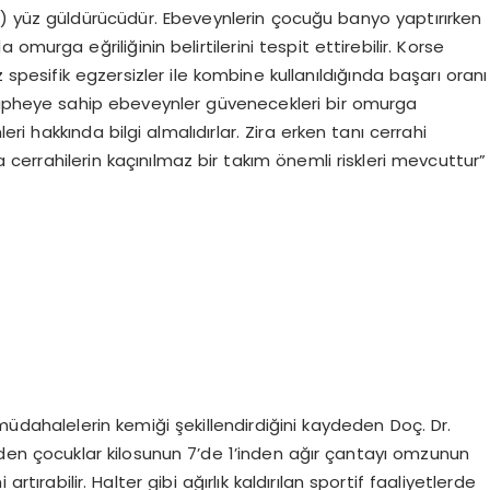
e) yüz güldürücüdür. Ebeveynlerin çocuğu banyo yaptırırken
murga eğriliğinin belirtilerini tespit ettirebilir. Korse
 spesifik egzersizler ile kombine kullanıldığında başarı oranı
 şüpheye sahip ebeveynler güvenecekleri bir omurga
i hakkında bilgi almalıdırlar. Zira erken tanı cerrahi
cerrahilerin kaçınılmaz bir takım önemli riskleri mevcuttur”
müdahalelerin kemiği şekillendirdiğini kaydeden Doç. Dr.
giden çocuklar kilosunun 7’de 1’inden ağır çantayı omzunun
rtırabilir. Halter gibi ağırlık kaldırılan sportif faaliyetlerde