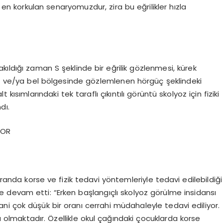
en korkulan senaryomuzdur, zira bu eğrilikler hızla
kıldığı zaman S şeklinde bir eğrilik gözlenmesi, kürek
ırt ve/ya bel bölgesinde gözlemlenen hörgüç şeklindeki
kısımlarındaki tek taraflı çıkıntılı görüntü skolyoz için fiziki
dı.
YOR
oranda korse ve fizik tedavi yöntemleriyle tedavi edilebildiği
le devam etti: “Erken başlangıçlı skolyoz görülme insidansı
yani çok düşük bir oranı cerrahi müdahaleyle tedavi ediliyor.
 olmaktadır. Özellikle okul çağındaki çocuklarda korse