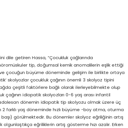
ini dile getiren Hassa, “Çocukluk çağlarında
i nöromüskuler tip, doğumsal kemik anomalilerin eşlik ettiği
ı ve çocuğun büyüme döneminde gelişim ile birlikte ortaya
atik’ skolyozlar çocukluk çağının önemli 3 skolyoz tipini
 çağda çeşitli faktörlere bağlı olarak ilerleyebilmekte olup
luk çağının idiopatik skolyozları 0-6 yaş arası infantil
adolesan dönemin idiopatik tip skolyozu olmak üzere üç
ın 2 farklı yaş döneminde hızlı büyüme -boy atma, oturma
şı) görülmektedir. Bu dönemler skolyoz eğriliğinin artış
olgunlaştıkça eğriliklerin artış gösterme hızı azalır. Erken