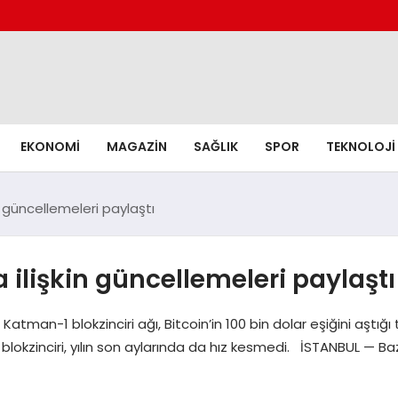
EKONOMI
MAGAZIN
SAĞLIK
SPOR
TEKNOLOJI
in güncellemeleri paylaştı
a ilişkin güncellemeleri paylaştı
n Katman-1 blokzinciri ağı, Bitcoin’in 100 bin dolar eşiğini aşt
 blokzinciri, yılın son aylarında da hız kesmedi. İSTANBUL — Baz