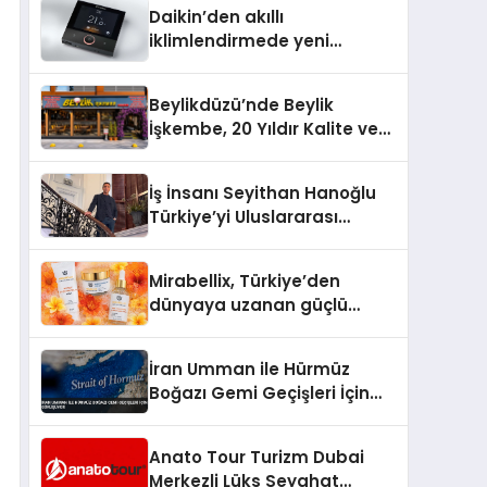
Daikin’den akıllı
iklimlendirmede yeni
dönem: Madoka Plus
Türkiye’de
Beylikdüzü’nde Beylik
İşkembe, 20 Yıldır Kalite ve
Lezzetin Değişmeyen Adresi
İş İnsanı Seyithan Hanoğlu
Türkiye’yi Uluslararası
Arenada Tanıtmayı
Hedefliyor
Mirabellix, Türkiye’den
dünyaya uzanan güçlü
büyümesini sürdürüyor
İran Umman ile Hürmüz
Boğazı Gemi Geçişleri İçin
Görüşüyor
Anato Tour Turizm Dubai
Merkezli Lüks Seyahat