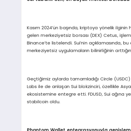
Kasım 2024’ün başında, kriptoya yönelik ilgini
gelen merkeziyetsiz borsası (DEX) Cetus, işle
Binance’te listelendi. Sui’nin açıklamasında, b
merkeziyetsiz uygulamaların bilinirliğinin arttığına
Geçtiğimiz aylarda tamamladığı Circle (USDC) s
Labs ile de anlaşan Sui blokzinciri, özellikle Asy
ekosistemine entegre etti. FDUSD, Sui ağına ye
stabilcoin oldu.
Phantom Wallet entegrasyonuyla genişlem