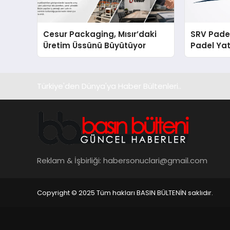
Cesur Packaging, Mısır’daki
SRV Padel
Üretim Üssünü Büyütüyor
Padel Yat
Markası 
Türkiye'den Dünya'ya Haber Bültenleri..
Reklam & İşbirliği:
habersonuclari@gmail.com
Copyright © 2025 Tüm hakları BASIN BÜLTENİN saklıdır.