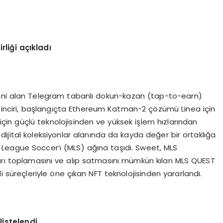
liği açıkladı
alini alan Telegram tabanlı dokun-kazan (tap-to-earn)
okzinciri, başlangıçta Ethereum Katman-2 çözümü Linea için
çin güçlü teknolojisinden ve yüksek işlem hızlarından
dijital koleksiyonlar alanında da kayda değer bir ortaklığa
or League Soccer’ı (MLS) ağına taşıdı. Sweet, MLS
lıkları toplamasını ve alıp satmasını mümkün kılan MLS QUEST
li süreçleriyle öne çıkan NFT teknolojisinden yararlandı.
istelendi