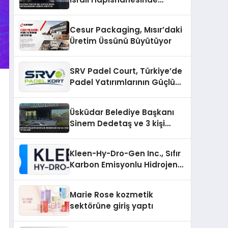
İşkence Görüyor
Cesur Packaging, Mısır’daki
Üretim Üssünü Büyütüyor
SRV Padel Court, Türkiye’de
Padel Yatırımlarının Güçlü
Markası Olmayı Sürdürüyor
Üsküdar Belediye Başkanı
Sinem Dedetaş ve 3 kişi
tutuklandı
Kleen-Hy-Dro-Gen Inc., Sıfır
Karbon Emisyonlu Hidrojen
Isıtma Teknolojisinde ISO ve
TSSA Düzenleyici Onaylarını
Marie Rose kozmetik
Aldı
sektörüne giriş yaptı