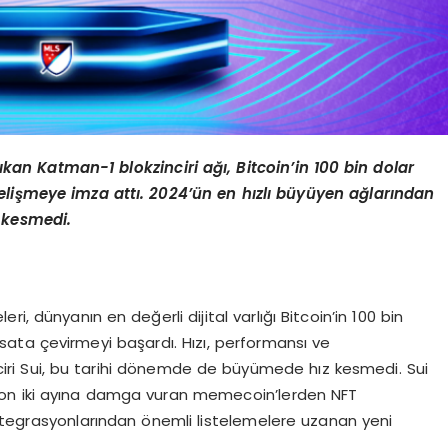
ıkan Katman-1 blokzinciri ağı
, Bitcoin
’
in 100 bin dolar
elişmeye imza attı
. 2024
’ü
n en h
ızlı büyüyen ağlarından
z kesmedi.
leri, dünyanın en değerli dijital varlığı Bitcoin’in 100 bin
 fırsata çevirmeyi başardı. Hızı, performansı ve
nciri Sui, bu tarihi dönemde de büyümede hız kesmedi. Sui
ılın son iki ayına damga vuran memecoin’lerden NFT
n entegrasyonlarından önemli listelemelere uzanan yeni