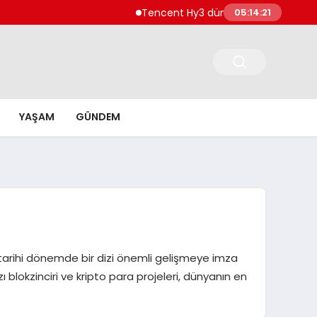
Tencent Hy3 dünya genelinde kullanıma s
05:14:22
YAŞAM
GÜNDEM
ığı tarihi dönemde bir dizi önemli gelişmeye imza
ı blokzinciri ve kripto para projeleri, dünyanın en