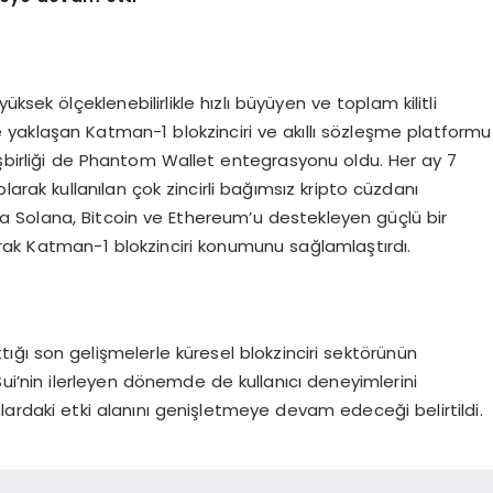
ksek ölçeklenebilirlikle hızlı büyüyen ve toplam kilitli
 yaklaşan Katman-1 blokzinciri ve akıllı sözleşme platformu
işbirliği de Phantom Wallet entegrasyonu oldu. Her ay 7
larak kullanılan çok zincirli bağımsız kripto cüzdanı
a Solana, Bitcoin ve Ethereum’u destekleyen güçlü bir
rak Katman-1 blokzinciri konumunu sağlamlaştırdı.
ğı son gelişmelerle küresel blokzinciri sektörünün
Sui’nin ilerleyen dönemde de kullanıcı deneyimlerini
nlardaki etki alanını genişletmeye devam edeceği belirtildi.