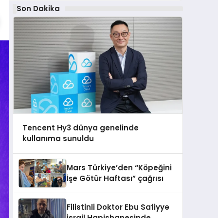
Son Dakika
Tencent Hy3 dünya genelinde
kullanıma sunuldu
Mars Türkiye’den “Köpeğini
İşe Götür Haftası” çağrısı
Filistinli Doktor Ebu Safiyye
İsrail Hapishanesinde