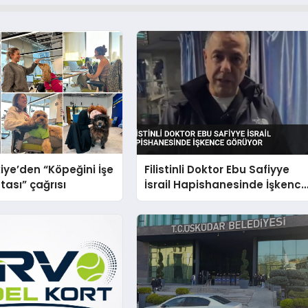
iye’den “Köpeğini İşe
Filistinli Doktor Ebu Safiyye
tası” çağrısı
İsrail Hapishanesinde İşkenc
Görüyor