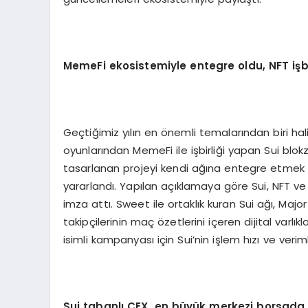
MemeFi ekosistemiyle entegre oldu, NFT işbir
Geçtiğimiz yılın en önemli temalarından biri h
oyunlarından MemeFi ile işbirliği yapan Sui bl
tasarlanan projeyi kendi ağına entegre etmek i
yararlandı. Yapılan açıklamaya göre Sui, NFT ve 
imza attı. Sweet ile ortaklık kuran Sui ağı, Maj
takipçilerinin maç özetlerini içeren dijital var
isimli kampanyası için Sui’nin işlem hızı ve verim
Sui tabanlı
CEX, en b
üyük merkezi borsada l