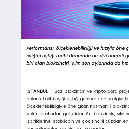
Performansı,
ö
lçeklenebilirliği ve hızıyla
ö
ne ç
eşiğini aştığı tarihi d
ö
nemde bir dizi
ö
nemli g
biri olan blokzinciri, yılın son aylarında da hı
İSTANBUL
—
Bazı blokzinciri ve kripto para proje
dolarlık tarihi eşiği aştığı günlerde artan ilgiyi
ölçeklenebilirliğiyle öne çıkan Katman-1 blokzi
Vakfı tarafından geliştirilen Sui blokzinciri, y
işbirliklerine, stabilcoin ve çok zincirli cüzda
güncellemeleri ekosistemiyle paylaştı.