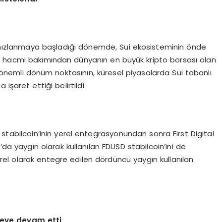
n hızlanmaya başladığı dönemde, Sui ekosisteminin önde
m hacmi bakımından dünyanın en büyük kripto borsası olan
u önemli dönüm noktasının, küresel piyasalarda Sui tabanlı
 işaret ettiği belirtildi.
tabilcoin’inin yerel entegrasyonundan sonra First Digital
a’da yaygın olarak kullanılan FDUSD stabilcoin’ini de
rel olarak entegre edilen dördüncü yaygın kullanılan
eye devam etti