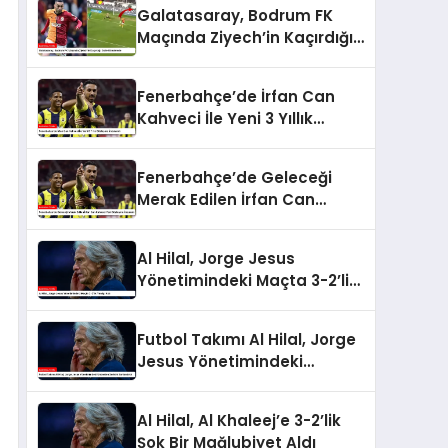
Galatasaray, Bodrum FK
Maçında Ziyech’in Kaçırdığı
Golle Gündemde
Fenerbahçe’de İrfan Can
Kahveci İle Yeni 3 Yıllık
Sözleşme İmzalandı
Fenerbahçe’de Geleceği
Merak Edilen İrfan Can
Kahveci Yeni Sözleşme
İmzaladı
Al Hilal, Jorge Jesus
Yönetimindeki Maçta 3-2’lik
Yenilgi Aldı
Futbol Takımı Al Hilal, Jorge
Jesus Yönetimindeki
Unbeaten Serisini
Sonlandırdı
Al Hilal, Al Khaleej’e 3-2’lik
Şok Bir Mağlubiyet Aldı