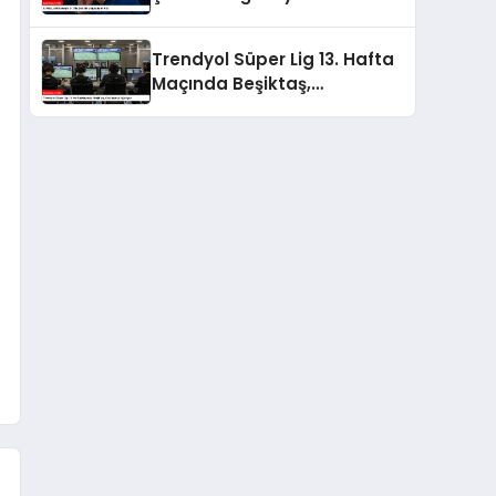
Trendyol Süper Lig 13. Hafta
Maçında Beşiktaş,
Göztepe’yi Ağırlıyor