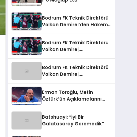
Bodrum FK Teknik Direktörü
Volkan Demirel’den Hakem
Yönetimine Sert Eleştiri
Bodrum FK Teknik Direktörü
Volkan Demirel,
Galatasaray Mağlubiyetini
Değerlendirdi
Bodrum FK Teknik Direktörü
Volkan Demirel,
Galatasaray Mağlubiyetini
Değerlendirdi
Erman Toroğlu, Metin
Öztürk’ün Açıklamalarını
Değerlendirdi
Batshuayi: “İyi Bir
Galatasaray Göremedik”