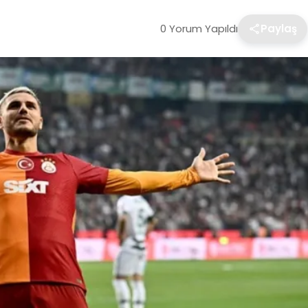
0 Yorum Yapıldı
Paylaş