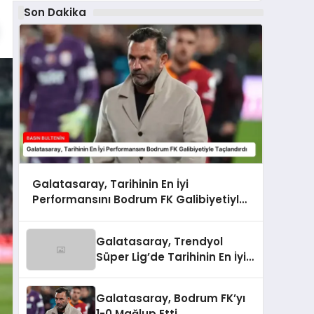
Son Dakika
Galatasaray, Tarihinin En İyi
Performansını Bodrum FK Galibiyetiyle
Taçlandırdı
Galatasaray, Trendyol
Süper Lig’de Tarihinin En İyi
Performansını Gösterdi
Galatasaray, Bodrum FK’yı
1-0 Mağlup Etti