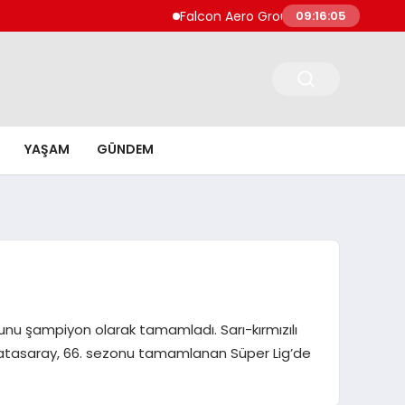
Falcon Aero Group, Küresel Havacılık Tedari
09:16:06
YAŞAM
GÜNDEM
nu şampiyon olarak tamamladı. Sarı-kırmızılı
 Galatasaray, 66. sezonu tamamlanan Süper Lig’de