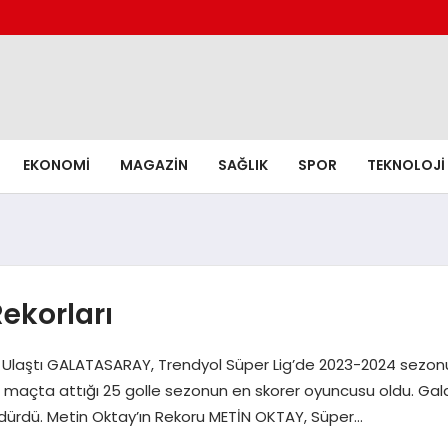
EKONOMI
MAGAZIN
SAĞLIK
SPOR
TEKNOLOJI
Rekorları
a Ulaştı GALATASARAY, Trendyol Süper Lig’de 2023-2024 sezonu
tığı 34 maçta attığı 25 golle sezonun en skorer oyuncusu oldu.
 sürdürdü. Metin Oktay’ın Rekoru METİN OKTAY, Süper…