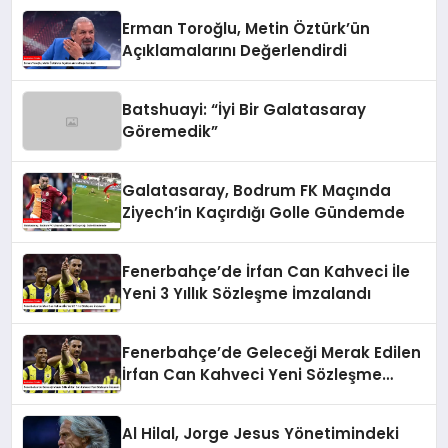
Erman Toroğlu, Metin Öztürk’ün
Açıklamalarını Değerlendirdi
Batshuayi: “İyi Bir Galatasaray
Göremedik”
Galatasaray, Bodrum FK Maçında
Ziyech’in Kaçırdığı Golle Gündemde
Fenerbahçe’de İrfan Can Kahveci İle
Yeni 3 Yıllık Sözleşme İmzalandı
Fenerbahçe’de Geleceği Merak Edilen
İrfan Can Kahveci Yeni Sözleşme
İmzaladı
Al Hilal, Jorge Jesus Yönetimindeki