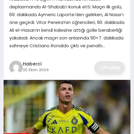
deplasmanda Al-Shabab’ı konuk etti. Maçın ilk golü,
TEKNOLOJI
69. dakikada Aymeric Laporte’den gelirken, Al Nassr’ı
öne geçirdi. Vitor Pereira’nın öğrencileri, 90. dakikada
YAŞAM
Ali el-Hasan’ın kendi kalesine attığı golle beraberliği
yakaladı. Ancak maçın son anlarında 90+7. dakikada
GÜNDEM
sahneye Cristiano Ronaldo çıktı ve penaltı…
Haberci
Paylaş
20 Ekim 2024