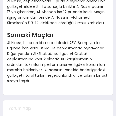
Al Nassr, deplasmandan 3 puanla ayrılarak önemli bir
galibiyet elde etti. Bu sonuçla birlikte Al Nassr puanını
17’ye çıkarırken, Al-Shabab ise 12 puanda kaldı. Maçın
ilginç anlarından biri de Al Nassr’ın Mohamed
Simakan’ın 90+12. dakikada gördüğü kırmızı kart oldu.
Sonraki Maçlar
Al Nassr, bir sonraki mücadelesini AFC Şampiyonlar
Ligi’nde İran ekibi İstiklal ile deplasmanda oynayacak.
Diğer yandan Al-Shabab ise ligde Al Orubah
deplasmanına konuk olacak. Bu karşılaşmanın
ardından takımların performansı ve ligdeki konumları
merakla bekleniyor. Al Nassr’ın Ronaldo önderliğindeki
galibiyeti, taraftarları heyecanlandırdı ve takımı bir üst
sıraya taşıdı.
Yorum Yap