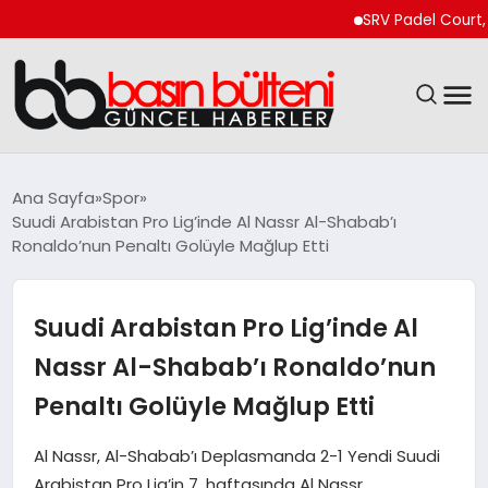
SRV Padel Court, Türki
ANASAYFA
Ana Sayfa
Spor
Suudi Arabistan Pro Lig’inde Al Nassr Al-Shabab’ı
GÜNCEL
Ronaldo’nun Penaltı Golüyle Mağlup Etti
EKONOMI
Suudi Arabistan Pro Lig’inde Al
MAGAZIN
Nassr Al-Shabab’ı Ronaldo’nun
Penaltı Golüyle Mağlup Etti
SAĞLIK
Al Nassr, Al-Shabab’ı Deplasmanda 2-1 Yendi Suudi
SPOR
Arabistan Pro Lig’in 7. haftasında Al Nassr,