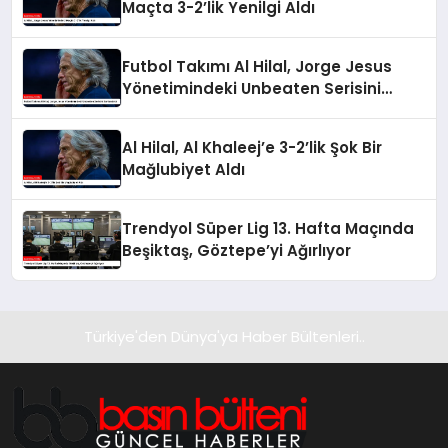
Maçta 3-2’lik Yenilgi Aldı
Futbol Takımı Al Hilal, Jorge Jesus
Yönetimindeki Unbeaten Serisini
Sonlandırdı
Al Hilal, Al Khaleej’e 3-2’lik Şok Bir
Mağlubiyet Aldı
Trendyol Süper Lig 13. Hafta Maçında
Beşiktaş, Göztepe’yi Ağırlıyor
Türkiye'den Dünya'ya Haber Bültenleri..