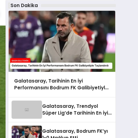
Son Dakika
Galatasaray, Tarihinin En İyi
Performansını Bodrum FK Galibiyetiyle
Taçlandırdı
Galatasaray, Trendyol
Süper Lig’de Tarihinin En İyi
Performansını Gösterdi
Galatasaray, Bodrum FK’yı
1-0 Mağlup Etti