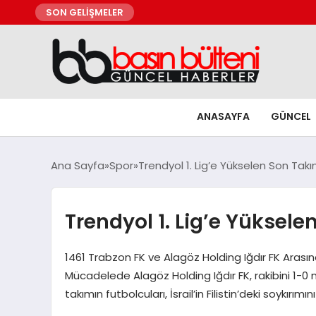
SON GELİŞMELER
ANASAYFA
GÜNCEL
Ana Sayfa
Spor
Trendyol 1. Lig’e Yükselen Son Takı
Trendyol 1. Lig’e Yüksele
1461 Trabzon FK ve Alagöz Holding Iğdır FK Arasınd
Mücadelede Alagöz Holding Iğdır FK, rakibini 1-0 
takımın futbolcuları, İsrail’in Filistin’deki soykırım