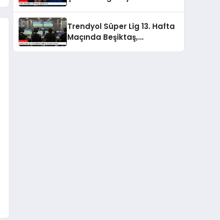
Trendyol Süper Lig 13. Hafta
Maçında Beşiktaş,
Göztepe’yi Ağırlıyor