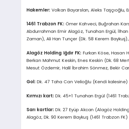
Hakemler:
Volkan Bayarslan, Aleks Taşçıoğlu, 
1461 Trabzon FK:
Ömer Kahveci, Buğrahan Karslı
Abdurrahman Emir Alagöz, Tunahan Ergül, İlhan 
Zaman), Ali Han Tunçer (Dk. 58 Kerem Baykuş)
Alagöz Holding Iğdır FK:
Furkan Köse, Hasan Ha
Berkan Mahmut Keskin, Enes Keskin (Dk. 68 Mer
Mesut Özdemir, Halil İbrahim Sönmez, Bekir Ca
Gol:
Dk. 47 Taha Can Velioğlu (Kendi kalesine) 
Kırmızı kart:
Dk. 45+1 Tunahan Ergül (1461 Trab
Sarı kartlar:
Dk. 27 Eyüp Akcan (Alagöz Holding 
Alagöz, Dk. 90 Kerem Baykuş (1461 Trabzon FK)