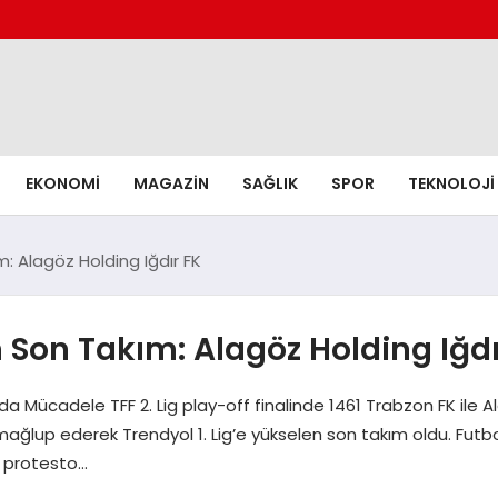
EKONOMI
MAGAZIN
SAĞLIK
SPOR
TEKNOLOJI
m: Alagöz Holding Iğdır FK
n Son Takım: Alagöz Holding Iğdı
a Mücadele TFF 2. Lig play-off finalinde 1461 Trabzon FK ile Ala
mağlup ederek Trendyol 1. Lig’e yükselen son takım oldu. Futbol
ını protesto…