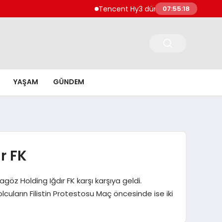
Tencent Hy3 dünya genelinde kullanıma s
07:55:19
YAŞAM
GÜNDEM
r FK
göz Holding Iğdır FK karşı karşıya geldi.
cuların Filistin Protestosu Maç öncesinde ise iki