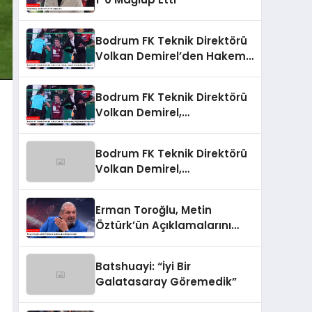
Bodrum FK Teknik Direktörü
Volkan Demirel’den Hakem
Yönetimine Sert Eleştiri
Bodrum FK Teknik Direktörü
Volkan Demirel,
Galatasaray Mağlubiyetini
Değerlendirdi
Bodrum FK Teknik Direktörü
Volkan Demirel,
Galatasaray Mağlubiyetini
Değerlendirdi
Erman Toroğlu, Metin
Öztürk’ün Açıklamalarını
Değerlendirdi
Batshuayi: “İyi Bir
Galatasaray Göremedik”