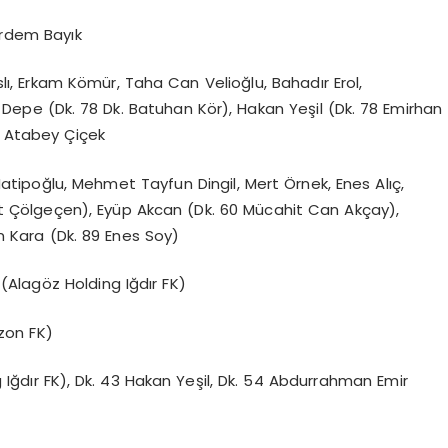
Erdem Bayık
, Erkam Kömür, Taha Can Velioğlu, Bahadır Erol,
Depe (Dk. 78 Dk. Batuhan Kör), Hakan Yeşil (Dk. 78 Emirhan
, Atabey Çiçek
tipoğlu, Mehmet Tayfun Dingil, Mert Örnek, Enes Alıç,
t Çölgeçen), Eyüp Akcan (Dk. 60 Mücahit Can Akçay),
n Kara (Dk. 89 Enes Soy)
(Alagöz Holding Iğdır FK)
zon FK)
Iğdır FK), Dk. 43 Hakan Yeşil, Dk. 54 Abdurrahman Emir