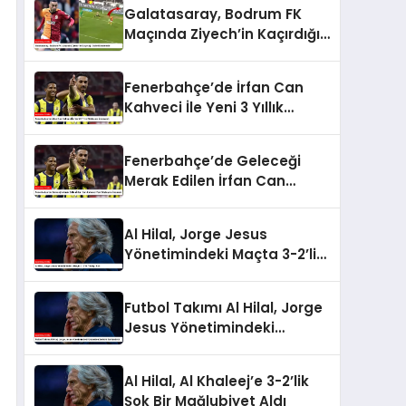
Galatasaray, Bodrum FK
Maçında Ziyech’in Kaçırdığı
Golle Gündemde
Fenerbahçe’de İrfan Can
Kahveci İle Yeni 3 Yıllık
Sözleşme İmzalandı
Fenerbahçe’de Geleceği
Merak Edilen İrfan Can
Kahveci Yeni Sözleşme
İmzaladı
Al Hilal, Jorge Jesus
Yönetimindeki Maçta 3-2’lik
Yenilgi Aldı
Futbol Takımı Al Hilal, Jorge
Jesus Yönetimindeki
Unbeaten Serisini
Sonlandırdı
Al Hilal, Al Khaleej’e 3-2’lik
Şok Bir Mağlubiyet Aldı