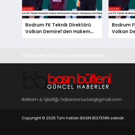
Bodrum FK Teknik Direktörü
Bodrum FK
Volkan Demirel’den Hakem
Volkan D
Yönetimine Sert Eleştiri
Mağlubiye
Türkiye'den Dünya'ya Haber Bültenleri..
Reklam & İşbirliği:
habersonuclari@gmail.com
Copyright © 2025 Tüm hakları BASIN BÜLTENİN saklıdır.