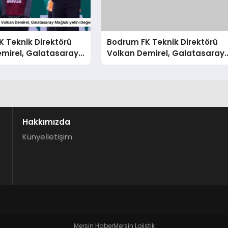
 Teknik Direktörü
Bodrum FK Teknik Direktörü
emirel, Galatasaray
Volkan Demirel, Galatasaray
tini Değerlendirdi
Mağlubiyetini Değerlendirdi
Hakkımızda
Künye
İletişim
Mersin Haber
Mersin Lojistik