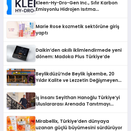
Kleen-Hy-Dro-Gen Inc., Sıfır Karbon
Emisyonlu Hidrojen Isıtma
Teknolojisinde ISO ve TSSA
Düzenleyici Onaylarını Aldı
Marie Rose kozmetik sektörüne giriş
yaptı
Daikin’den akıllı iklimlendirmede yeni
dönem: Madoka Plus Türkiye’de
Beylikdüzü’nde Beylik İşkembe, 20
Yıldır Kalite ve Lezzetin Değişmeyen
Adresi
İş İnsanı Seyithan Hanoğlu Türkiye’yi
Uluslararası Arenada Tanıtmayı
Hedefliyor
Mirabellix, Türkiye’den dünyaya
uzanan güçlü büyümesini sürdürüyor