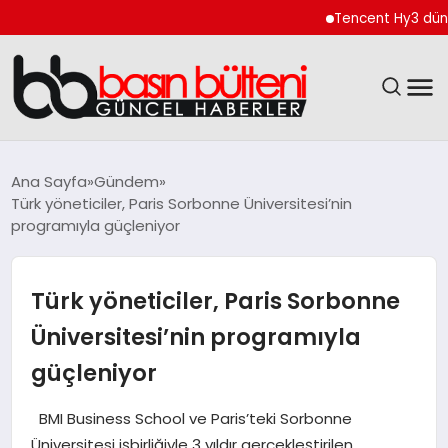
Tencent Hy3 dünya gene
ANASAYFA
Ana Sayfa
Gündem
Türk yöneticiler, Paris Sorbonne Üniversitesi’nin
GÜNCEL
programıyla güçleniyor
EKONOMI
Türk yöneticiler, Paris Sorbonne
MAGAZIN
Üniversitesi’nin programıyla
güçleniyor
SAĞLIK
BMI Business School ve Paris’teki Sorbonne
SPOR
Üniversitesi işbirliğiyle 3 yıldır gerçekleştirilen