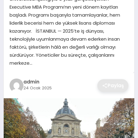
Executive MBA Programı’nın yeni dönem kayıtları
TEKNOLOJI
başladı. Programı başarıyla tamamlayanlar, hem
liderlik becerisi hem de yüksek lisans diploması
YAŞAM
kazanıyor. İSTANBUL — 2025’te iş dünyası,
teknolojiyle uyumlanmaya devam ederken insan
GÜNDEM
faktörü, şirketlerin hâlâ en değerli varlığı olmayı
sürdürüyor. Yöneticiler bu süreçte, çalışanlarını
merkeze…
admin
Paylaş
24 Ocak 2025