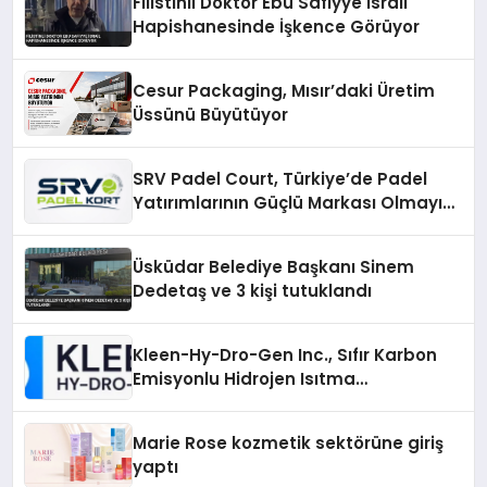
Filistinli Doktor Ebu Safiyye İsrail
Hapishanesinde İşkence Görüyor
Cesur Packaging, Mısır’daki Üretim
Üssünü Büyütüyor
SRV Padel Court, Türkiye’de Padel
Yatırımlarının Güçlü Markası Olmayı
Sürdürüyor
Üsküdar Belediye Başkanı Sinem
Dedetaş ve 3 kişi tutuklandı
Kleen-Hy-Dro-Gen Inc., Sıfır Karbon
Emisyonlu Hidrojen Isıtma
Teknolojisinde ISO ve TSSA
Düzenleyici Onaylarını Aldı
Marie Rose kozmetik sektörüne giriş
yaptı