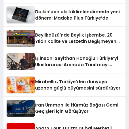
Daikin’den akıllı iklimlendirmede yeni
dönem: Madoka Plus Türkiye’de
Beylikdüzü’nde Beylik İşkembe, 20
Yıldır Kalite ve Lezzetin Değişmeyen
Adresi
İş İnsanı Seyithan Hanoğlu Türkiye’yi
Uluslararası Arenada Tanıtmayı
Hedefliyor
Mirabellix, Türkiye’den dünyaya
uzanan güçlü büyümesini sürdürüyor
İran Umman ile Hürmüz Boğazı Gemi
Geçişleri İçin Görüşüyor
Anato Tour Turizm Dubai Merkezli