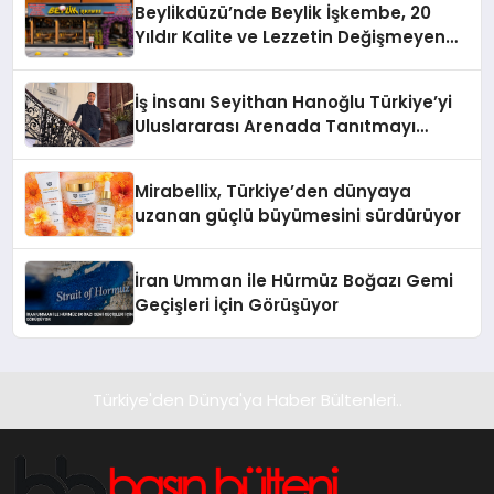
Beylikdüzü’nde Beylik İşkembe, 20
Yıldır Kalite ve Lezzetin Değişmeyen
Adresi
İş İnsanı Seyithan Hanoğlu Türkiye’yi
Uluslararası Arenada Tanıtmayı
Hedefliyor
Mirabellix, Türkiye’den dünyaya
uzanan güçlü büyümesini sürdürüyor
İran Umman ile Hürmüz Boğazı Gemi
Geçişleri İçin Görüşüyor
Türkiye'den Dünya'ya Haber Bültenleri..