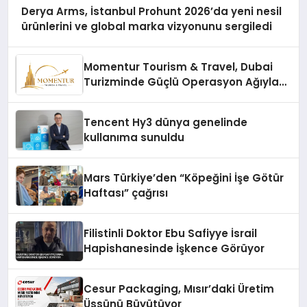
Derya Arms, İstanbul Prohunt 2026’da yeni nesil
ürünlerini ve global marka vizyonunu sergiledi
Momentur Tourism & Travel, Dubai
Turizminde Güçlü Operasyon Ağıyla
Fark Yaratıyor
Tencent Hy3 dünya genelinde
kullanıma sunuldu
Mars Türkiye’den “Köpeğini İşe Götür
Haftası” çağrısı
Filistinli Doktor Ebu Safiyye İsrail
Hapishanesinde İşkence Görüyor
Cesur Packaging, Mısır’daki Üretim
Üssünü Büyütüyor