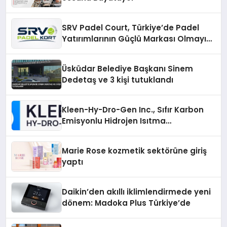
SRV Padel Court, Türkiye’de Padel
Yatırımlarının Güçlü Markası Olmayı
Sürdürüyor
Üsküdar Belediye Başkanı Sinem
Dedetaş ve 3 kişi tutuklandı
Kleen-Hy-Dro-Gen Inc., Sıfır Karbon
Emisyonlu Hidrojen Isıtma
Teknolojisinde ISO ve TSSA
Düzenleyici Onaylarını Aldı
Marie Rose kozmetik sektörüne giriş
yaptı
Daikin’den akıllı iklimlendirmede yeni
dönem: Madoka Plus Türkiye’de